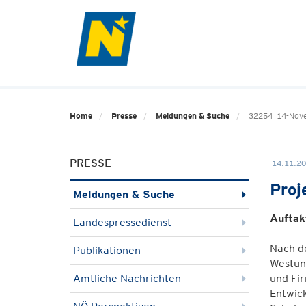
Home
Presse
Meldungen & Suche
32254_14-Nove
PRESSE
14.11.20
Proj
Meldungen & Suche
Auftak
Landespressedienst
Nach d
Publikationen
Westun
Amtliche Nachrichten
und Fi
Entwick