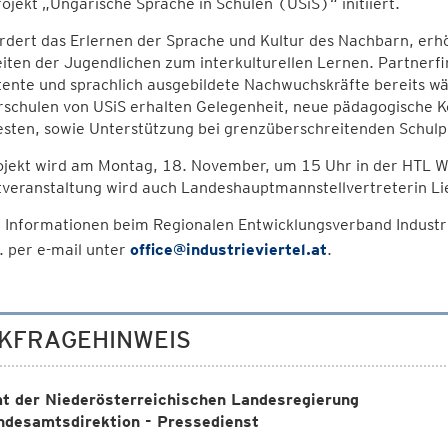
ojekt „Ungarische Sprache in Schulen (USiS)“ initiiert.
rdert das Erlernen der Sprache und Kultur des Nachbarn, erh
iten der Jugendlichen zum interkulturellen Lernen. Partner
ente und sprachlich ausgebildete Nachwuchskräfte bereits wä
schulen von USiS erhalten Gelegenheit, neue pädagogische K
esten, sowie Unterstützung bei grenzüberschreitenden Schulp
ojekt wird am Montag, 18. November, um 15 Uhr in der HTL Wi
tveranstaltung wird auch Landeshauptmannstellvertreterin Li
 Informationen beim Regionalen Entwicklungsverband Indust
 per e-mail unter
office@industrieviertel.at
.
KFRAGEHINWEIS
t der Niederösterreichischen Landesregierung
ndesamtsdirektion - Pressedienst