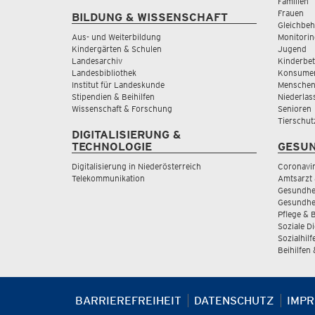
Familien
Frauen
BILDUNG & WISSENSCHAFT
Gleichbeh
Aus- und Weiterbildung
Monitorin
Kindergärten & Schulen
Jugend
Landesarchiv
Kinderbe
Landesbibliothek
Konsumen
Institut für Landeskunde
Menschen
Stipendien & Beihilfen
Niederlas
Wissenschaft & Forschung
Senioren
Tierschut
DIGITALISIERUNG &
TECHNOLOGIE
GESUN
Digitalisierung in Niederösterreich
Coronavi
Telekommunikation
Amtsarzt 
Gesundhei
Gesundhe
Pflege & 
Soziale D
Sozialhilf
Beihilfen
BARRIEREFREIHEIT
DATENSCHUTZ
IMP