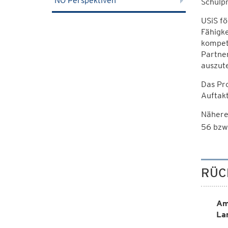
NÖ Perspektiven
Schulpr
USiS fö
Fähigke
kompet
Partner
auszut
Das Pr
Auftak
Nähere
56 bzw.
RÜC
Am
La