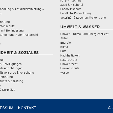
Forstwirtschaft
Jagd & Fischerei
andlung & Antidiskriminierung &
Landwirtschaft
g
Ländliche Entwicklung
Veterinär & Lebensmittelkontrolle
treuung
tenschutz
UMWELT & WASSER
 mit Behinderung
Umwelt-, Klima- und Energiebericht
sungs- und Aufenthaltsrecht
Abfall
Energie
z
Klima
Luft
DHEIT & SOZIALES
Nachhaltigkeit
rus
Naturschutz
& Bewilligungen
Umweltrecht
tseinrichtungen
Umweltschutz
itsvorsorge & Forschung
Wasser
Betreuung
ienste & Beratung
e
 & Kurplätze
RESSUM
KONTAKT
© 