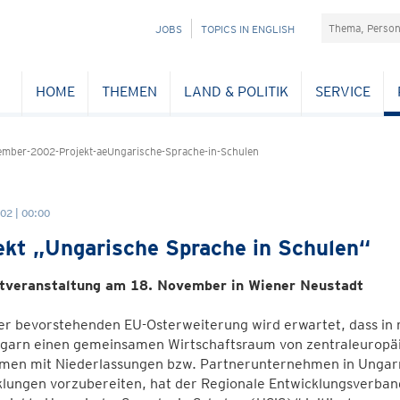
Suchefeld
NAVIGATION
JOBS
TOPICS IN ENGLISH
ÜBERSPRINGEN
HOME
THEMEN
LAND & POLITIK
SERVICE
mber-2002-Projekt-aeUngarische-Sprache-in-Schulen
02 | 00:00
ekt „Ungarische Sprache in Schulen“
tveranstaltung am 18. November in Wiener Neustadt
er bevorstehenden EU-Osterweiterung wird erwartet, dass in
garn einen gemeinsamen Wirtschaftsraum von zentraleuropäi
rmen mit Niederlassungen bzw. Partnerunternehmen in Ungarn
lungen vorzubereiten, hat der Regionale Entwicklungsverband