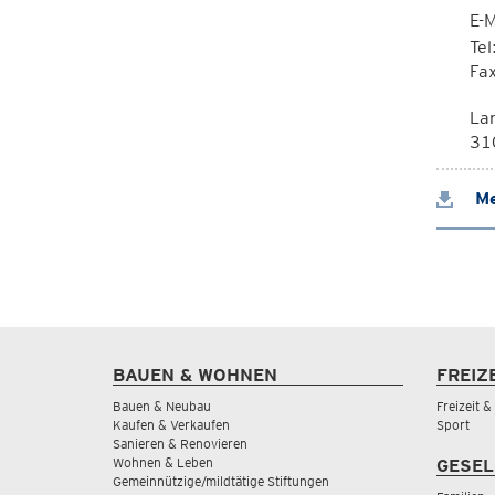
E-M
Te
Fa
La
310
Me
BAUEN & WOHNEN
FREIZ
Bauen & Neubau
Freizeit 
Kaufen & Verkaufen
Sport
Sanieren & Renovieren
Wohnen & Leben
GESEL
Gemeinnützige/mildtätige Stiftungen