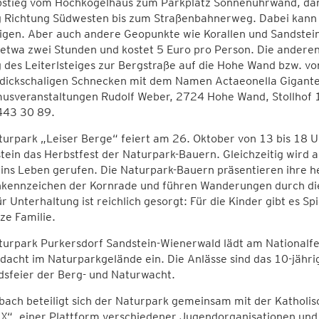
stieg vom Hochkogelhaus zum Parkplatz Sonnenuhrwand, dan
g Richtung Südwesten bis zum Straßenbahnerweg. Dabei kann
igen. Aber auch andere Geopunkte wie Korallen und Sandstein
etwa zwei Stunden und kostet 5 Euro pro Person. Die anderen
 des Leiterlsteiges zur Bergstraße auf die Hohe Wand bzw. v
 dickschaligen Schnecken mit dem Namen Actaeonella Gigante
musveranstaltungen Rudolf Weber, 2724 Hohe Wand, Stollhof
43 30 89.
urpark „Leiser Berge“ feiert am 26. Oktober von 13 bis 18 U
tein das Herbstfest der Naturpark-Bauern. Gleichzeitig wird
ins Leben gerufen. Die Naturpark-Bauern präsentieren ihre h
kennzeichen der Kornrade und führen Wanderungen durch die 
r Unterhaltung ist reichlich gesorgt: Für die Kinder gibt es Sp
ze Familie.
turpark Purkersdorf Sandstein-Wienerwald lädt am Nationalf
acht im Naturparkgelände ein. Die Anlässe sind das 10-jähr
dsfeier der Berg- und Naturwacht.
bach beteiligt sich der Naturpark gemeinsam mit der Kathol
gX“, einer Plattform verschiedener Jugendorganisationen und