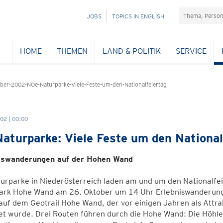
Suchefeld
NAVIGATION
JOBS
TOPICS IN ENGLISH
ÜBERSPRINGEN
HOME
THEMEN
LAND & POLITIK
SERVICE
er-2002-NOe-Naturparke-Viele-Feste-um-den-Nationalfeiertag
02 | 00:00
aturparke: Viele Feste um den National
iswanderungen auf der Hohen Wand
urparke in Niederösterreich laden am und um den Nationalfeier
ark Hohe Wand am 26. Oktober um 14 Uhr Erlebniswanderung
uf dem Geotrail Hohe Wand, der vor einigen Jahren als Attra
et wurde. Drei Routen führen durch die Hohe Wand: Die Höhle