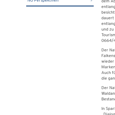
NÖ Perspektiven
dem Ab
entlan
besicht
dauert 
entlang
und zu
Touris
0664/4
Der Nat
Falkens
wieder 
Marken
Auch fü
die gan
Der Na
Waldand
Bestan
In Spar
„Dialo