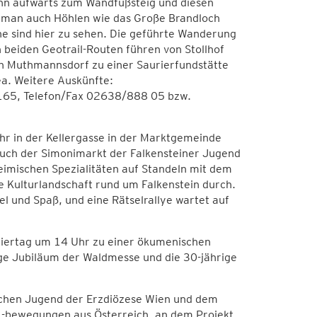
n aufwärts zum Wandfußsteig und diesen
 man auch Höhlen wie das Große Brandloch
e sind hier zu sehen. Die geführte Wanderung
 beiden Geotrail-Routen führen von Stollhof
on Muthmannsdorf zu einer Saurierfundstätte
a. Weitere Auskünfte:
 165, Telefon/Fax 02638/888 05 bzw.
hr in der Kellergasse in der Marktgemeinde
 auch der Simonimarkt der Falkensteiner Jugend
eimischen Spezialitäten auf Standeln mit dem
Kulturlandschaft rund um Falkenstein durch.
iel und Spaß, und eine Rätselrallye wartet auf
eiertag um 14 Uhr zu einer ökumenischen
ige Jubiläum der Waldmesse und die 30-jährige
ischen Jugend der Erzdiözese Wien und dem
 -bewegungen aus Österreich, an dem Projekt