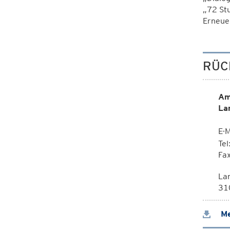
„72 St
Erneuer
RÜC
Am
La
E-M
Te
Fa
La
310
Me