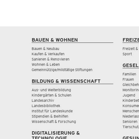
BAUEN & WOHNEN
FREIZ
Bauen & Neubau
Freizeit 
Kaufen & Verkaufen
Sport
Sanieren & Renovieren
Wohnen & Leben
GESEL
Gemeinnützige/mildtätige Stiftungen
Familien
Frauen
BILDUNG & WISSENSCHAFT
Gleichbeh
Aus- und Weiterbildung
Monitorin
Kindergärten & Schulen
Jugend
Landesarchiv
Kinderbe
Landesbibliothek
Konsumen
Institut für Landeskunde
Menschen
Stipendien & Beihilfen
Niederlas
Wissenschaft & Forschung
Senioren
Tierschut
DIGITALISIERUNG &
TECHNOLOGIE
GESUN