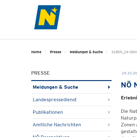
Home
Presse
Meldungen & Suche
31859_24-Oktob
PRESSE
24.10.20
NÖ N
Meldungen & Suche
Erlebn
Landespressedienst
Die Nat
Publikationen
Naturp
Amtliche Nachrichten
Zonen a
gestalt