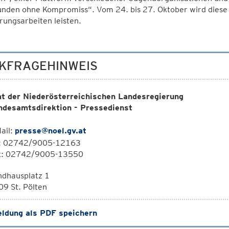
unden ohne Kompromiss“. Vom 24. bis 27. Oktober wird diese
ungsarbeiten leisten.
KFRAGEHINWEIS
t der Niederösterreichischen Landesregierung
ndesamtsdirektion - Pressedienst
ail:
presse@noel.gv.at
l: 02742/9005-12163
x: 02742/9005-13550
ndhausplatz 1
9 St. Pölten
ldung als PDF speichern