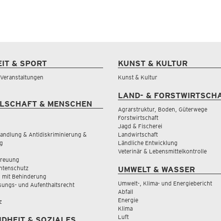
EIT & SPORT
KUNST & KULTUR
& Veranstaltungen
Kunst & Kultur
LAND- & FORSTWIRTSCH
LSCHAFT & MENSCHEN
Agrarstruktur, Boden, Güterwege
Forstwirtschaft
Jagd & Fischerei
andlung & Antidiskriminierung &
Landwirtschaft
g
Ländliche Entwicklung
Veterinär & Lebensmittelkontrolle
treuung
tenschutz
UMWELT & WASSER
 mit Behinderung
Umwelt-, Klima- und Energiebericht
sungs- und Aufenthaltsrecht
Abfall
Energie
z
Klima
Luft
DHEIT & SOZIALES