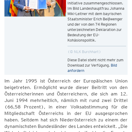
Initiative zusammengeschlossen.
Im Bild Landeshauptfrau Johanna
Mikl-Leitner mit dem bayrischen
Staatsminister Erich Beißwenger
und der von den 74 Regionen
unterzeichneten Deklaration zur
Bedeutung der EU-
Kohäsionspolitik.
© NLK Burchhart
Diese Datei steht nicht mehr zum
Download zur Verfügung.
Bild
anfordern
Im Jahr 1995 ist Österreich der Europäischen Union
beigetreten. Ermöglicht wurde dieser Beitritt von den
Österreicherinnen und Österreichern, die sich am 12.
Juni 1994 mehrheitlich, nämlich mit rund zwei Drittel
(66,58 Prozent), in einer Volksabstimmung für die
Mitgliedschaft Österreichs in der EU ausgesprochen
haben. Seitdem hat sich Niederösterreich zu einem der
dynamischsten Bundesländer des Landes entwickelt. „Die