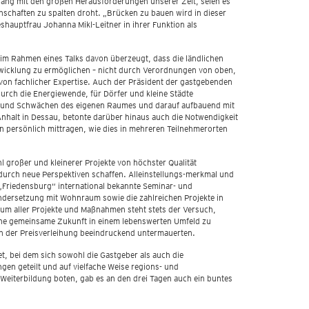
ng mit den großen Herausforderungen unserer Zeit, seien es
schaften zu spalten droht. „Brücken zu bauen wird in dieser
deshauptfrau Johanna Mikl-Leitner in ihrer Funktion als
h im Rahmen eines Talks davon überzeugt, dass die ländlichen
ntwicklung zu ermöglichen – nicht durch Verordnungen von oben,
on fachlicher Expertise. Auch der Präsident der gastgebenden
urch die Energiewende, für Dörfer und kleine Städte
en und Schwächen des eigenen Raumes und darauf aufbauend mit
Anhalt in Dessau, betonte darüber hinaus auch die Notwendigkeit
n persönlich mittragen, wie dies in mehreren Teilnehmerorten
 großer und kleinerer Projekte von höchster Qualität
durch neue Perspektiven schaffen. Alleinstellungs-merkmal und
 „Friedensburg“ international bekannte Seminar- und
andersetzung mit Wohnraum sowie die zahlreichen Projekte in
um aller Projekte und Maßnahmen steht stets der Versuch,
eine gemeinsame Zukunft in einem lebenswerten Umfeld zu
en der Preisverleihung beeindruckend untermauerten.
t, bei dem sich sowohl die Gastgeber als auch die
n geteilt und auf vielfache Weise regions- und
iterbildung boten, gab es an den drei Tagen auch ein buntes