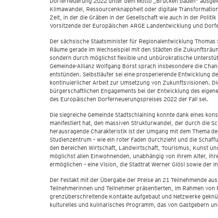
Dorferneuerung 2022 unter dem Motto „Brücken bauen“ ausgelo
Klimawandel, Ressourcenknappheit oder digitale Transformation
Zeit, in der die Gräben in der Gesellschaft wie auch in der Polit
Vorsitzende der Europäischen ARGE Landentwicklung und Dorfe
Der sächsische Staatsminister für Regionalentwicklung Thomas Sc
Räume gerade im Wechselspiel mit den Städten die Zukunftsräume
sondern durch möglichst flexible und unbürokratische Unterstü
Gemeinde-Allianz Wolfgang Borst sprach insbesondere die Chance
entstünden. Selbstläufer sei eine prosperierende Entwicklung 
kontinuierlicher Arbeit zur Umsetzung von Zukunftsvisionen. Di
bürgerschaftlichen Engagements bei der Entwicklung des eigene
des Europäischen Dorferneuerungspreises 2022 der Fall sei.
Die siegreiche Gemeinde Stadtschlaining konnte dank eines kons
manifestiert hat, den massiven Strukturwandel, der durch die 
herausragende Charakteristik ist der Umgang mit dem Thema des 
Studienzentrum – wie ein roter Faden durchzieht und die Schaff
den Bereichen Wirtschaft, Landwirtschaft, Tourismus, Kunst un
möglichst allen Einwohnenden, unabhängig von ihrem Alter, ihr
ermöglichen – eine Vision, die Stadtrat Werner Glösl sowie der
Der Festakt mit der Übergabe der Preise an 21 Teilnehmende aus 
Teilnehmerinnen und Teilnehmer präsentierten, im Rahmen von 
grenzüberschreitende Kontakte aufgebaut und Netzwerke geknüp
kulturelles und kulinarisches Programm, das von Gastgebern u