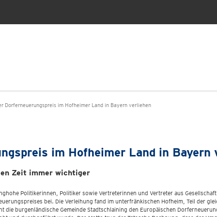
er Dorferneuerungspreis im Hofheimer Land in Bayern verliehen
ngspreis im Hofheimer Land in Bayern 
gen Zeit immer wichtiger
hohe Politikerinnen, Politiker sowie Vertreterinnen und Vertreter aus Gesellscha
erungspreises bei. Die Verleihung fand im unterfränkischen Hofheim, Teil der gle
nnt die burgenländische Gemeinde Stadtschlaining den Europäischen Dorferneueru