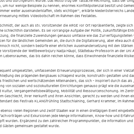
bt und durchgeführt wurde. Das Motto trug der Tatsache Rechnung, dass der Umga
, um nur wenige Beispiele zu nennen, enormes Konfliktpotenzial besitzt und Gemein
ik immer weiter auseinanderklaffen, stets wichtiger“, erklärte Niederösterreichs Lan
rneuerung mittels Videobotschaft im Rahmen des Festaktes.
hmidt, der auch als stv. Vorsitzender die ARGE vor Ort repräsentierte, zeigte sic
 schlechthin darstellen. Es sei vorrangige Aufgabe der Politik, zukunftsfähige E
tzung, die finanzielle Zuwendungen genauso umfasse wie das Zurverfügungstellen v
n für die ländlichen Gemeinden an, die durch die Digitalisierung, aber etwa auch d
dennoch nicht, sondern bedürfe einer ehrlichen Auseinandersetzung mit den Stärk
e Vorsitzende der Wettbewerbsjury Nadja Häupl, Städtebau-Professorin an der Uni 
n Lebensraumes, das bis dahin reichen könne, dass Einwohnende finanzielle Risike
equent umgesetzten, umfassenden Erneuerungsprozesses, der sich in einer Vielzahl
Schließung des prägenden Bergbaues schlagend wurde, konstruktiv gestalten und da
friedlichen und wertschätzenden Miteinanders, das sich – inspiriert durch das als
ung von sozialen und soziokulturellen Einrichtungen genauso prägt wie die Ausein
d Kultur, Vergangenheitsbewältigung, Mobilität und Ressourcenschonung. Im Zentr
em Geschlecht, ihrer Herkunft und ihren Ansichten, gerecht zu werden und ihnen 
 Intendant des Festivals KLANGfrühling Stadtschlaining, Gerhard Krammer, im Rahm
ebenso vielen Regionen und zwölf Staaten war in einen dreitägigen Event eingebette
Fachvorträgen und Exkursionen jede Menge Informationen, Know-how und Erfahrunge
ft wurden. Ergänzend zu den zahlreichen Programmpunkten, die Information und We
nd Gästen gemeinsam gestaltet wurde.