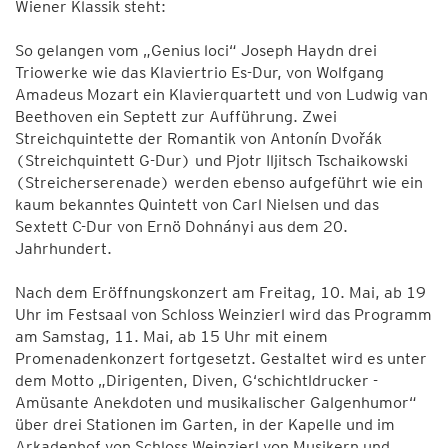
Wiener Klassik steht:
So gelangen vom „Genius loci“ Joseph Haydn drei
Triowerke wie das Klaviertrio Es-Dur, von Wolfgang
Amadeus Mozart ein Klavierquartett und von Ludwig van
Beethoven ein Septett zur Aufführung. Zwei
Streichquintette der Romantik von Antonín Dvořák
(Streichquintett G-Dur) und Pjotr Iljitsch Tschaikowski
(Streicherserenade) werden ebenso aufgeführt wie ein
kaum bekanntes Quintett von Carl Nielsen und das
Sextett C-Dur von Ernö Dohnányi aus dem 20.
Jahrhundert.
Nach dem Eröffnungskonzert am Freitag, 10. Mai, ab 19
Uhr im Festsaal von Schloss Weinzierl wird das Programm
am Samstag, 11. Mai, ab 15 Uhr mit einem
Promenadenkonzert fortgesetzt. Gestaltet wird es unter
dem Motto „Dirigenten, Diven, G‘schichtldrucker -
Amüsante Anekdoten und musikalischer Galgenhumor“
über drei Stationen im Garten, in der Kapelle und im
Arkadenhof von Schloss Weinzierl von Musikern und