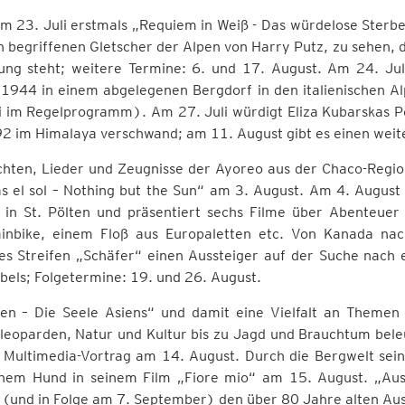
am 23. Juli erstmals „Requiem in Weiß - Das würdelose Ster
 begriffenen Gletscher der Alpen von Harry Putz, zu sehen, 
ung steht; weitere Termine: 6. und 17. August. Am 24. Jul
 1944 in einem abgelegenen Bergdorf in den italienischen A
i im Regelprogramm). Am 27. Juli würdigt Eliza Kubarskas P
92 im Himalaya verschwand; am 11. August gibt es einen weit
chten, Lieder und Zeugnisse der Ayoreo aus der Chaco-Regio
s el sol – Nothing but the Sun“ am 3. August. Am 4. Augus
n in St. Pölten und präsentiert sechs Filme über Abenteue
inbike, einem Floß aus Europaletten etc. Von Kanada nac
es Streifen „Schäfer“ einen Aussteiger auf der Suche nach 
bels; Folgetermine: 19. und 26. August.
sien – Die Seele Asiens“ und damit eine Vielfalt an Theme
eoparden, Natur und Kultur bis zu Jagd und Brauchtum beleu
 Multimedia-Vortrag am 14. August. Durch die Bergwelt sei
inem Hund in seinem Film „Fiore mio“ am 15. August. „Aus
 (und in Folge am 7. September) den über 80 Jahre alten Aus