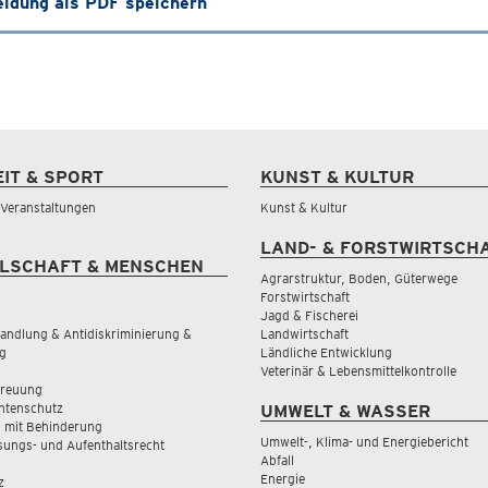
ldung als PDF speichern
EIT & SPORT
KUNST & KULTUR
& Veranstaltungen
Kunst & Kultur
LAND- & FORSTWIRTSCH
LSCHAFT & MENSCHEN
Agrarstruktur, Boden, Güterwege
Forstwirtschaft
Jagd & Fischerei
andlung & Antidiskriminierung &
Landwirtschaft
g
Ländliche Entwicklung
Veterinär & Lebensmittelkontrolle
treuung
tenschutz
UMWELT & WASSER
 mit Behinderung
Umwelt-, Klima- und Energiebericht
sungs- und Aufenthaltsrecht
Abfall
Energie
z