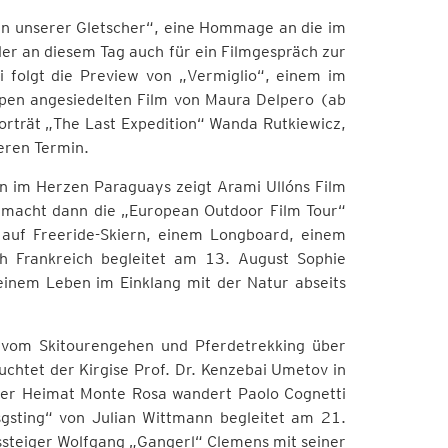
ben unserer Gletscher“, eine Hommage an die im
der an diesem Tag auch für ein Filmgespräch zur
i folgt die Preview von „Vermiglio“, einem im
lpen angesiedelten Film von Maura Delpero (ab
orträt „The Last Expedition“ Wanda Rutkiewicz,
eren Termin.
n im Herzen Paraguays zeigt Arami Ullóns Film
t macht dann die „European Outdoor Film Tour“
r auf Freeride-Skiern, einem Longboard, einem
h Frankreich begleitet am 13. August Sophie
einem Leben im Einklang mit der Natur abseits
n vom Skitourengehen und Pferdetrekking über
chtet der Kirgise Prof. Dr. Kenzebai Umetov in
ner Heimat Monte Rosa wandert Paolo Cognetti
gsting“ von Julian Wittmann begleitet am 21.
steiger Wolfgang „Gangerl“ Clemens mit seiner