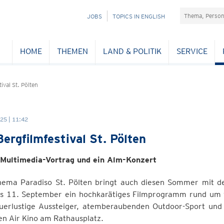
Suchefeld
NAVIGATION
JOBS
TOPICS IN ENGLISH
ÜBERSPRINGEN
HOME
THEMEN
LAND & POLITIK
SERVICE
ival St. Pölten
25 | 11:42
Bergfilmfestival St. Pölten
 Multimedia-Vortrag und ein Alm-Konzert
nema Paradiso St. Pölten bringt auch diesen Sommer mit dem
is 11. September ein hochkarätiges Filmprogramm rund um f
uerlustige Aussteiger, atemberaubenden Outdoor-Sport und 
en Air Kino am Rathausplatz.