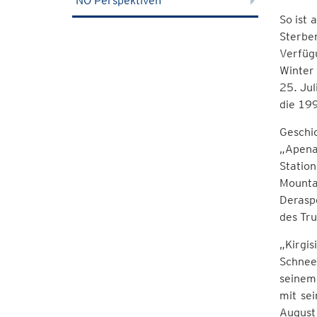
NÖ Perspektiven
So ist 
Sterben
Verfüg
Winter
25. Jul
die 19
Geschi
„Apena
Statio
Mounta
Derasp
des Tru
„Kirgi
Schneel
seinem
mit se
August