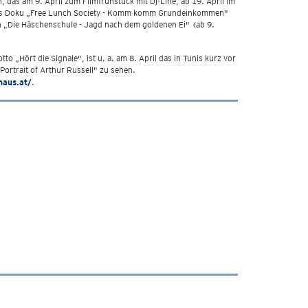
 das am 9. April zum Filmfrühstück mit Dj-Line, ab 19. April im
 Tods Doku „Free Lunch Society - Komm komm Grundeinkommen"
n „Die Häschenschule - Jagd nach dem goldenen Ei" (ab 9.
o „Hört die Signale", ist u. a. am 8. April das in Tunis kurz vor
ortrait of Arthur Russell" zu sehen.
haus.at/
.