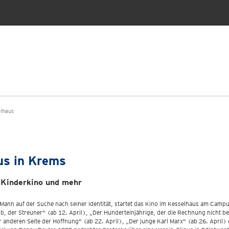
lhaus
us in Krems
s Kinderkino und mehr
nn auf der Suche nach seiner Identität, startet das Kino im Kesselhaus am Campus
Bob, der Streuner" (ab 12. April), „Der Hunderteinjährige, der die Rechnung nicht b
er anderen Seite der Hoffnung" (ab 22. April), „Der junge Karl Marx" (ab 26. April) 