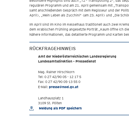
Besondere Highlights sind auch „T2 - Trainspotting 2", das Sequ
regulären Programm und am 21. April gemeinsam mit „Trainspot
samt anschließenden Gespräch mit dem Regisseur und der Polito
April), „Mein Leben als Zucchini" (am 23. April) und „Die Schön
Im April sind im Kino im Kesselhaus traditionell auch zwei Krems
dem Arabischen Frühling angesetzte Porträt „Kaum öffne ich die
Nähere Informationen, das detaillierte Programm und Karten b
RÜCKFRAGEHINWEIS
Amt der Niederösterreichischen Landesregierung
Landesamtsdirektion - Pressedienst
Mag. Rainer Hirschkorn
Tel: 0 27 42/90 05 - 12 17 5
Fax: 0 27 42/90 05-13 55 0
E-Mail:
presse@noel.gv.at
Landhausplatz 1
3109 St. Pölten
Meldung als PDF speichern