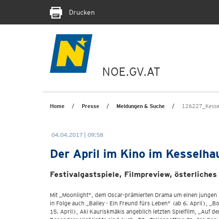
Drucken
NOE.GV.AT
Home
Presse
Meldungen & Suche
126227_Kesse
04.04.2017 | 09:58
Der April im Kino im Kesselha
Festivalgastspiele, Filmpreview, österliche
Mit „Moonlight", dem Oscar-prämierten Drama um einen jungen Ma
in Folge auch „Bailey - Ein Freund fürs Leben" (ab 6. April), „
15. April), Aki Kauriskmäkis angeblich letzten Spielfilm, „Auf d