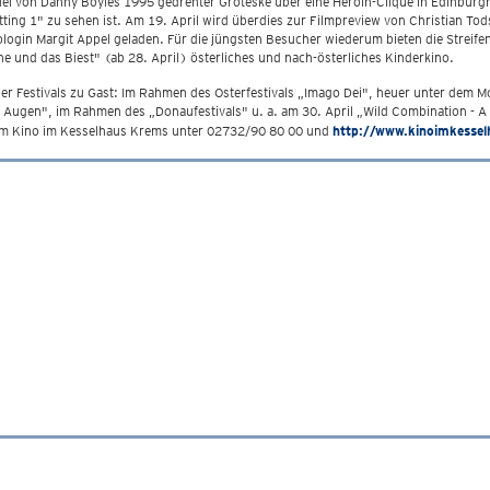
el von Danny Boyles 1995 gedrehter Groteske über eine Heroin-Clique in Edinburgh,
ting 1" zu sehen ist. Am 19. April wird überdies zur Filmpreview von Christian
login Margit Appel geladen. Für die jüngsten Besucher wiederum bieten die Streife
e und das Biest" (ab 28. April) österliches und nach-österliches Kinderkino.
er Festivals zu Gast: Im Rahmen des Osterfestivals „Imago Dei", heuer unter dem Mott
 Augen", im Rahmen des „Donaufestivals" u. a. am 30. April „Wild Combination - A P
eim Kino im Kesselhaus Krems unter 02732/90 80 00 und
http://www.kinoimkessel