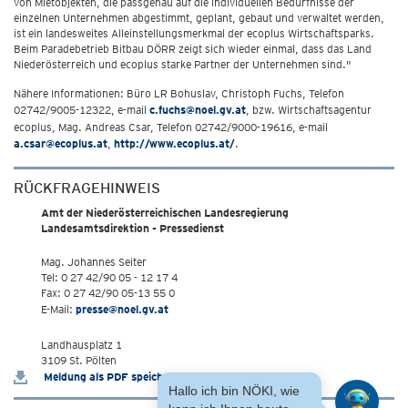
von Mietobjekten, die passgenau auf die individuellen Bedürfnisse der
einzelnen Unternehmen abgestimmt, geplant, gebaut und verwaltet werden,
ist ein landesweites Alleinstellungsmerkmal der ecoplus Wirtschaftsparks.
Beim Paradebetrieb Bitbau DÖRR zeigt sich wieder einmal, dass das Land
Niederösterreich und ecoplus starke Partner der Unternehmen sind."
Nähere Informationen: Büro LR Bohuslav, Christoph Fuchs, Telefon
02742/9005-12322, e-mail
c.fuchs@noel.gv.at
, bzw. Wirtschaftsagentur
ecoplus, Mag. Andreas Csar, Telefon 02742/9000-19616, e-mail
a.csar@ecoplus.at
,
http://www.ecoplus.at/
.
RÜCKFRAGEHINWEIS
Amt der Niederösterreichischen Landesregierung
Landesamtsdirektion - Pressedienst
Mag. Johannes Seiter
Tel: 0 27 42/90 05 - 12 17 4
Fax: 0 27 42/90 05-13 55 0
E-Mail:
presse@noel.gv.at
Landhausplatz 1
3109 St. Pölten
Meldung als PDF speichern
Hallo ich bin NÖKI, wie