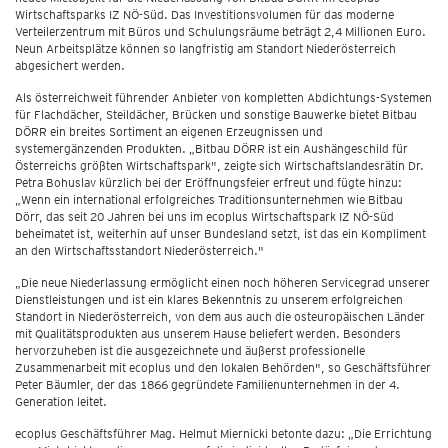
Wirtschaftsparks IZ NÖ-Süd. Das Investitionsvolumen für das moderne
Verteilerzentrum mit Büros und Schulungsräume beträgt 2,4 Millionen Euro.
Neun Arbeitsplätze können so langfristig am Standort Niederösterreich
abgesichert werden.
Als österreichweit führender Anbieter von kompletten Abdichtungs-Systemen
für Flachdächer, Steildächer, Brücken und sonstige Bauwerke bietet Bitbau
DÖRR ein breites Sortiment an eigenen Erzeugnissen und
systemergänzenden Produkten. „Bitbau DÖRR ist ein Aushängeschild für
Österreichs größten Wirtschaftspark", zeigte sich Wirtschaftslandesrätin Dr.
Petra Bohuslav kürzlich bei der Eröffnungsfeier erfreut und fügte hinzu:
„Wenn ein international erfolgreiches Traditionsunternehmen wie Bitbau
Dörr, das seit 20 Jahren bei uns im ecoplus Wirtschaftspark IZ NÖ-Süd
beheimatet ist, weiterhin auf unser Bundesland setzt, ist das ein Kompliment
an den Wirtschaftsstandort Niederösterreich."
„Die neue Niederlassung ermöglicht einen noch höheren Servicegrad unserer
Dienstleistungen und ist ein klares Bekenntnis zu unserem erfolgreichen
Standort in Niederösterreich, von dem aus auch die osteuropäischen Länder
mit Qualitätsprodukten aus unserem Hause beliefert werden. Besonders
hervorzuheben ist die ausgezeichnete und äußerst professionelle
Zusammenarbeit mit ecoplus und den lokalen Behörden", so Geschäftsführer
Peter Bäumler, der das 1866 gegründete Familienunternehmen in der 4.
Generation leitet.
ecoplus Geschäftsführer Mag. Helmut Miernicki betonte dazu: „Die Errichtung