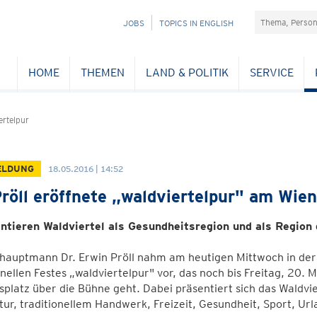
Suchefeld
NAVIGATION
JOBS
TOPICS IN ENGLISH
ÜBERSPRINGEN
HOME
THEMEN
LAND & POLITIK
SERVICE
rtelpur
ELDUNG
18.05.2016 | 14:52
röll eröffnete „waldviertelpur" am Wie
ntieren Waldviertel als Gesundheitsregion und als Region
hauptmann Dr. Erwin Pröll nahm am heutigen Mittwoch in der 
onellen Festes „waldviertelpur" vor, das noch bis Freitag, 20
platz über die Bühne geht. Dabei präsentiert sich das Waldv
tur, traditionellem Handwerk, Freizeit, Gesundheit, Sport, U