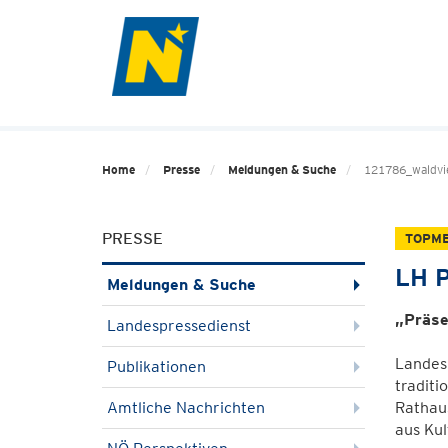
Home
Presse
Meldungen & Suche
121786_waldvie
PRESSE
TOPM
LH P
Meldungen & Suche
„Präse
Landespressedienst
Landes
Publikationen
traditi
Amtliche Nachrichten
Rathaus
aus Kul