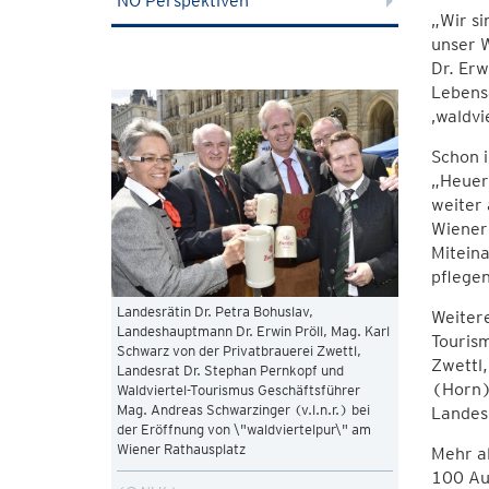
NÖ Perspektiven
„Wir si
unser W
Dr. Erw
Lebensa
‚waldvi
Schon i
„Heuer
weiter 
Wieneri
Mitein
pflegen
Landesrätin Dr. Petra Bohuslav,
Weitere
Landeshauptmann Dr. Erwin Pröll, Mag. Karl
Tourism
Schwarz von der Privatbrauerei Zwettl,
Zwettl
Landesrat Dr. Stephan Pernkopf und
(Horn)
Waldviertel-Tourismus Geschäftsführer
Mag. Andreas Schwarzinger (v.l.n.r.) bei
Landesr
der Eröffnung von \"waldviertelpur\" am
Wiener Rathausplatz
Mehr al
100 Aus