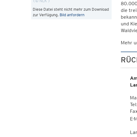
© NLK
80.000 
Diese Datei steht nicht mehr zum Download
die tre
zur Verfügung.
Bild anfordern
bekannt
und Kie
Waldvie
Mehr u
RÜC
Am
La
Ma
Tel
Fa
E-M
La