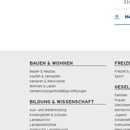
310
Me
BAUEN & WOHNEN
FREIZ
Bauen & Neubau
Freizeit 
Kaufen & Verkaufen
Sport
Sanieren & Renovieren
Wohnen & Leben
GESEL
Gemeinnützige/mildtätige Stiftungen
Familien
Frauen
BILDUNG & WISSENSCHAFT
Gleichbeh
Aus- und Weiterbildung
Monitorin
Kindergärten & Schulen
Jugend
Landesarchiv
Kinderbe
Landesbibliothek
Konsumen
Institut für Landeskunde
Menschen