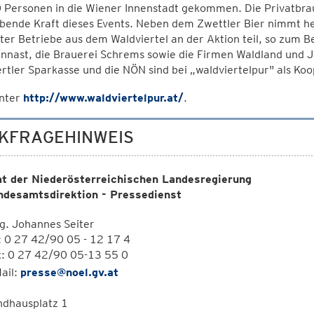
Personen in die Wiener Innenstadt gekommen. Die Privatbraue
ibende Kraft dieses Events. Neben dem Zwettler Bier nimmt h
er Betriebe aus dem Waldviertel an der Aktion teil, so zum B
nnast, die Brauerei Schrems sowie die Firmen Waldland und Ja
rtler Sparkasse und die NÖN sind bei „waldviertelpur" als Ko
nter
http://www.waldviertelpur.at/
.
KFRAGEHINWEIS
t der Niederösterreichischen Landesregierung
ndesamtsdirektion - Pressedienst
g. Johannes Seiter
: 0 27 42/90 05 - 12 17 4
x: 0 27 42/90 05-13 55 0
ail:
presse@noel.gv.at
ndhausplatz 1