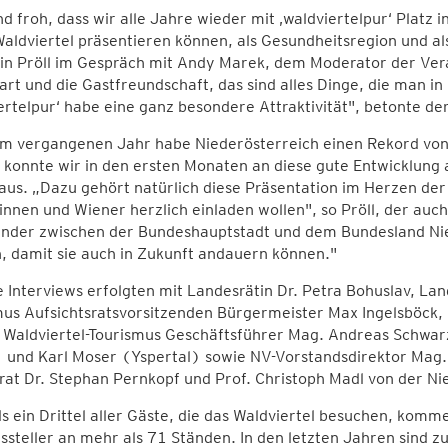
nd froh, dass wir alle Jahre wieder mit ‚waldviertelpur‘ Platz
aldviertel präsentieren können, als Gesundheitsregion und 
in Pröll im Gespräch mit Andy Marek, dem Moderator der Veran
rt und die Gastfreundschaft, das sind alles Dinge, die man in
ertelpur‘ habe eine ganz besondere Attraktivität", betonte 
m vergangenen Jahr habe Niederösterreich einen Rekord von 
 konnte wir in den ersten Monaten an diese gute Entwicklung
aus. „Dazu gehört natürlich diese Präsentation im Herzen der
nnen und Wiener herzlich einladen wollen", so Pröll, der auc
ander zwischen der Bundeshauptstadt und dem Bundesland Nie
, damit sie auch in Zukunft andauern können."
 Interviews erfolgten mit Landesrätin Dr. Petra Bohuslav, Lan
us Aufsichtsratsvorsitzenden Bürgermeister Max Ingelsböck, 
, Waldviertel-Tourismus Geschäftsführer Mag. Andreas Schwar
 und Karl Moser (Yspertal) sowie NV-Vorstandsdirektor Mag.
at Dr. Stephan Pernkopf und Prof. Christoph Madl von der N
s ein Drittel aller Gäste, die das Waldviertel besuchen, komm
steller an mehr als 71 Ständen. In den letzten Jahren sind zu