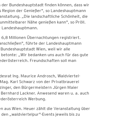
 in der Bundeshauptstadt finden können, dass wir
als Region der Genießer", so Landeshauptmann
staltung. „Die landschaftliche Schönheit, die
 unmittelbarer Nähe genießen kann", so Pröll.
der Landeshauptmann.
6,8 Millionen Übernachtungen registriert.
 anschließen", führte der Landeshauptmann
 Bundeshauptstadt Wien, weil wir alle
h betonte: „Wir bedanken uns auch für das gute
derösterreich. Freundschaften soll man
desrat Ing. Maurice Androsch, Waldviertel-
Mag. Karl Schwarz von der Privatbrauerei
zinger, den Bürgermeistern Jürgen Maier
 Bernhard Lackner. Anwesend waren u. a. auch
iederösterreich Werbung.
en aus Wien. Heuer zählt die Veranstaltung über
 den „waldviertelpur"-Events jeweils bis zu