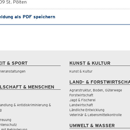
9 St. Pölten
ldung als PDF speichern
EIT & SPORT
KUNST & KULTUR
& Veranstaltungen
Kunst & Kultur
LAND- & FORSTWIRTSCH
LSCHAFT & MENSCHEN
Agrarstruktur, Boden, Güterwege
Forstwirtschaft
Jagd & Fischerei
andlung & Antidiskriminierung &
Landwirtschaft
g
Ländliche Entwicklung
Veterinär & Lebensmittelkontrolle
treuung
tenschutz
UMWELT & WASSER
 mit Behinderung