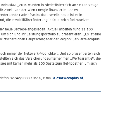
tin Bohuslav. „2015 wurden in Niederösterreich 487 e-Fahrzeuge
: Zwei - von der Wien Energie finanzierte - 22 kW-
endeckende Ladeinfrastruktur. Bereits heute ist es in
nd, die e-Mobilitäts-Förderung in Österreich fortzusetzen.
er neue Betriebe angesiedelt. Aktuell arbeiten rund 11.100
um sich und ihr Leistungsportfolio zu präsentieren. „Es ist eine
irtschaftlichen Hauptschlagader der Region", erklärte ecoplus-
uch immer der Netzwerk-Möglichkeit. Und so präsentierten sich
stellten sich das Versicherungsunternehmen „Wertgarantie", die
nsgesamt kamen mehr als 100 Gäste zum Get-together, um sich
Telefon 02742/9000-19616, e-mail
a.csar@ecoplus.at
,