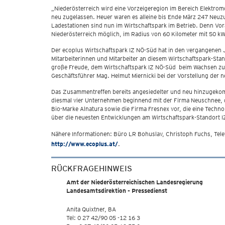
„Niederösterreich wird eine Vorzeigeregion im Bereich Elektromo
neu zugelassen. Heuer waren es alleine bis Ende März 247 Neuzul
Ladestationen sind nun im Wirtschaftspark im Betrieb. Denn Vorau
Niederösterreich möglich, im Radius von 60 Kilometer mit 50 kW 
Der ecoplus Wirtschaftspark IZ NÖ-Süd hat in den vergangenen J
Mitarbeiterinnen und Mitarbeiter an diesem Wirtschaftspark-Stan
große Freude, dem Wirtschaftspark IZ NÖ-Süd beim Wachsen zuzu
Geschäftsführer Mag. Helmut Miernicki bei der Vorstellung der n
Das Zusammentreffen bereits angesiedelter und neu hinzugekom
diesmal vier Unternehmen beginnend mit der Firma Neuschnee, di
Bio-Marke Alnatura sowie die Firma Fresnex vor, die eine Tech
über die neuesten Entwicklungen am Wirtschaftspark-Standort I
Nähere Informationen: Büro LR Bohuslav, Christoph Fuchs, Te
http://www.ecoplus.at/
.
RÜCKFRAGEHINWEIS
Amt der Niederösterreichischen Landesregierung
Landesamtsdirektion - Pressedienst
Anita Quixtner, BA
Tel: 0 27 42/90 05 -12 16 3