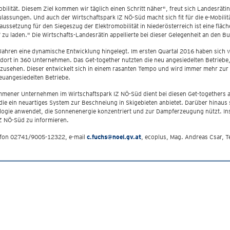
bilität. Diesem Ziel kommen wir täglich einen Schritt näher", freut sich Landesrä
assungen. Und auch der Wirtschaftspark IZ NÖ-Süd macht sich fit für die e-Mobilität
ssetzung für den Siegeszug der Elektromobilität in Niederösterreich ist eine fläch
zu laden." Die Wirtschafts-Landesrätin appellierte bei dieser Gelegenheit an den Bu
ahren eine dynamische Entwicklung hingelegt. Im ersten Quartal 2016 haben sich vi
dort in 360 Unternehmen. Das Get-together nutzten die neu angesiedelten Betriebe, 
sehen. Dieser entwickelt sich in einem rasanten Tempo und wird immer mehr zur w
euangesiedelten Betriebe.
mener Unternehmen im Wirtschaftspark IZ NÖ-Süd dient bei diesen Get-togethers a
e ein neuartiges System zur Beschneiung in Skigebieten anbietet. Darüber hinaus 
nologie anwendet, die Sonnenenergie konzentriert und zur Dampferzeugung nützt. I
Z NÖ-Süd zu informieren.
lefon 02741/9005-12322, e-mail
c.fuchs@noel.gv.at
, ecoplus, Mag. Andreas Csar, 