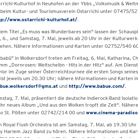
arrichi-Kulturhof in Neuhofen an der Ybbs „Volksmusik & Wel
 beim Kultur- und Tourismusverein Ostarrichi unter 07475/52
tp://www.ostarrichi-kulturhof.at/
.
em Titel „Es muss was Wunderbares sein" lassen der Schauspi
, 6., und Samstag, 7. Mai, jeweils ab 20 Uhr in der Kulturwer
tehen. Nähere Informationen und Karten unter 02752/540 6
„babü" in Wolkersdorf treten am Freitag, 6. Mai, Katharina, C
m „Dornrosen: Weltscheibn - Hits in der Hitz" auf. Am Dienstag
ylor im Zuge seiner Österreichtournee die ersten Songs seine
ist jeweils um 20.30 Uhr; nähere Informationen und Karten 
bue.wolkersdorf@gmx.at
und
http://www.babue.com/
.
tag, 7. Mai, präsentiert die deutsche Indierock-Band Isolati
ihr neues Album „Und aus den Wolken tropft die Zeit". Nähe
so St. Pölten unter 02742/214 00 und
www.cinema-paradiso.
 Royal Flush Orchestra ist am Samstag, 7. Mai, ab 19.30 Uhr 
ly Harlem Jazz Band zu hören. Nähere Informationen und Kart