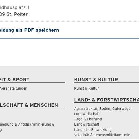
ndhausplatz 1
9 St. Pölten
ldung als PDF speichern
EIT & SPORT
KUNST & KULTUR
& Veranstaltungen
Kunst & Kultur
LAND- & FORSTWIRTSCH
LSCHAFT & MENSCHEN
Agrarstruktur, Boden, Güterwege
Forstwirtschaft
Jagd & Fischerei
andlung & Antidiskriminierung &
Landwirtschaft
g
Ländliche Entwicklung
Veterinär & Lebensmittelkontrolle