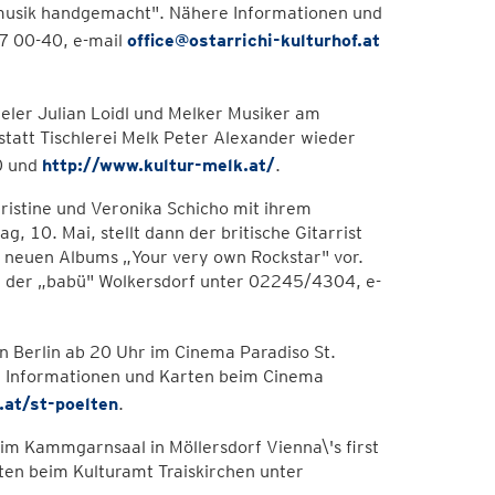
tmusik handgemacht". Nähere Informationen und
7 00-40, e-mail
office@ostarrichi-kulturhof.at
eler Julian Loidl und Melker Musiker am
kstatt Tischlerei Melk Peter Alexander wieder
0 und
http://www.kultur-melk.at/
.
hristine und Veronika Schicho mit ihrem
, 10. Mai, stellt dann der britische Gitarrist
s neuen Albums „Your very own Rockstar" vor.
in der „babü" Wolkersdorf unter 02245/4304, e-
on Berlin ab 20 Uhr im Cinema Paradiso St.
re Informationen und Karten beim Cinema
at/st-poelten
.
im Kammgarnsaal in Möllersdorf Vienna\'s first
en beim Kulturamt Traiskirchen unter