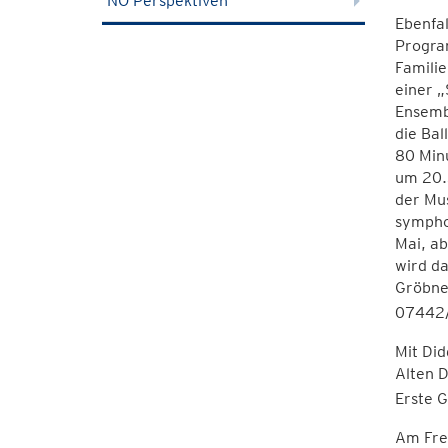
NÖ Perspektiven
Ebenfal
Program
Familie
einer „
Ensemb
die Bal
80 Minu
um 20.
der Mu
symphon
Mai, ab
wird d
Gröbne
07442/
Mit Did
Alten D
Erste 
Am Frei