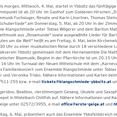
ls morgen, Mittwoch, 4. Mai, startet in Ybbsitz das fünftägige
mpunkt ist ab 20 Uhr im Gasthof zum Goldenen Hirschen „Durc
nmusik Fuchsluger, Renate und Karin Linortner, Thomas Stein
Schubertiade" am Donnerstag, 5. Mai, ab 20 Uhr in der Zimm
le Klangschmiede unter Tobias Wögerer und dem Bariton Matt
lettmusik aus „Rosamunde" sowie ausgewählte Lieder für Bari
ten um die Welt" heißt es am Freitag, 6. Mai, beim Kirchenwir
30 Uhr zu einer musikalischen Reise durch 18 verschiedene L
sikverein Ybbsitz gemeinsam mit dem Hornensemble Die Matt
ischer Blasmusik; Beginn in der Pfarrkirche ist um 20.15 Uhr
 16 Uhr im Turnsaal der Neuen Mittelschule mit dem „Karneval
as Familienkonzert vom Ensemble Klangschmiede unter Tobia
r und Veronika Trisko. Nähere Informationen und Karten bei
511-255 bzw. e-mail
tickets@klangschmiede-ybbsitz.at
u
geridoo, Beatbox, vierstimmigem Gesang, Ukulele und Saxopho
epot in Mistelbach Chilifish auf. Nähere Informationen und K
Geige unter 02572/3955, e-mail
office@erste-geige.at
und
h
tag, 6. Mai, präsentiert auch das Ensemble Ybbsfeldstreich