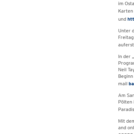
im Ost
Karten
und
ht
Unter d
Freitag
aufers
In der 
Program
Neil Ta
Beginn 
mail
ba
Am Sams
Pölten 
Paradi
Mit dem
and on