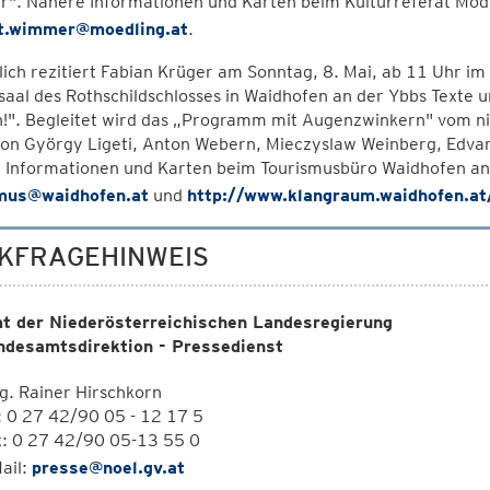
r". Nähere Informationen und Karten beim Kulturreferat Möd
t.wimmer@moedling.at
.
lich rezitiert Fabian Krüger am Sonntag, 8. Mai, ab 11 Uhr
lsaal des Rothschildschlosses in Waidhofen an der Ybbs Texte 
n!". Begleitet wird das „Programm mit Augenzwinkern" vom n
von György Ligeti, Anton Webern, Mieczyslaw Weinberg, Edvar
 Informationen und Karten beim Tourismusbüro Waidhofen an
mus@waidhofen.at
und
http://www.klangraum.waidhofen.at
KFRAGEHINWEIS
t der Niederösterreichischen Landesregierung
ndesamtsdirektion - Pressedienst
. Rainer Hirschkorn
: 0 27 42/90 05 - 12 17 5
x: 0 27 42/90 05-13 55 0
ail:
presse@noel.gv.at