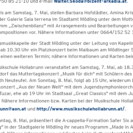
50 85 21-10 und e-mail
Walter.Skoda@bizent-arkadia.at
.
ls am Samstag, 7. Mai, stellen Barbara Hofstädter, Amina Kris
der Galerie Sala terrena im Stadtamt Mödling unter dem Motto
mm „Zwischenbilanz" mit Arrangements und Bearbeitungen 
ompositionen vor. Nähere Informationen unter 0664/152 52 
smusikkapelle der Stadt Mödling unter der Leitung von Kape
 ab 10.30 Uhr ein Platzkonzert beim Maibaum am Mödlinger Sc
 einen weiteren Termin; nähere Informationen und Karten be
ikschule Hollabrunn veranstaltet am Samstag, 7. Mai, ab 18.30
dorf das Muttertagskonzert „Musik für dich" mit Schülern des
th Neuteufel. Am Sonntag, 8. Mai, folgt ab 15 Uhr, wiederum b
konzert „Aus der Neuen Welt" mit dem Jugendsymphonieorches
 Tuzar, ehe ab 19 Uhr im Stadtsaal „Great Classics" mit de
. Nähere Informationen bzw. Karten bei der Musikschule Hol
runn@aon.at
und
http://www.musikschulehollabrunn.at/
.
ntag, 8. Mai, präsentiert die A-cappella-Formation Safer Si
" in der Stadtgalerie Mödling ihr neues Programm „Made in A