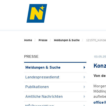
Home
Presse
Meldungen & Suche
121570_Konze
PRESSE
03.05.20
Konz
Meldungen & Suche
Von de
Landespressedienst
Morgen,
Publikationen
Mödling
Amtliche Nachrichten
aufleb
office