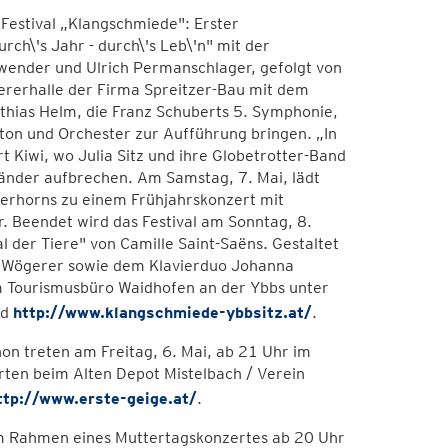
 Festival „Klangschmiede": Erster
h\'s Jahr - durch\'s Leb\'n" mit der
wender und Ulrich Permanschlager, gefolgt von
ererhalle der Firma Spreitzer-Bau mit dem
hias Helm, die Franz Schuberts 5. Symphonie,
ton und Orchester zur Aufführung bringen. „In
t Kiwi, wo Julia Sitz und ihre Globetrotter-Band
änder aufbrechen. Am Samstag, 7. Mai, lädt
erhorns zu einem Frühjahrskonzert mit
. Beendet wird das Festival am Sonntag, 8.
 der Tiere" von Camille Saint-Saëns. Gestaltet
s Wögerer sowie dem Klavierduo Johanna
m Tourismusbüro Waidhofen an der Ybbs unter
nd
http://www.klangschmiede-ybbsitz.at/
.
n treten am Freitag, 6. Mai, ab 21 Uhr im
arten beim Alten Depot Mistelbach / Verein
ttp://www.erste-geige.at/
.
 im Rahmen eines Muttertagskonzertes ab 20 Uhr