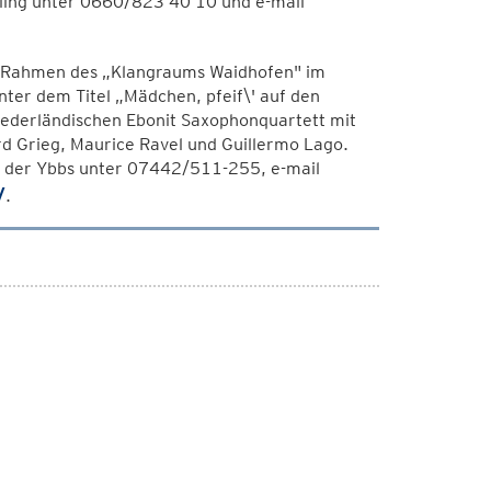
ling unter 0660/823 40 10 und e-mail
 im Rahmen des „Klangraums Waidhofen" im
unter dem Titel „Mädchen, pfeif\' auf den
iederländischen Ebonit Saxophonquartett mit
d Grieg, Maurice Ravel und Guillermo Lago.
 der Ybbs unter 07442/511-255, e-mail
/
.