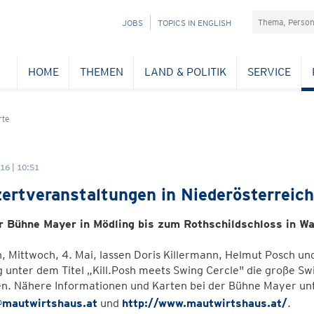
Suchefeld
NAVIGATION
JOBS
TOPICS IN ENGLISH
ÜBERSPRINGEN
HOME
THEMEN
LAND & POLITIK
SERVICE
rte
16 | 10:51
ertveranstaltungen in Niederösterreich
r Bühne Mayer in Mödling bis zum Rothschildschloss in Wa
 Mittwoch, 4. Mai, lassen Doris Killermann, Helmut Posch un
 unter dem Titel „Kill.Posh meets Swing Cercle" die große S
en. Nähere Informationen und Karten bei der Bühne Mayer un
@mautwirtshaus.at
und
http://www.mautwirtshaus.at/
.