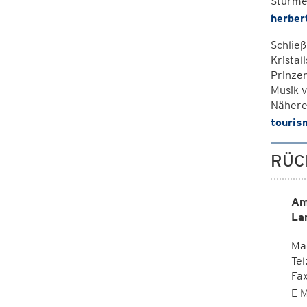
Stürme
herber
Schließ
Kristal
Prinze
Musik 
Nähere
touris
RÜC
Am
La
Mag
Tel
Fa
E-M