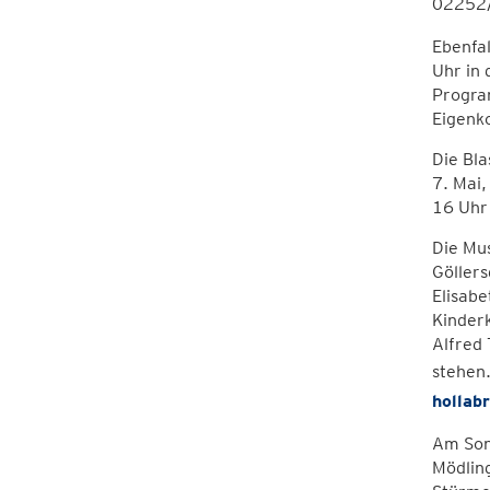
02252/
Ebenfal
Uhr in 
Progra
Eigenk
Die Bla
7. Mai,
16 Uhr
Die Mus
Göllers
Elisabe
Kinder
Alfred
stehen
hollab
Am Son
Mödling