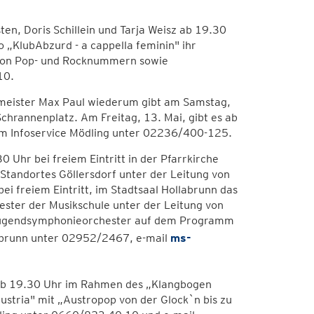
ten, Doris Schillein und Tarja Weisz ab 19.30
 „KlubAbzurd - a cappella feminin" ihr
von Pop- und Rocknummern sowie
10.
llmeister Max Paul wiederum gibt am Samstag,
hrannenplatz. Am Freitag, 13. Mai, gibt es ab
im Infoservice Mödling unter 02236/400-125.
 Uhr bei freiem Eintritt in der Pfarrkirche
 Standortes Göllersdorf unter der Leitung von
ei freiem Eintritt, im Stadtsaal Hollabrunn das
ter der Musikschule unter der Leitung von
m Jugendsymphonieorchester auf dem Programm
labrunn unter 02952/2467, e-mail
ms-
x ab 19.30 Uhr im Rahmen des „Klangbogen
ustria" mit „Austropop von der Glock`n bis zu