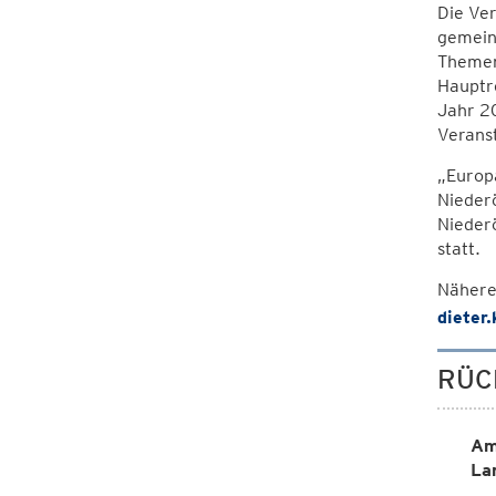
Die Ver
gemein
Themen
Hauptre
Jahr 2
Veranst
„Europ
Niederö
Nieder
statt.
Nähere
dieter
RÜC
Am
La