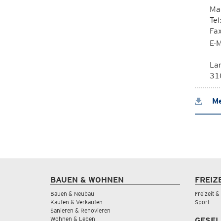
Ma
Tel
Fa
E-M
La
310
Me
BAUEN & WOHNEN
FREIZ
Bauen & Neubau
Freizeit 
Kaufen & Verkaufen
Sport
Sanieren & Renovieren
Wohnen & Leben
GESEL