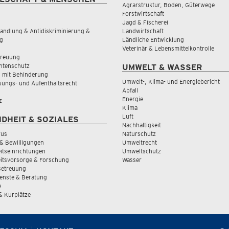
Agrarstruktur, Boden, Güterwege
Forstwirtschaft
Jagd & Fischerei
andlung & Antidiskriminierung &
Landwirtschaft
g
Ländliche Entwicklung
Veterinär & Lebensmittelkontrolle
treuung
tenschutz
UMWELT & WASSER
 mit Behinderung
Umwelt-, Klima- und Energiebericht
sungs- und Aufenthaltsrecht
Abfall
Energie
z
Klima
Luft
DHEIT & SOZIALES
Nachhaltigkeit
rus
Naturschutz
& Bewilligungen
Umweltrecht
tseinrichtungen
Umweltschutz
itsvorsorge & Forschung
Wasser
Betreuung
ienste & Beratung
e
 & Kurplätze