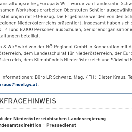
anstaltungsreihe „Europa & Wir" wurde von Landesrätin Schw
samen Workshops erarbeiten Oberstufen-Schüler ausgewählt
stellungen mit EU-Bezug. Die Ergebnisse werden von den Schü
gionen Niederösterreichs präsentiert. Insgesamt haben sich 
012 rund 8.000 Personen aus Schulen, Seniorenorganisatione
altungen beteiligt.
a & Wir" wird von der NÖ.Regional.GmbH in Kooperation mit 
sterreich, dem Landesschulrat für Niederösterreich, der Euro
österreich, dem Klimabündnis Niederösterreich und Südwind N
 Informationen: Büro LR Schwarz, Mag. (FH) Dieter Kraus, 
.kraus@noel.gv.at
.
KFRAGEHINWEIS
t der Niederösterreichischen Landesregierung
ndesamtsdirektion - Pressedienst