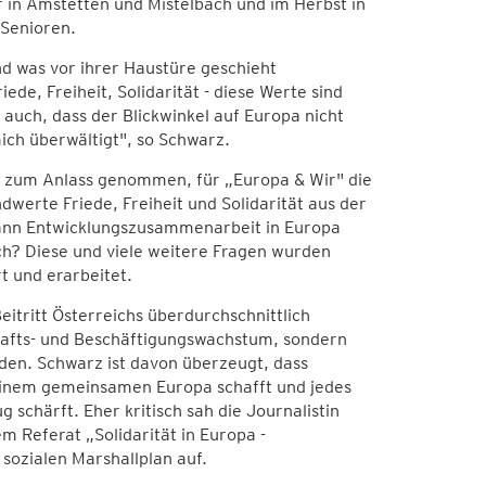
 in Amstetten und Mistelbach und im Herbst in
 Senioren.
und was vor ihrer Haustüre geschieht
de, Freiheit, Solidarität - diese Werte sind
auch, dass der Blickwinkel auf Europa nicht
ich überwältigt", so Schwarz.
, zum Anlass genommen, für „Europa & Wir" die
erte Friede, Freiheit und Solidarität aus der
kann Entwicklungszusammenarbeit in Europa
ich? Diese und viele weitere Fragen wurden
t und erarbeitet.
itritt Österreichs überdurchschnittlich
chafts- und Beschäftigungswachstum, sondern
den. Schwarz ist davon überzeugt, dass
 einem gemeinsamen Europa schafft und jedes
schärft. Eher kritisch sah die Journalistin
em Referat „Solidarität in Europa -
sozialen Marshallplan auf.