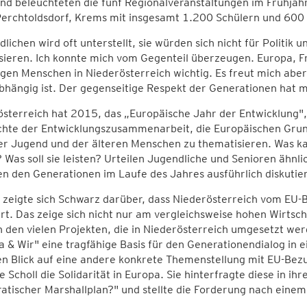
d beleuchteten die fünf Regionalveranstaltungen im Frühjahr
Perchtoldsdorf, Krems mit insgesamt 1.200 Schülern und 600
lichen wird oft unterstellt, sie würden sich nicht für Politik 
sieren. Ich konnte mich vom Gegenteil überzeugen. Europa, Frie
gen Menschen in Niederösterreich wichtig. Es freut mich aber 
bhängig ist. Der gegenseitige Respekt der Generationen hat m
österreich hat 2015, das „Europäische Jahr der Entwicklung"
hte der Entwicklungszusammenarbeit, die Europäischen Grundw
der Jugend und der älteren Menschen zu thematisieren. Was 
? Was soll sie leisten? Urteilen Jugendliche und Senioren ähnl
n den Generationen im Laufe des Jahres ausführlich diskutier
 zeigte sich Schwarz darüber, dass Niederösterreich vom EU-Be
ert. Das zeige sich nicht nur am vergleichsweise hohen Wirts
 den vielen Projekten, die in Niederösterreich umgesetzt wer
 & Wir" eine tragfähige Basis für den Generationendialog in
n Blick auf eine andere konkrete Themenstellung mit EU-Bezug 
 Scholl die Solidarität in Europa. Sie hinterfragte diese in ihr
tischer Marshallplan?" und stellte die Forderung nach einem 