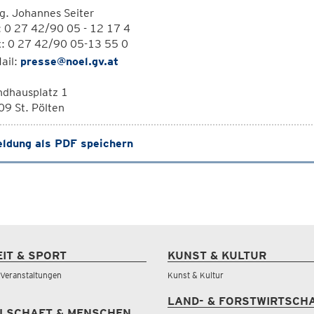
g. Johannes Seiter
: 0 27 42/90 05 - 12 17 4
x: 0 27 42/90 05-13 55 0
ail:
presse@noel.gv.at
ndhausplatz 1
9 St. Pölten
ldung als PDF speichern
EIT & SPORT
KUNST & KULTUR
& Veranstaltungen
Kunst & Kultur
LAND- & FORSTWIRTSCH
LSCHAFT & MENSCHEN