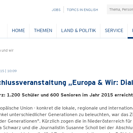
Suchefeld
NAVIGATION
JOBS
TOPICS IN ENGLISH
ÜBERSPRINGEN
HOME
THEMEN
LAND & POLITIK
SERVICE
 und wir
15 | 10:09
hlussveranstaltung „Europa & Wir: Dia
z: 1.200 Schüler und 600 Senioren im Jahr 2015 erreicht
opäische Union - konkret die lokale, regionale und internat
nkel unterschiedlicher Generationen zu beleuchten, war das Z
der Generationen". Kürzlich zogen die in Niederösterreich f
 Schwarz und die Journalistin Susanne Scholl bei der Abschlus