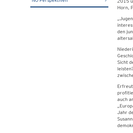
NÖ Perspektiven
2015 un
Horn, 
„Jugend
interes
den jun
altersa
Nieder
Geschic
Sicht 
leisten
zwische
Erfreut
profiti
auch an
„Europa
Jahr de
Susanne
demokra