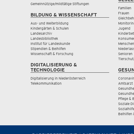
Gemeinnützige/mildtätige Stiftungen
Familien
Frauen
BILDUNG & WISSENSCHAFT
Gleichbeh
Aus- und Weiterbildung
Monitorin
Kindergärten & Schulen
Jugend
Landesarchiv
Kinderbe
Landesbibliothek
Konsumen
Institut für Landeskunde
Menschen
Stipendien & Beihilfen
Niederlas
Wissenschaft & Forschung
Senioren
Tierschut
DIGITALISIERUNG &
TECHNOLOGIE
GESUN
Digitalisierung in Niederösterreich
Coronavi
Telekommunikation
Amtsarzt 
Gesundhei
Gesundhe
Pflege & 
Soziale D
Sozialhilf
Beihilfen