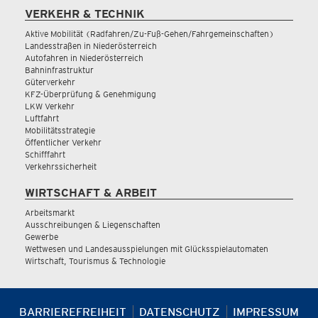
VERKEHR & TECHNIK
Aktive Mobilität (Radfahren/Zu-Fuß-Gehen/Fahrgemeinschaften)
Landesstraßen in Niederösterreich
Autofahren in Niederösterreich
Bahninfrastruktur
Güterverkehr
KFZ-Überprüfung & Genehmigung
LKW Verkehr
Luftfahrt
Mobilitätsstrategie
Öffentlicher Verkehr
Schifffahrt
Verkehrssicherheit
WIRTSCHAFT & ARBEIT
Arbeitsmarkt
Ausschreibungen & Liegenschaften
Gewerbe
Wettwesen und Landesausspielungen mit Glücksspielautomaten
Wirtschaft, Tourismus & Technologie
BARRIEREFREIHEIT
DATENSCHUTZ
IMPRESSUM