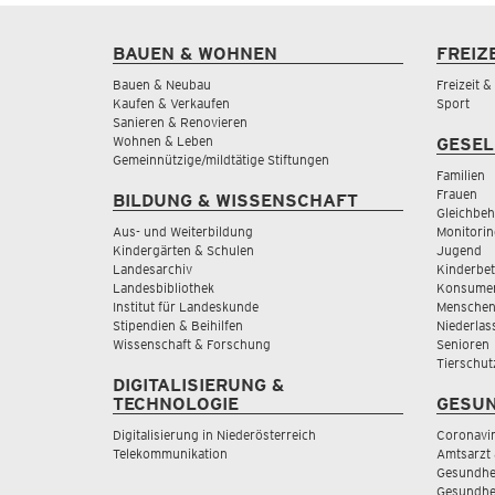
BAUEN & WOHNEN
FREIZ
Bauen & Neubau
Freizeit 
Kaufen & Verkaufen
Sport
Sanieren & Renovieren
Wohnen & Leben
GESEL
Gemeinnützige/mildtätige Stiftungen
Familien
Frauen
BILDUNG & WISSENSCHAFT
Gleichbeh
Aus- und Weiterbildung
Monitorin
Kindergärten & Schulen
Jugend
Landesarchiv
Kinderbe
Landesbibliothek
Konsumen
Institut für Landeskunde
Menschen
Stipendien & Beihilfen
Niederlas
Wissenschaft & Forschung
Senioren
Tierschut
DIGITALISIERUNG &
TECHNOLOGIE
GESUN
Digitalisierung in Niederösterreich
Coronavi
Telekommunikation
Amtsarzt 
Gesundhei
Gesundhe