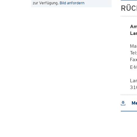
zur Verfügung.
Bild anfordern
RÜC
Am
La
Ma
Tel
Fa
E-M
La
310
Me