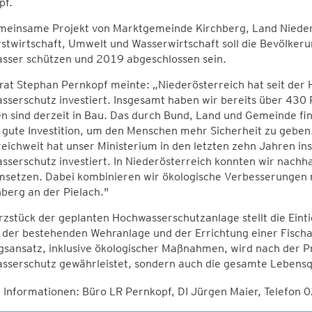
pf.
meinsame Projekt von Marktgemeinde Kirchberg, Land Nieder
stwirtschaft, Umwelt und Wasserwirtschaft soll die Bevölkeru
sser schützen und 2019 abgeschlossen sein.
rat Stephan Pernkopf meinte: „Niederösterreich hat seit der
serschutz investiert. Insgesamt haben wir bereits über 430 P
n sind derzeit in Bau. Das durch Bund, Land und Gemeinde f
e gute Investition, um den Menschen mehr Sicherheit zu gebe
eichweit hat unser Ministerium in den letzten zehn Jahren in
serschutz investiert. In Niederösterreich konnten wir nachha
msetzen. Dabei kombinieren wir ökologische Verbesserungen m
hberg an der Pielach."
zstück der geplanten Hochwasserschutzanlage stellt die Eint
der bestehenden Wehranlage und der Errichtung einer Fischau
gsansatz, inklusive ökologischer Maßnahmen, wird nach der P
sserschutz gewährleistet, sondern auch die gesamte Lebensqu
 Informationen: Büro LR Pernkopf, DI Jürgen Maier, Telefo