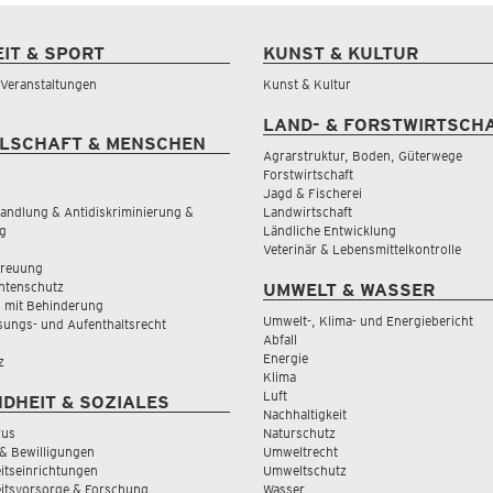
EIT & SPORT
KUNST & KULTUR
& Veranstaltungen
Kunst & Kultur
LAND- & FORSTWIRTSCH
LSCHAFT & MENSCHEN
Agrarstruktur, Boden, Güterwege
Forstwirtschaft
Jagd & Fischerei
andlung & Antidiskriminierung &
Landwirtschaft
g
Ländliche Entwicklung
Veterinär & Lebensmittelkontrolle
treuung
tenschutz
UMWELT & WASSER
 mit Behinderung
Umwelt-, Klima- und Energiebericht
sungs- und Aufenthaltsrecht
Abfall
Energie
z
Klima
Luft
DHEIT & SOZIALES
Nachhaltigkeit
rus
Naturschutz
& Bewilligungen
Umweltrecht
tseinrichtungen
Umweltschutz
itsvorsorge & Forschung
Wasser