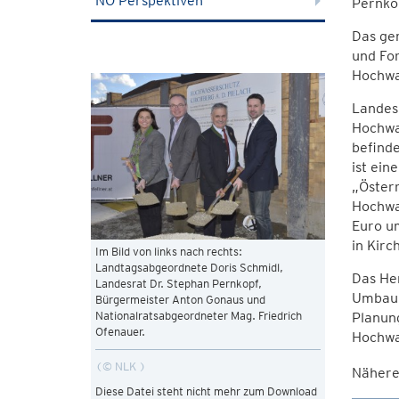
NÖ Perspektiven
Pernko
Das ge
und For
Hochwa
Landes
Hochwas
befinde
ist ein
„Österr
Hochwas
Euro u
in Kirc
Im Bild von links nach rechts:
Landtagsabgeordnete Doris Schmidl,
Das Her
Landesrat Dr. Stephan Pernkopf,
Umbau 
Bürgermeister Anton Gonaus und
Planun
Nationalratsabgeordneter Mag. Friedrich
Ofenauer.
Hochwa
© NLK
Nähere
Diese Datei steht nicht mehr zum Download