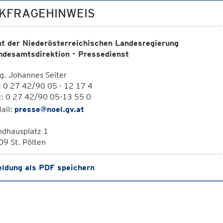
KFRAGEHINWEIS
t der Niederösterreichischen Landesregierung
ndesamtsdirektion - Pressedienst
g. Johannes Seiter
: 0 27 42/90 05 - 12 17 4
x: 0 27 42/90 05-13 55 0
ail:
presse@noel.gv.at
ndhausplatz 1
9 St. Pölten
ldung als PDF speichern