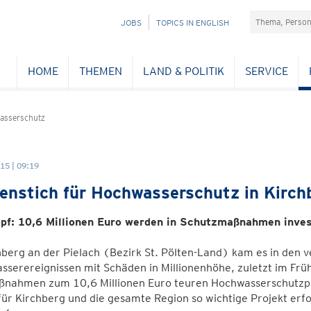
Suchefeld
NAVIGATION
JOBS
TOPICS IN ENGLISH
ÜBERSPRINGEN
HOME
THEMEN
LAND & POLITIK
SERVICE
asserschutz
15 | 09:19
enstich für Hochwasserschutz in Kirchbe
pf: 10,6 Millionen Euro werden in Schutzmaßnahmen inves
hberg an der Pielach (Bezirk St. Pölten-Land) kam es in de
serereignissen mit Schäden in Millionenhöhe, zuletzt im Früh
nahmen zum 10,6 Millionen Euro teuren Hochwasserschutzpro
für Kirchberg und die gesamte Region so wichtige Projekt erfo