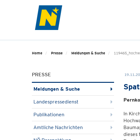
Home
Presse
Meldungen & Suche
119465_hochw
PRESSE
19.11.20
Spat
Meldungen & Suche
Pernko
Landespressedienst
In Kirc
Publikationen
Hochwas
Amtliche Nachrichten
Baumaß
dieses 