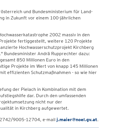
österreich und Bundesministerium für Land-
ng in Zukunft vor einem 100-jährlichen
 Hochwasserkatastrophe 2002 massiv in den
rojekte fertiggestellt, weitere 120 Projekte
inanzierte Hochwasserschutzprojekt Kirchberg
n." Bundesminister Andrä Rupprechter dazu:
sgesamt 850 Millionen Euro in den
ltige Projekte im Wert von knapp 145 Millionen
it effizienten Schutzmaßnahmen - so wie hier
iefung der Pielach in Kombination mit dem
fstiegshilfe dar. Durch den umfassenden
rojektumsetzung nicht nur der
alität in Kirchberg aufgewertet.
n 02742/9005-12704, e-mail
j.maier@noel.gv.at
.