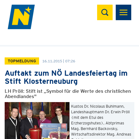
Suchen
TOPMELDUNG
16.11.2015 | 07:26
Auftakt zum NÖ Landesfeiertag im
Stift Klosterneuburg
LH Pröll: Stift ist „Symbol für die Werte des christlichen
Abendlandes"
Kustos Dr. Nicolaus Buhlmann,
Landeshauptmann Dr. Erwin Pröll
(mit dem Etui des
Erzherzogshutes), Abtprimas
Mag. Bernhard Backovsky,
Wirtschaftsdirektor Mag. Andreas