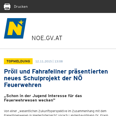
Drucken
NOE.GV.AT
TOPMELDUNG
12.11.2015 | 13:08
Pröll und Fahrafellner präsentierten
neues Schulprojekt der NÖ
Feuerwehren
„Schon in der Jugend Interesse für das
Feuerwehrwesen wecken"
Von einer „wesentlichen Zukunftsperspektive im Zusammenhang mit dem
Freiwilligenwesen in Niederösterreich" sprach Landeshauptmann Dr. Erwin