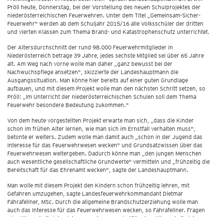
Pröll heute, Donnerstag, bei der Vorstellung des neuen Schulprojektes der
niederösterreichischen Feuerwehren. Unter dem Titel „Gemeinsam-Sicher-
Feuerwehr" werden ab dem Schuljahr 2015/16 alle Volksschüler der dritten
und vierten Klassen zum Thema Brand- und Katastrophenschutz unterrichtet.
Der Altersdurchschnitt der rund 98.000 Feuerwehrmitglieder in
Niederösterreich betrage 39 Jahre, jedes sechste Mitglied sei über 65 Jahre
alt. Am Weg nach vorne wolle man daher „ganz bewusst bei der
Nachwuchspflege ansetzen", skizzierte der Landeshauptmann die
Ausgangssituation. Man könne hier bereits auf einer guten Grundlage
aufbauen, und mit diesem Projekt wolle man den nächsten Schritt setzen, so
Pröll: „Im Unterricht der niederösterreichischen Schulen soll dem Thema
Feuerwehr besondere Bedeutung zukommen."
Von dem heute vorgestellten Projekt erwarte man sich, „dass die Kinder
schon im frühen Alter lernen, wie man sich im Ernstfall verhalten muss",
betonte er weiters. Zudem wolle man damit auch „schon in der Jugend das
Interesse für das Feuerwehrwesen wecken" und Grundsatzwissen über das
Feuerwehrwesen weitergeben. Dadurch könne man „den jungen Menschen
auch wesentliche gesellschaftliche Grundwerte" vermitteln und „frühzeitig die
Bereitschaft für das Ehrenamt wecken", sagte der Landeshauptmann.
Man wolle mit diesem Projekt den Kindern schon frühzeitig lehren, mit
Gefahren umzugehen, sagte Landesfeuerwehrkommandant Dietmar
Fahrafellner, MSc. Durch die allgemeine Brandschutzerziehung wolle man
auch das Interesse für das Feuerwehrwesen wecken, so Fahrafellner. Fragen