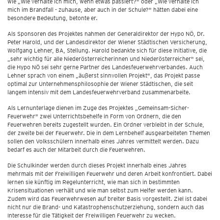
wie „Wie verhalte ich mich, wenn etwas passiert?" oder „Wie verhalte ich
mich im Brandfall - zuhause, aber auch in der Schule?" hätten dabei eine
besondere Bedeutung, betonte er.
Als Sponsoren des Projektes nahmen der Generaldirektor der Hypo NÖ, Dr.
Peter Harold, und der Landesdirektor der Wiener Städtischen Versicherung,
Wolfgang Lehner, BA, Stellung. Harold bedankte sich für diese Initiative, die
„sehr wichtig für alle Niederösterreicherinnen und Niederösterreicher" sei,
die Hypo NÖ sei sehr gerne Partner des Landesfeuerwehrverbandes. Auch
Lehner sprach von einem „äußerst sinnvollen Projekt", das Projekt passe
optimal zur Unternehmensphilosophie der Wiener Städtischen, die seit
langem intensiv mit dem Landesfeuerwehrverband zusammenarbeite.
Als Lernunterlage dienen im Zuge des Projektes „Gemeinsam-Sicher-
Feuerwehr" zwei Unterrichtsbehelfe in Form von Ordnern, die den
Feuerwehren bereits zugestellt wurden. Ein Ordner verbleibt in der Schule,
der zweite bei der Feuerwehr. Die in dem Lernbehelf ausgearbeiteten Themen
sollen den Volksschülern innerhalb eines Jahres vermittelt werden. Dazu
bedarf es auch der Mitarbeit durch die Feuerwehren.
Die Schulkinder werden durch dieses Projekt innerhalb eines Jahres
mehrmals mit der Freiwilligen Feuerwehr und deren Arbeit konfrontiert. Dabei
lernen sie künftig im Regelunterricht, wie man sich in bestimmten
Krisensituationen verhält und wie man selbst zum Helfer werden kann.
Zudem wird das Feuerwehrwesen auf breiter Basis vorgestellt. Ziel ist dabei
nicht nur die Brand- und Katastrophenschutzerziehung, sondern auch das
Interesse für die Tätigkeit der Freiwilligen Feuerwehr zu wecken.