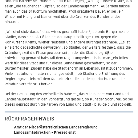
Bodenschätzen" sei, müsse man sich überlegen, „wo liegt unsere Kraft", das
seien „die rauchenden Köpfe", so der Landeshauptmann. Außerdem müsse
man auch das Brauchtum hochhalten. Pröll gratulierte Bauer, er sei „ein
Winzer mit Klang und Namen weit über die Grenzen des Bundeslandes
hinaus".
„Wir sind stolz darauf, dass wir es geschafft haben", betonte Bürgermeister
Stadler, dass sich St. Pölten bei der Hauptstadtfrage 1986 gegen die
Konkurrenz Krems, Wiener Neustadt und andere durchgesetzt habe. „Es ist
eine Erfolgsgeschichte geworden", so Stadler, der weiters festhielt, dass die
Gründungszeit die Phase gewesen sei „in der die Stadt die größte
Entwicklung gemacht hat". Mit dem Regierungsviertel habe man „ein tolles
Werk für diese Stadt und für dieses Bundesland geschaffen", so der
Bürgermeister. Zudem habe die Stadt enorm an Lebensqualität zugenommen.
Viele Institutionen hätten sich angesiedelt, hob Stadler die Eröffnung des
Regierungsviertels mit dem Kulturbezirk, die Landessportschule und die
Privatuniversität NDU hervor.
Bei der Gestaltung des Weinetiketts habe er „das Miteinander von Land und
Landeshauptstadt" in den Vordergrund gestellt, so Künstler Sochurek. So sei
dieses geprägt durch die Farben von Land und Stadt - blau-gelb und rot-gelb.
RÜCKFRAGEHINWEIS
Amt der Niederösterreichischen Landesregierung
Landesamtsdirektion - Pressedienst