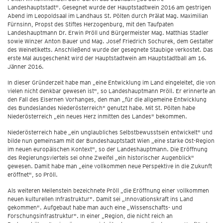
Landeshauptstadt". Gesegnet wurde der Hauptstadtwein 2016 am gestrigen
Abend im Leopoldsaal im Landhaus St. Pölten durch Prälat Mag. Maximilian
Fürnsinn, Propst des Stiftes Herzogenburg, mit den Taufpaten
Landeshauptmann Dr. Erwin Pröll und Bürgermeister Mag. Matthias Stadler
sowie Winzer Anton Bauer und Mag. Josef Friedrich Sochurek, dem Gestalter
des Weinetiketts. Anschließend wurde der gesegnete Staubige verkostet. Das
erste Mal ausgeschenkt wird der Hauptstadtwein am Hauptstadtball am 16.
Jänner 2016.
In dieser Gründerzeit habe man „eine Entwicklung im Land eingeleitet, die von
vielen nicht denkbar gewesen ist", so Landeshauptmann Pröll. Er erinnerte an
den Fall des Eisernen Vorhanges, den man „für die allgemeine Entwicklung
des Bundeslandes Niederösterreich" genutzt habe. Mit St. Pölten habe
Niederösterreich „ein neues Herz inmitten des Landes" bekommen.
Niederösterreich habe „ein unglaubliches Selbstbewusstsein entwickelt" und
bilde nun gemeinsam mit der Bundeshauptstadt Wien „eine starke Ost-Region
im neuen europäischen Kontext", so der Landeshauptmann. Die Eröffnung
des Regierungsviertels sei ohne Zweifel „ein historischer Augenblick"
gewesen. Damit habe man „eine vollkommen neue Perspektive in die Zukunft
eröffnet", so Pröll.
Als weiteren Meilenstein bezeichnete Pröll „die Eröffnung einer vollkommen
neuen kulturellen Infrastruktur". Damit sei „Innovationskraft ins Land
gekommen". Aufgebaut habe man auch eine „Wissenschafts- und
Forschungsinfrastruktur". In einer „Region, die nicht reich an