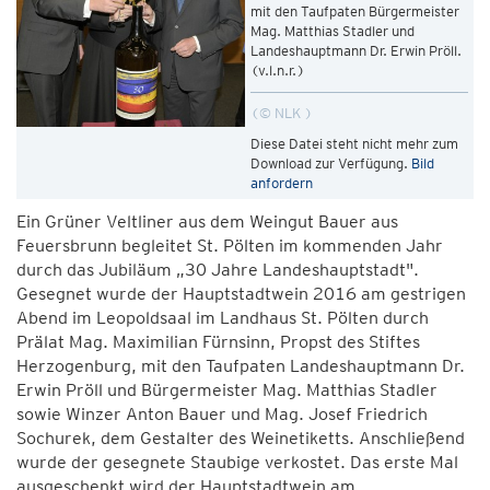
mit den Taufpaten Bürgermeister
Mag. Matthias Stadler und
Landeshauptmann Dr. Erwin Pröll.
(v.l.n.r.)
© NLK
Diese Datei steht nicht mehr zum
Download zur Verfügung.
Bild
anfordern
Ein Grüner Veltliner aus dem Weingut Bauer aus
Feuersbrunn begleitet St. Pölten im kommenden Jahr
durch das Jubiläum „30 Jahre Landeshauptstadt".
Gesegnet wurde der Hauptstadtwein 2016 am gestrigen
Abend im Leopoldsaal im Landhaus St. Pölten durch
Prälat Mag. Maximilian Fürnsinn, Propst des Stiftes
Herzogenburg, mit den Taufpaten Landeshauptmann Dr.
Erwin Pröll und Bürgermeister Mag. Matthias Stadler
sowie Winzer Anton Bauer und Mag. Josef Friedrich
Sochurek, dem Gestalter des Weinetiketts. Anschließend
wurde der gesegnete Staubige verkostet. Das erste Mal
ausgeschenkt wird der Hauptstadtwein am