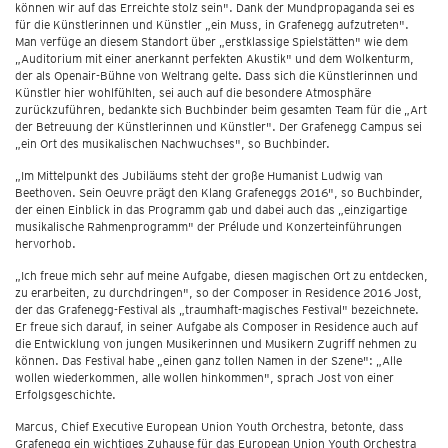
können wir auf das Erreichte stolz sein". Dank der Mundpropaganda sei es
für die Künstlerinnen und Künstler „ein Muss, in Grafenegg aufzutreten".
Man verfüge an diesem Standort über „erstklassige Spielstätten" wie dem
„Auditorium mit einer anerkannt perfekten Akustik" und dem Wolkenturm,
der als Openair-Bühne von Weltrang gelte. Dass sich die Künstlerinnen und
Künstler hier wohlfühlten, sei auch auf die besondere Atmosphäre
zurückzuführen, bedankte sich Buchbinder beim gesamten Team für die „Art
der Betreuung der Künstlerinnen und Künstler". Der Grafenegg Campus sei
„ein Ort des musikalischen Nachwuchses", so Buchbinder.
„Im Mittelpunkt des Jubiläums steht der große Humanist Ludwig van
Beethoven. Sein Oeuvre prägt den Klang Grafeneggs 2016", so Buchbinder,
der einen Einblick in das Programm gab und dabei auch das „einzigartige
musikalische Rahmenprogramm" der Prélude und Konzerteinführungen
hervorhob.
„Ich freue mich sehr auf meine Aufgabe, diesen magischen Ort zu entdecken,
zu erarbeiten, zu durchdringen", so der Composer in Residence 2016 Jost,
der das Grafenegg-Festival als „traumhaft-magisches Festival" bezeichnete.
Er freue sich darauf, in seiner Aufgabe als Composer in Residence auch auf
die Entwicklung von jungen Musikerinnen und Musikern Zugriff nehmen zu
können. Das Festival habe „einen ganz tollen Namen in der Szene": „Alle
wollen wiederkommen, alle wollen hinkommen", sprach Jost von einer
Erfolgsgeschichte.
Marcus, Chief Executive European Union Youth Orchestra, betonte, dass
Grafenegg ein wichtiges Zuhause für das European Union Youth Orchestra