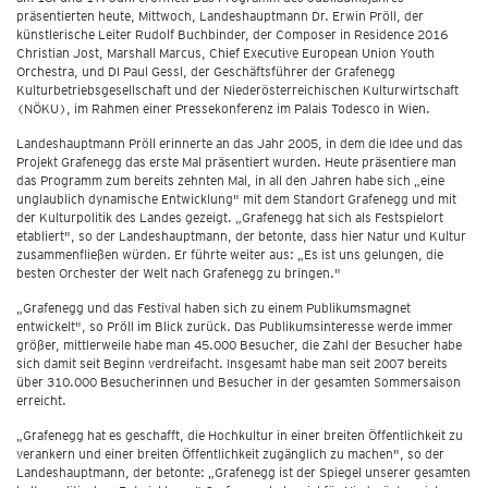
präsentierten heute, Mittwoch, Landeshauptmann Dr. Erwin Pröll, der
künstlerische Leiter Rudolf Buchbinder, der Composer in Residence 2016
Christian Jost, Marshall Marcus, Chief Executive European Union Youth
Orchestra, und DI Paul Gessl, der Geschäftsführer der Grafenegg
Kulturbetriebsgesellschaft und der Niederösterreichischen Kulturwirtschaft
(NÖKU), im Rahmen einer Pressekonferenz im Palais Todesco in Wien.
Landeshauptmann Pröll erinnerte an das Jahr 2005, in dem die Idee und das
Projekt Grafenegg das erste Mal präsentiert wurden. Heute präsentiere man
das Programm zum bereits zehnten Mal, in all den Jahren habe sich „eine
unglaublich dynamische Entwicklung" mit dem Standort Grafenegg und mit
der Kulturpolitik des Landes gezeigt. „Grafenegg hat sich als Festspielort
etabliert", so der Landeshauptmann, der betonte, dass hier Natur und Kultur
zusammenfließen würden. Er führte weiter aus: „Es ist uns gelungen, die
besten Orchester der Welt nach Grafenegg zu bringen."
„Grafenegg und das Festival haben sich zu einem Publikumsmagnet
entwickelt", so Pröll im Blick zurück. Das Publikumsinteresse werde immer
größer, mittlerweile habe man 45.000 Besucher, die Zahl der Besucher habe
sich damit seit Beginn verdreifacht. Insgesamt habe man seit 2007 bereits
über 310.000 Besucherinnen und Besucher in der gesamten Sommersaison
erreicht.
„Grafenegg hat es geschafft, die Hochkultur in einer breiten Öffentlichkeit zu
verankern und einer breiten Öffentlichkeit zugänglich zu machen", so der
Landeshauptmann, der betonte: „Grafenegg ist der Spiegel unserer gesamten