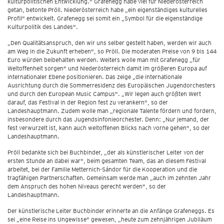
kulturpolitischen Entwicklung." Grafenegg habe viel für Niederösterreich
getan, betonte Pröll. Niederösterreich habe „ein eigenständiges kulturelles
Profil" entwickelt. Grafenegg sei somit ein „Symbol für die eigenständige
Kulturpolitik des Landes".
„Den Qualitätsanspruch, den wir uns selber gestellt haben, werden wir auch
am Weg in die Zukunft erheben", so Pröll. Die moderaten Preise von 9 bis 144
Euro würden beibehalten werden. Weiters wolle man mit Grafenegg „für
Weltoffenheit sorgen" und Niederösterreich damit im größeren Europa auf
internationaler Ebene positionieren. Das zeige „die internationale
Ausrichtung durch die Sommerresidenz des Europäischen Jugendorchesters
und durch den European Music Campus". „Wir legen auch größten Wert
darauf, das Festival in der Region fest zu verankern", so der
Landeshauptmann. Zudem wolle man „regionale Talente fördern und fordern,
insbesondere durch das Jugendsinfonieorchester. Denn: „Nur jemand, der
fest verwurzelt ist, kann auch weltoffenen Blicks nach vorne gehen", so der
Landeshauptmann.
Pröll bedankte sich bei Buchbinder, „der als künstlerischer Leiter von der
ersten Stunde an dabei war", beim gesamten Team, das an diesem Festival
arbeitet, bei der Familie Metternich-Sándor für die Kooperation und die
tragfähigen Partnerschaften. Gemeinsam werde man „auch im zehnten Jahr
dem Anspruch des hohen Niveaus gerecht werden", so der
Landeshauptmann.
Der künstlerische Leiter Buchbinder erinnerte an die Anfänge Grafeneggs. Es
sei „eine Reise ins Ungewisse" gewesen, „heute zum zehnjährigen Jubiläum