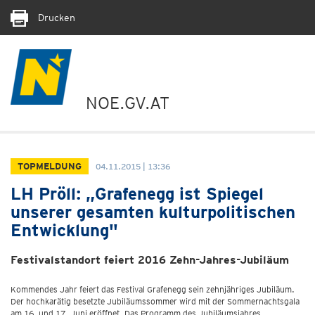
Drucken
NOE.GV.AT
TOPMELDUNG
04.11.2015 | 13:36
LH Pröll: „Grafenegg ist Spiegel
unserer gesamten kulturpolitischen
Entwicklung"
Festivalstandort feiert 2016 Zehn-Jahres-Jubiläum
Kommendes Jahr feiert das Festival Grafenegg sein zehnjähriges Jubiläum.
Der hochkarätig besetzte Jubiläumssommer wird mit der Sommernachtsgala
am 16. und 17. Juni eröffnet. Das Programm des Jubiläumsjahres