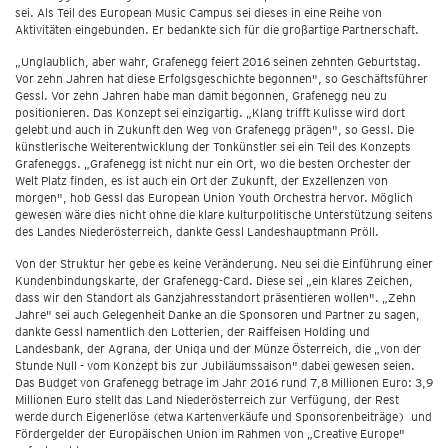
sei. Als Teil des European Music Campus sei dieses in eine Reihe von
Aktivitäten eingebunden. Er bedankte sich für die großartige Partnerschaft.
„Unglaublich, aber wahr, Grafenegg feiert 2016 seinen zehnten Geburtstag.
Vor zehn Jahren hat diese Erfolgsgeschichte begonnen", so Geschäftsführer
Gessl. Vor zehn Jahren habe man damit begonnen, Grafenegg neu zu
positionieren. Das Konzept sei einzigartig. „Klang trifft Kulisse wird dort
gelebt und auch in Zukunft den Weg von Grafenegg prägen", so Gessl. Die
künstlerische Weiterentwicklung der Tonkünstler sei ein Teil des Konzepts
Grafeneggs. „Grafenegg ist nicht nur ein Ort, wo die besten Orchester der
Welt Platz finden, es ist auch ein Ort der Zukunft, der Exzellenzen von
morgen", hob Gessl das European Union Youth Orchestra hervor. Möglich
gewesen wäre dies nicht ohne die klare kulturpolitische Unterstützung seitens
des Landes Niederösterreich, dankte Gessl Landeshauptmann Pröll.
Von der Struktur her gebe es keine Veränderung. Neu sei die Einführung einer
Kundenbindungskarte, der Grafenegg-Card. Diese sei „ein klares Zeichen,
dass wir den Standort als Ganzjahresstandort präsentieren wollen". „Zehn
Jahre" sei auch Gelegenheit Danke an die Sponsoren und Partner zu sagen,
dankte Gessl namentlich den Lotterien, der Raiffeisen Holding und
Landesbank, der Agrana, der Uniqa und der Münze Österreich, die „von der
Stunde Null - vom Konzept bis zur Jubiläumssaison" dabei gewesen seien.
Das Budget von Grafenegg betrage im Jahr 2016 rund 7,8 Millionen Euro: 3,9
Millionen Euro stellt das Land Niederösterreich zur Verfügung, der Rest
werde durch Eigenerlöse (etwa Kartenverkäufe und Sponsorenbeiträge) und
Fördergelder der Europäischen Union im Rahmen von „Creative Europe"