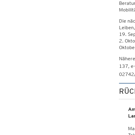
Beratun
Mobilit
Die näc
Leiben
19. Se
2. Okto
Oktobe
Nähere
137, e
02742/
RÜC
Am
La
Ma