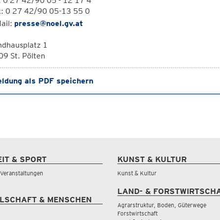
: 0 27 42/90 05 - 12 17 4
x: 0 27 42/90 05-13 55 0
ail:
presse@noel.gv.at
ndhausplatz 1
9 St. Pölten
ldung als PDF speichern
EIT & SPORT
KUNST & KULTUR
& Veranstaltungen
Kunst & Kultur
LAND- & FORSTWIRTSCH
LSCHAFT & MENSCHEN
Agrarstruktur, Boden, Güterwege
Forstwirtschaft