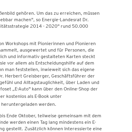
ßenbild gehören. Um das zu erreichen, müssen
rlebbar machen", so Energie-Landesrat Dr.
litätsstrategie 2014 - 2020" rund 50.000
on Workshops mit Pionierinnen und Pionieren
esammelt, ausgewertet und für Personen, die
tlich und informativ gestalteten Karten steckt
ie vor allem als Entscheidungshilfe auf dem
man feststellen, inwieweit sich das eigene
Dr. Herbert Greisberger, Geschäftsführer der
efühl und Alltagstauglichkeit, über Laden und
nfoset „E-Auto" kann über den Online-Shop der
er kostenlos als E-Book unter
heruntergeladen werden.
 bis Ende Oktober, teilweise gemeinsam mit dem
nde werden einen Tag lang mindestens ein E-
g gestellt. Zusätzlich können Interessierte eine