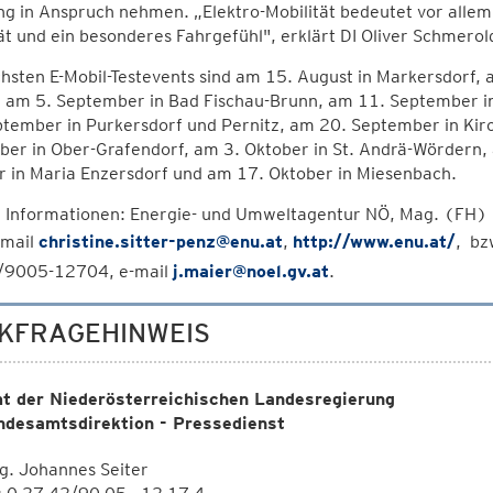
g in Anspruch nehmen. „Elektro-Mobilität bedeutet vor allem
ät und ein besonderes Fahrgefühl", erklärt DI Oliver Schmer
hsten E-Mobil-Testevents sind am 15. August in Markersdorf,
, am 5. September in Bad Fischau-Brunn, am 11. September i
ptember in Purkersdorf und Pernitz, am 20. September in Ki
ber in Ober-Grafendorf, am 3. Oktober in St. Andrä-Wördern,
r in Maria Enzersdorf und am 17. Oktober in Miesenbach.
 Informationen: Energie- und Umweltagentur NÖ, Mag. (FH) C
-mail
christine.sitter-penz@enu.at
,
http://www.enu.at/
, bz
9005-12704, e-mail
j.maier@noel.gv.at
.
KFRAGEHINWEIS
t der Niederösterreichischen Landesregierung
ndesamtsdirektion - Pressedienst
g. Johannes Seiter