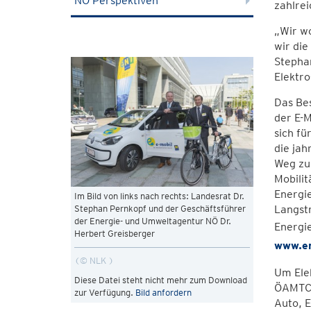
NÖ Perspektiven
zahlrei
„Wir w
wir die
Stephan
Elektro
Das Bes
der E-M
sich fü
die jah
Weg zu
Mobilit
Energie
Im Bild von links nach rechts: Landesrat Dr.
Langstr
Stephan Pernkopf und der Geschäftsführer
der Energie- und Umweltagentur NÖ Dr.
Energi
Herbert Greisberger
www.en
© NLK
Um Elek
Diese Datei steht nicht mehr zum Download
ÖAMTC,
zur Verfügung.
Bild anfordern
Auto, E