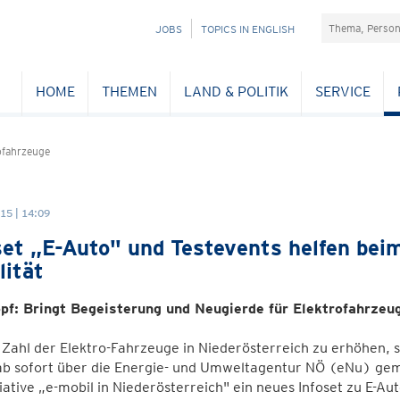
Suchefeld
NAVIGATION
JOBS
TOPICS IN ENGLISH
ÜBERSPRINGEN
HOME
THEMEN
LAND & POLITIK
SERVICE
ofahrzeuge
15 | 14:09
set „E-Auto" und Testevents helfen bei
lität
pf: Bringt Begeisterung und Neugierde für Elektrofahrzeu
Zahl der Elektro-Fahrzeuge in Niederösterreich zu erhöhen, 
 ab sofort über die Energie- und Umweltagentur NÖ (eNu) g
tiative „e-mobil in Niederösterreich" ein neues Infoset zu E-Au