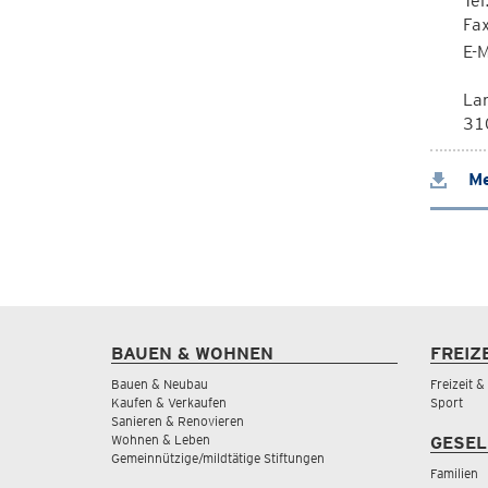
Tel
Fa
E-M
La
310
Me
BAUEN & WOHNEN
FREIZ
Bauen & Neubau
Freizeit 
Kaufen & Verkaufen
Sport
Sanieren & Renovieren
Wohnen & Leben
GESEL
Gemeinnützige/mildtätige Stiftungen
Familien