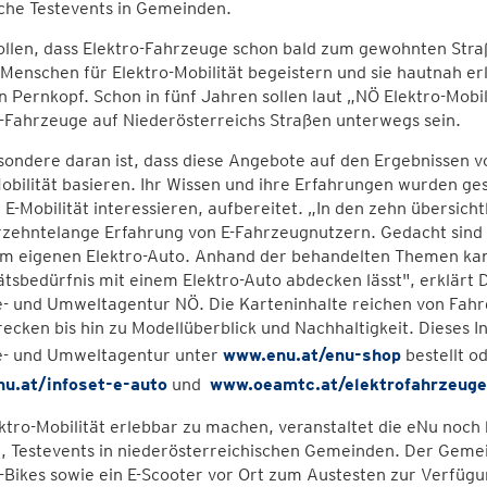
che Testevents in Gemeinden.
ollen, dass Elektro-Fahrzeuge schon bald zum gewohnten Stra
 Menschen für Elektro-Mobilität begeistern und sie hautnah e
 Pernkopf. Schon in fünf Jahren sollen laut „NÖ Elektro-Mobi
-Fahrzeuge auf Niederösterreichs Straßen unterwegs sein.
ondere daran ist, dass diese Angebote auf den Ergebnissen v
obilität basieren. Ihr Wissen und ihre Erfahrungen wurden g
r E-Mobilität interessieren, aufbereitet. „In den zehn übersich
rzehntelange Erfahrung von E-Fahrzeugnutzern. Gedacht sind s
m eigenen Elektro-Auto. Anhand der behandelten Themen kann 
ätsbedürfnis mit einem Elektro-Auto abdecken lässt", erklärt 
- und Umweltagentur NÖ. Die Karteninhalte reichen von Fahrg
ecken bis hin zu Modellüberblick und Nachhaltigkeit. Dieses I
e- und Umweltagentur unter
www.enu.at/enu-shop
bestellt od
u.at/infoset-e-auto
und
www.oeamtc.at/elektrofahrzeuge
tro-Mobilität erlebbar zu machen, veranstaltet die eNu noch
 Testevents in niederösterreichischen Gemeinden. Der Gemei
-Bikes sowie ein E-Scooter vor Ort zum Austesten zur Verfügun