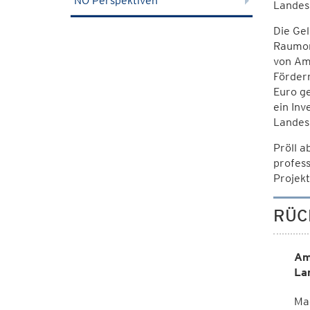
NÖ Perspektiven
Landes
Die Ge
Raumor
von Am
Förder
Euro ge
ein Inv
Landes
Pröll a
profess
Projekt
RÜC
Am
La
Mag