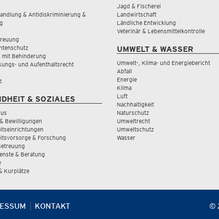
Jagd & Fischerei
andlung & Antidiskriminierung &
Landwirtschaft
g
Ländliche Entwicklung
Veterinär & Lebensmittelkontrolle
treuung
tenschutz
UMWELT & WASSER
 mit Behinderung
Umwelt-, Klima- und Energiebericht
sungs- und Aufenthaltsrecht
Abfall
Energie
z
Klima
Luft
DHEIT & SOZIALES
Nachhaltigkeit
rus
Naturschutz
& Bewilligungen
Umweltrecht
tseinrichtungen
Umweltschutz
itsvorsorge & Forschung
Wasser
Betreuung
ienste & Beratung
e
 & Kurplätze
RESSUM
KONTAKT
© 