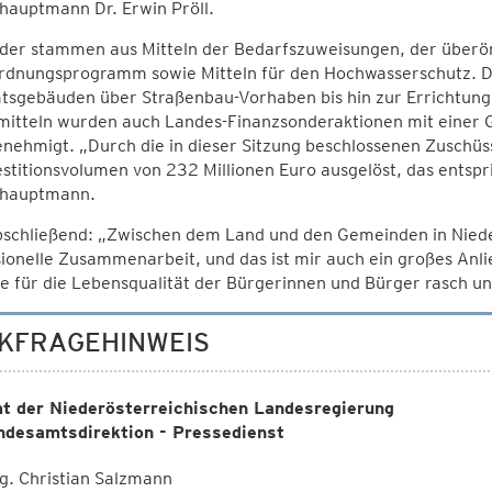
hauptmann Dr. Erwin Pröll.
lder stammen aus Mitteln der Bedarfszuweisungen, der überö
dnungsprogramm sowie Mitteln für den Hochwasserschutz. Die
tsgebäuden über Straßenbau-Vorhaben bis hin zur Errichtun
mitteln wurden auch Landes-Finanzsonderaktionen mit einer
nehmigt. „Durch die in dieser Sitzung beschlossenen Zuschüs
estitionsvolumen von 232 Millionen Euro ausgelöst, das entspr
hauptmann.
bschließend: „Zwischen dem Land und den Gemeinden in Nieder
ionelle Zusammenarbeit, und das ist mir auch ein großes An
e für die Lebensqualität der Bürgerinnen und Bürger rasch un
KFRAGEHINWEIS
t der Niederösterreichischen Landesregierung
ndesamtsdirektion - Pressedienst
. Christian Salzmann