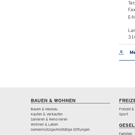
Tel
Fa
E-M
La
310
Me
BAUEN & WOHNEN
FREIZ
Bauen & Neubau
Freizeit 
Kaufen & Verkaufen
Sport
Sanieren & Renovieren
Wohnen & Leben
GESEL
Gemeinnützige/mildtätige Stiftungen
Familien