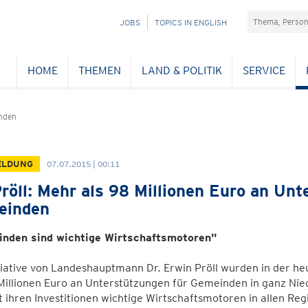
Suchefeld
NAVIGATION
JOBS
TOPICS IN ENGLISH
ÜBERSPRINGEN
HOME
THEMEN
LAND & POLITIK
SERVICE
nden
ELDUNG
07.07.2015 | 00:11
röll: Mehr als 98 Millionen Euro an Un
einden
nden sind wichtige Wirtschaftsmotoren"
tiative von Landeshauptmann Dr. Erwin Pröll wurden in der h
Millionen Euro an Unterstützungen für Gemeinden in ganz Ni
t ihren Investitionen wichtige Wirtschaftsmotoren in allen Re