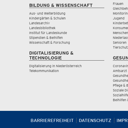
Frauen
BILDUNG & WISSENSCHAFT
Gleichbeh
Aus- und Weiterbildung
Monitorin
Kindergärten & Schulen
Jugend
Landesarchiv
Kinderbe
Landesbibliothek
Konsumen
Institut für Landeskunde
Menschen
Stipendien & Beihilfen
Niederlas
Wissenschaft & Forschung
Senioren
Tierschut
DIGITALISIERUNG &
TECHNOLOGIE
GESUN
Digitalisierung in Niederösterreich
Coronavi
Telekommunikation
Amtsarzt 
Gesundhei
Gesundhe
Pflege & 
Soziale D
Sozialhilf
Beihilfen
BARRIEREFREIHEIT
DATENSCHUTZ
IMP