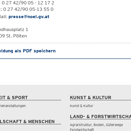
: 0 27 42/90 05 - 12 17 2
x: 0 27 42/90 05-13 55 0
ail:
presse@noel.gv.at
ndhausplatz 1
9 St. Pölten
ldung als PDF speichern
EIT & SPORT
KUNST & KULTUR
& Veranstaltungen
Kunst & Kultur
LAND- & FORSTWIRTSCH
LSCHAFT & MENSCHEN
Agrarstruktur, Boden, Güterwege
Forstwirtschaft