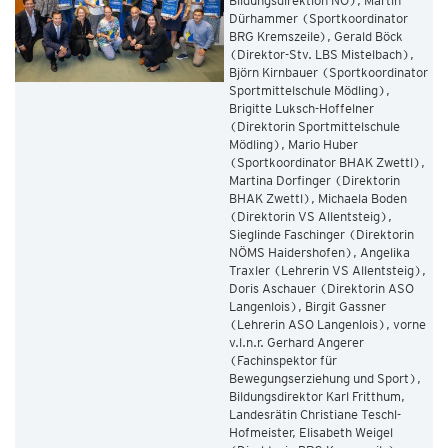
Bildungsdirektion NÖ), Martin
Dürhammer (Sportkoordinator
BRG Kremszeile), Gerald Böck
(Direktor-Stv. LBS Mistelbach),
Björn Kirnbauer (Sportkoordinator
Sportmittelschule Mödling),
Brigitte Luksch-Hoffelner
(Direktorin Sportmittelschule
Mödling), Mario Huber
(Sportkoordinator BHAK Zwettl),
Martina Dorfinger (Direktorin
BHAK Zwettl), Michaela Boden
(Direktorin VS Allentsteig),
Sieglinde Faschinger (Direktorin
NÖMS Haidershofen), Angelika
Traxler (Lehrerin VS Allentsteig),
Doris Aschauer (Direktorin ASO
Langenlois), Birgit Gassner
(Lehrerin ASO Langenlois), vorne
v.l.n.r. Gerhard Angerer
(Fachinspektor für
Bewegungserziehung und Sport),
Bildungsdirektor Karl Fritthum,
Landesrätin Christiane Teschl-
Hofmeister, Elisabeth Weigel