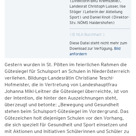
(Direktorin BRG Kremszeile),
Landesrat Christoph Luisser, Ilse
Stöger (Leiterin der Abteilung
Sport) und Daniel Knoll (Direktor-
Stv. NÖMS Haidershofen)
© NLK Burchhart
Diese Datei steht nicht mehr zum
Download zur Verfügung.
Bild
anfordern
Gestern wurden in St. Pölten im feierlichen Rahmen die
Gütesiegel für Schulsport an Schulen in Niederösterreich
verliehen. Bildungs-Landesrätin Christiane Teschl-
Hofmeister, die in Vertretung von Landeshauptfrau
Johanna Mikl-Leitner die Gütesiegel überreichte, ist von
der Intention, die hinter den Auszeichnungen steht,
überzeugt und betonte: „Bewegung und Gesundheit
stehen beim Schulsport-Gütesiegel im Vordergrund. Das
Gütezeichen holt diejenigen Schulen vor den Vorhang,
die sich speziell für Gesundheit und Sport einsetzen und
mit Aktionen und Initiativen Schülerinnen und Schüler zu