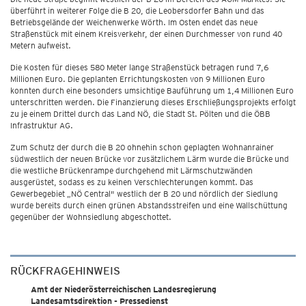
überführt in weiterer Folge die B 20, die Leobersdorfer Bahn und das
Betriebsgelände der Weichenwerke Wörth. Im Osten endet das neue
Straßenstück mit einem Kreisverkehr, der einen Durchmesser von rund 40
Metern aufweist.
Die Kosten für dieses 580 Meter lange Straßenstück betragen rund 7,6
Millionen Euro. Die geplanten Errichtungskosten von 9 Millionen Euro
konnten durch eine besonders umsichtige Bauführung um 1,4 Millionen Euro
unterschritten werden. Die Finanzierung dieses Erschließungsprojekts erfolgt
zu je einem Drittel durch das Land NÖ, die Stadt St. Pölten und die ÖBB
Infrastruktur AG.
Zum Schutz der durch die B 20 ohnehin schon geplagten Wohnanrainer
südwestlich der neuen Brücke vor zusätzlichem Lärm wurde die Brücke und
die westliche Brückenrampe durchgehend mit Lärmschutzwänden
ausgerüstet, sodass es zu keinen Verschlechterungen kommt. Das
Gewerbegebiet „NÖ Central" westlich der B 20 und nördlich der Siedlung
wurde bereits durch einen grünen Abstandsstreifen und eine Wallschüttung
gegenüber der Wohnsiedlung abgeschottet.
RÜCKFRAGEHINWEIS
Amt der Niederösterreichischen Landesregierung
Landesamtsdirektion - Pressedienst