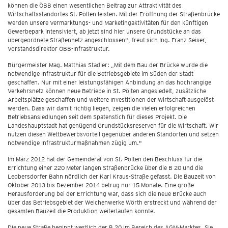
können die ÖBB einen wesentlichen Beitrag zur Attraktivität des
Wirtschaftsstandortes St. Pölten leisten. Mit der Eröffnung der Straßenbrücke
werden unsere Vermarktungs- und Marketingaktivitäten für den künftigen
Gewerbepark intensiviert, ab jetzt sind hier unsere Grundstücke an das
übergeordnete Straßennetz angeschlossen", freut sich Ing. Franz Seiser,
Vorstandsdirektor ÖBB-Infrastruktur.
Bürgermeister Mag. Matthias Stadler: „Mit dem Bau der Brücke wurde die
notwendige Infrastruktur für die Betriebsgebiete im Süden der Stadt
geschaffen. Nur mit einer leistungsfähigen Anbindung an das hochrangige
Verkehrsnetz können neue Betriebe in St. Pölten angesiedelt, zusätzliche
Arbeitsplätze geschaffen und weitere Investitionen der Wirtschaft ausgelöst
werden. Dass wir damit richtig liegen, zeigen die vielen erfolgreichen
Betriebsansiedlungen seit dem Spatenstich für dieses Projekt. Die
Landeshauptstadt hat genügend Grundstücksreserven für die Wirtschaft. Wir
nutzen diesen Wettbewerbsvorteil gegenüber anderen Standorten und setzen
notwendige Infrastrukturmaßnahmen zügig um."
Im März 2012 hat der Gemeinderat von St. Pölten den Beschluss für die
Errichtung einer 220 Meter langen Straßenbrücke über die B 20 und die
Leobersdorfer Bahn nördlich der Karl Kraus-Straße gefasst. Die Bauzeit von
Oktober 2013 bis Dezember 2014 betrug nur 15 Monate. Eine große
Herausforderung bei der Errichtung war, dass sich die neue Brücke auch
über das Betriebsgebiet der Weichenwerke Wörth erstreckt und während der
gesamten Bauzeit die Produktion weiterlaufen konnte.
Die neue Straße beginnt westlich der B 20 im Bereich des AGM-Marktes. Sie