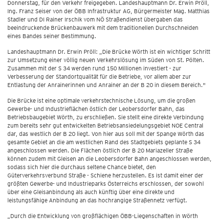
Donnerstag, für den Verkehr freigegeben. Landeshauptmann Dr. Erwin Pröll,
Ing. Franz Seiser von der ÖBB Infrastruktur AG, Bürgermeister Mag. Matthias
Stadler und DI Rainer Irschik vom NÖ Straßendienst übergaben das
beeindruckende Brückenbauwerk mit dem traditionellen Durchschneiden
eines Bandes seiner Bestimmung.
Landeshauptmann Dr. Erwin Pröll: „Die Brücke Wörth ist ein wichtiger Schritt
zur Umsetzung einer völlig neuen Verkehrslösung im Süden von St. Pölten.
Zusammen mit der S 34 werden rund 150 Millionen investiert - zur
Verbesserung der Standortqualität für die Betriebe, vor allem aber zur
Entlastung der Anrainerinnen und Anrainer an der B 20 in diesem Bereich."
Die Brücke ist eine optimale verkehrstechnische Lösung, um die großen
Gewerbe- und Industrieflächen östlich der Leobersdorfer Bahn, das
Betriebsbaugebiet Wörth, zu erschließen. Sie stellt eine direkte Verbindung
zum bereits sehr gut entwickelten Betriebsansiedelungsgebiet NOE Central
dar, das westlich der B 20 liegt. Von hier aus soll mit der Spange Wörth das
gesamte Gebiet an die am westlichen Rand des Stadtgebiets geplante S 34
angeschlossen werden. Die Flächen östlich der B 20 Mariazeller Straße
können zudem mit Gleisen an die Leobersdorfer Bahn angeschlossen werden,
sodass sich hier die durchaus seltene Chance bietet, den
Güterverkehrsverbund Straße - Schiene herzustellen. Es ist damit einer der
größten Gewerbe- und Industrieparks Österreichs erschlossen, der sowohl
über eine Gleisanbindung als auch künftig über eine direkte und
leistungsfähige Anbindung an das hochrangige Straßennetz verfügt.
„Durch die Entwicklung von großflächigen ÖBB-Liegenschaften in Wörth