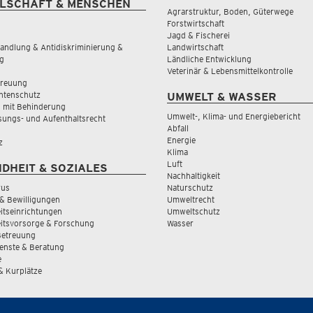
LSCHAFT & MENSCHEN
Agrarstruktur, Boden, Güterwege
Forstwirtschaft
Jagd & Fischerei
andlung & Antidiskriminierung &
Landwirtschaft
g
Ländliche Entwicklung
Veterinär & Lebensmittelkontrolle
treuung
tenschutz
UMWELT & WASSER
 mit Behinderung
Umwelt-, Klima- und Energiebericht
sungs- und Aufenthaltsrecht
Abfall
Energie
z
Klima
Luft
DHEIT & SOZIALES
Nachhaltigkeit
rus
Naturschutz
& Bewilligungen
Umweltrecht
tseinrichtungen
Umweltschutz
itsvorsorge & Forschung
Wasser
Betreuung
ienste & Beratung
e
 & Kurplätze