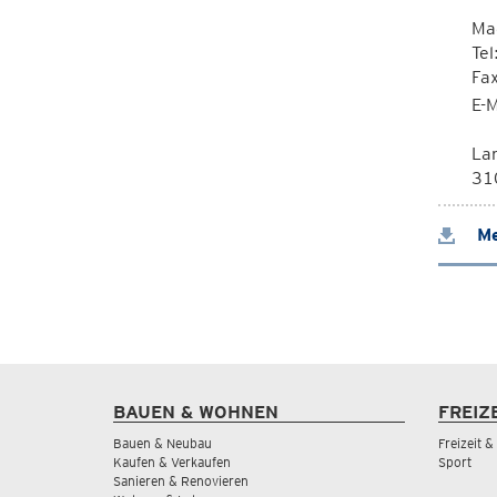
Mag
Tel
Fa
E-M
La
310
Me
BAUEN & WOHNEN
FREIZ
Bauen & Neubau
Freizeit 
Kaufen & Verkaufen
Sport
Sanieren & Renovieren