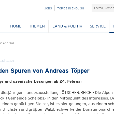
Suchefeld
NAVIGATION
JOBS
TOPICS IN ENGLISH
ÜBERSPRINGEN
HOME
THEMEN
LAND & POLITIK
SERVICE
r Andreas
15 | 11:25
den Spuren von Andreas Töpper
ge und szenische Lesungen ab 24. Februar
 diesjährigen Landesausstellung „ÖTSCHER:REICH - Die Alpen 
ck (Gemeinde Scheibbs) in den Mittelpunkt des Interesses. 
einem gebürtigen Steirer, ist es hier gelungen, aus einem s
hrittlichsten und größten Walzblechwerke der Donaumonarchie