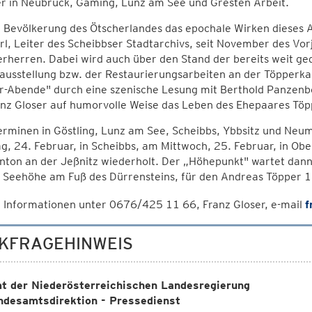
er in Neubruck, Gaming, Lunz am See und Gresten Arbeit.
Bevölkerung des Ötscherlandes das epochale Wirken dieses A
l, Leiter des Scheibbser Stadtarchivs, seit November des Vor
herren. Dabei wird auch über den Stand der bereits weit ge
ausstellung bzw. der Restaurierungsarbeiten an der Töpperka
r-Abende" durch eine szenische Lesung mit Berthold Panzenbö
nz Gloser auf humorvolle Weise das Leben des Ehepaares Töpp
erminen in Göstling, Lunz am See, Scheibbs, Ybbsitz und Ne
g, 24. Februar, in Scheibbs, am Mittwoch, 25. Februar, in O
Anton an der Jeßnitz wiederholt. Der „Höhepunkt" wartet dann
 Seehöhe am Fuß des Dürrensteins, für den Andreas Töpper 1
 Informationen unter 0676/425 11 66, Franz Gloser, e-mail
f
KFRAGEHINWEIS
t der Niederösterreichischen Landesregierung
ndesamtsdirektion - Pressedienst