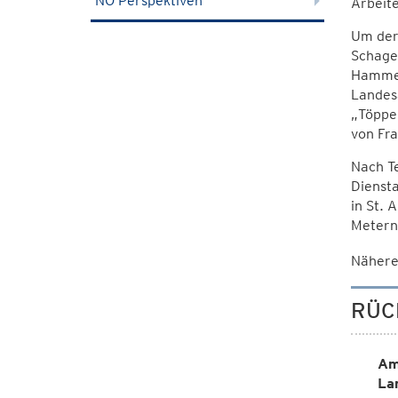
NÖ Perspektiven
Arbeit
Um der 
Schager
Hammer
Landes
„Töppe
von Fra
Nach T
Diensta
in St. 
Metern
Nähere
RÜC
Am
La