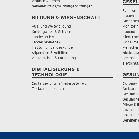
Wohnen & Leben
GESEL
Gemeinnützige/mildtätige Stiftungen
Familien
Frauen
BILDUNG & WISSENSCHAFT
Gleichbeh
Aus- und Weiterbildung
Monitorin
Kindergärten & Schulen
Jugend
Landesarchiv
Kinderbe
Landesbibliothek
Konsumen
Institut für Landeskunde
Menschen
Stipendien & Beihilfen
Niederlas
Wissenschaft & Forschung
Senioren
Tierschut
DIGITALISIERUNG &
TECHNOLOGIE
GESUN
Digitalisierung in Niederösterreich
Coronavi
Telekommunikation
Amtsarzt 
Gesundhei
Gesundhe
Pflege & 
Soziale D
Sozialhilf
Beihilfen