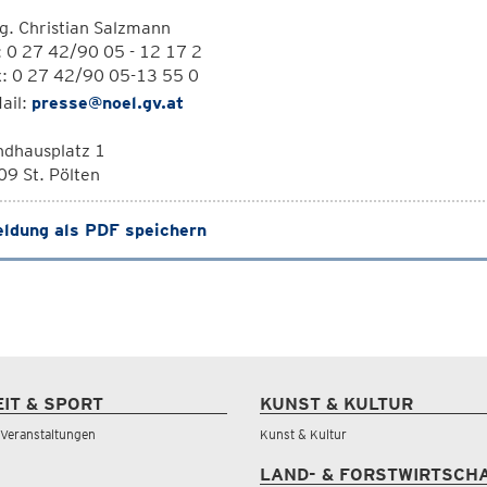
. Christian Salzmann
: 0 27 42/90 05 - 12 17 2
x: 0 27 42/90 05-13 55 0
ail:
presse@noel.gv.at
ndhausplatz 1
9 St. Pölten
ldung als PDF speichern
EIT & SPORT
KUNST & KULTUR
& Veranstaltungen
Kunst & Kultur
LAND- & FORSTWIRTSCH