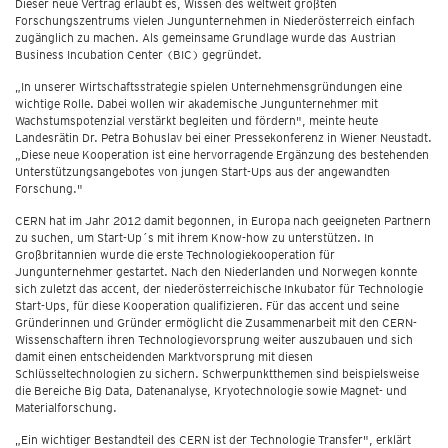
Dieser neue Vertrag erlaubt es, Wissen des weltweit größten
Forschungszentrums vielen Jungunternehmen in Niederösterreich einfach
zugänglich zu machen. Als gemeinsame Grundlage wurde das Austrian
Business Incubation Center (BIC) gegründet.
„In unserer Wirtschaftsstrategie spielen Unternehmensgründungen eine
wichtige Rolle. Dabei wollen wir akademische Jungunternehmer mit
Wachstumspotenzial verstärkt begleiten und fördern", meinte heute
Landesrätin Dr. Petra Bohuslav bei einer Pressekonferenz in Wiener Neustadt.
„Diese neue Kooperation ist eine hervorragende Ergänzung des bestehenden
Unterstützungsangebotes von jungen Start-Ups aus der angewandten
Forschung."
CERN hat im Jahr 2012 damit begonnen, in Europa nach geeigneten Partnern
zu suchen, um Start-Up´s mit ihrem Know-how zu unterstützen. In
Großbritannien wurde die erste Technologiekooperation für
Jungunternehmer gestartet. Nach den Niederlanden und Norwegen konnte
sich zuletzt das accent, der niederösterreichische Inkubator für Technologie
Start-Ups, für diese Kooperation qualifizieren. Für das accent und seine
Gründerinnen und Gründer ermöglicht die Zusammenarbeit mit den CERN-
Wissenschaftern ihren Technologievorsprung weiter auszubauen und sich
damit einen entscheidenden Marktvorsprung mit diesen
Schlüsseltechnologien zu sichern. Schwerpunktthemen sind beispielsweise
die Bereiche Big Data, Datenanalyse, Kryotechnologie sowie Magnet- und
Materialforschung.
„Ein wichtiger Bestandteil des CERN ist der Technologie Transfer", erklärt