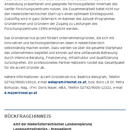
Anwendung präsentieren und geeignete Technologiefelder innerhalb des
Genfer Forschungszentrums nutzen. Die Zusammenarbeit bietet nicht nur
den niederösterreichischen Start-Up‘s einen optimalen Einstiegspunkt.
Zukünftig wird in ganz Österreich im Rahmen des AplusB-Programmes
Gründerinnen und Gründern der Zugang zu Leistungen des
Forschungszentrums CERN ermöglicht werden.
Das Gründerservice accent fördert Unternehmensgründer, die sich mit
innovativen und technologieintensiven Ideen in Niederösterreich
selbstständig machen wollen. Dazu werden sie über die gesamte Startphase
des Unternehmens begleitet und können auf eine umfassende Betreuung
durch intensive Beratung, Finanzierung, Infrastruktur und Qualifizierung
zurückgreifen. Ein professionelles Partner-Netzwerk rundet das Gesamtpaket
für die accent Gründer ab.
Nähere Informationen: accent Gründerservice, Beatrice Weisgram, Telefon
02742/9000/19310, e-mail
weisgram@tecnet.co.at
, bzw. Büro LR Dr. Petra
Bohuslav, Mag. (FH) Doris Mayer, MBA, Telefon 02742/9005-12322, e-mail
d.mayer@noel.gv.at
RÜCKFRAGEHINWEIS
Amt der Niederösterreichischen Landesregierung
Landesamtsdirektion - Pressedienst