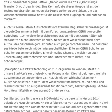
CERN-Finanzchef Sigurd Lettow. „Daher wurde die CERN ‚Knowledge
Transfer Group‘ gegründet. Eine Kernaufgabe dieser Gruppe ist es, den
Technologietransfer zu neuen Start-Up‘s weiter zu verstärken, um das
wissenschaftliche Know-how für die Gesellschaft zugänglich und nutzbar zu
machen".
Auch für MedAustron Aufsichtsratsvorsitzenden Mag. Klaus Schneeberger ist
die gute Zusammenarbeit mit dem Forschungszentrum CERN von großer
Bedeutung. „Ohne die erfolgreiche Kooperation mit dem CERN hätten wir
MedAustron nicht umsetzen können. Neben dem Wissensaustauch beim
Aufbau des Beschleunigers, konnten auch junge Forscherinnen und Forscher
aus Niederösterreich mit der wissenschaftlichen Elite am CERN Schulter an
Schulter zusammenarbeiten. Eine einmalige Chance, die sich nun auch
unseren Jungunternehmerinnen und -unternehmern bietet, " so
Schneeberger.
„Die Option auf CERN-Technologien zurückgreifen zu können, stellt für
unsere Start-Up‘s ein unglaubliches Potenzial dar. Dies ist gelungen, weil die
Zusammenarbeit neben dem CERN auch mit der Wirtschaftskammer-
Außenhandelsstelle in Bern, dem Wissenschaftsministerium und dem Land
Niederösterreich so ausgezeichnet funktioniert hat", bekräftigte Mag. Michael
Moll, Geschäftsführer des accent Gründerservice.
Der Startschuss für das erste BIC-Projekt wurde bereits im Herbst 2014
gelegt: Die Neuschnee GmbH - ein erfolgreiches von accent begleitetes Projekt
zur Herstellung von Kunstschnee mit der Qualität und den Eigenschaften von
natürlichem Schnee - konnte bereits bei einem Besuch im CERN ihre