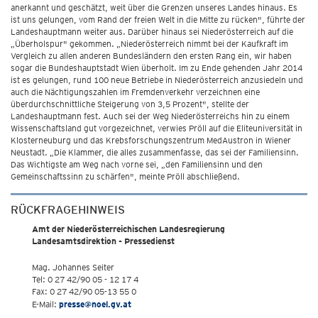
anerkannt und geschätzt, weit über die Grenzen unseres Landes hinaus. Es
ist uns gelungen, vom Rand der freien Welt in die Mitte zu rücken", führte der
Landeshauptmann weiter aus. Darüber hinaus sei Niederösterreich auf die
„Überholspur" gekommen. „Niederösterreich nimmt bei der Kaufkraft im
Vergleich zu allen anderen Bundesländern den ersten Rang ein, wir haben
sogar die Bundeshauptstadt Wien überholt. Im zu Ende gehenden Jahr 2014
ist es gelungen, rund 100 neue Betriebe in Niederösterreich anzusiedeln und
auch die Nächtigungszahlen im Fremdenverkehr verzeichnen eine
überdurchschnittliche Steigerung von 3,5 Prozent", stellte der
Landeshauptmann fest. Auch sei der Weg Niederösterreichs hin zu einem
Wissenschaftsland gut vorgezeichnet, verwies Pröll auf die Eliteuniversität in
Klosterneuburg und das Krebsforschungszentrum MedAustron in Wiener
Neustadt. „Die Klammer, die alles zusammenfasse, das sei der Familiensinn.
Das Wichtigste am Weg nach vorne sei, „den Familiensinn und den
Gemeinschaftssinn zu schärfen", meinte Pröll abschließend.
RÜCKFRAGEHINWEIS
Amt der Niederösterreichischen Landesregierung
Landesamtsdirektion - Pressedienst
Mag. Johannes Seiter
Tel: 0 27 42/90 05 - 12 17 4
Fax: 0 27 42/90 05-13 55 0
E-Mail:
presse@noel.gv.at