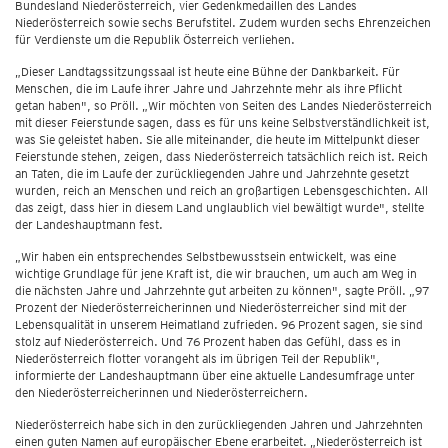
Bundesland Niederösterreich, vier Gedenkmedaillen des Landes
Niederösterreich sowie sechs Berufstitel. Zudem wurden sechs Ehrenzeichen
für Verdienste um die Republik Österreich verliehen.
„Dieser Landtagssitzungssaal ist heute eine Bühne der Dankbarkeit. Für
Menschen, die im Laufe ihrer Jahre und Jahrzehnte mehr als ihre Pflicht
getan haben", so Pröll. „Wir möchten von Seiten des Landes Niederösterreich
mit dieser Feierstunde sagen, dass es für uns keine Selbstverständlichkeit ist,
was Sie geleistet haben. Sie alle miteinander, die heute im Mittelpunkt dieser
Feierstunde stehen, zeigen, dass Niederösterreich tatsächlich reich ist. Reich
an Taten, die im Laufe der zurückliegenden Jahre und Jahrzehnte gesetzt
wurden, reich an Menschen und reich an großartigen Lebensgeschichten. All
das zeigt, dass hier in diesem Land unglaublich viel bewältigt wurde", stellte
der Landeshauptmann fest.
„Wir haben ein entsprechendes Selbstbewusstsein entwickelt, was eine
wichtige Grundlage für jene Kraft ist, die wir brauchen, um auch am Weg in
die nächsten Jahre und Jahrzehnte gut arbeiten zu können", sagte Pröll. „97
Prozent der Niederösterreicherinnen und Niederösterreicher sind mit der
Lebensqualität in unserem Heimatland zufrieden. 96 Prozent sagen, sie sind
stolz auf Niederösterreich. Und 76 Prozent haben das Gefühl, dass es in
Niederösterreich flotter vorangeht als im übrigen Teil der Republik",
informierte der Landeshauptmann über eine aktuelle Landesumfrage unter
den Niederösterreicherinnen und Niederösterreichern.
Niederösterreich habe sich in den zurückliegenden Jahren und Jahrzehnten
einen guten Namen auf europäischer Ebene erarbeitet. „Niederösterreich ist