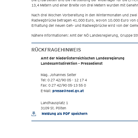
13,4 Metern und einer Breite von drei Metern wurden mit Geneh
Nach drei Wochen Vorbereitung in den Wintermonaten und zwei
Radwegbrücke betragen 41.000 Euro, wovon 10.000 Euro von d
Erhaltung der neuen Geh- und Radwegbrücke wird von der Ge
Nähere Informationen: Amt der NÖ Landesregierung, Gruppe Str
RÜCKFRAGEHINWEIS
Amt der Niederösterreichischen Landesregierung
Landesamtsdirektion - Pressedienst
Mag. Johannes Seiter
Tel: 0 27 42/90 05 - 12 17 4
Fax: 0 27 42/90 05-13 55 0
E-Mail:
presse@noel.gv.at
Landhausplatz 1
3109 St. Pölten
Meldung als PDF speichern