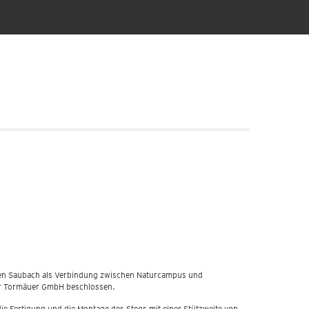
 den Saubach als Verbindung zwischen Naturcampus und
er Tormäuer GmbH beschlossen.
die Fertigung und die Montage des Stegs mit einer Stützweite von