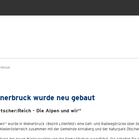
rbruck
nerbruck wurde neu gebaut
scher:Reich - Die Alpen und wir‘‘
 wir‘‘ wurde in Wienerbruck (Bezirk Lilienfeld) eine Geh- und Radwegbrücke über
nd Niederösterreich zusammen mit der Gemeinde Annaberg und der Naturpark Ötsch
chtung der neuen Bücke wurden von der Firma Strabag ausgeführt. Die Arbeiten für 