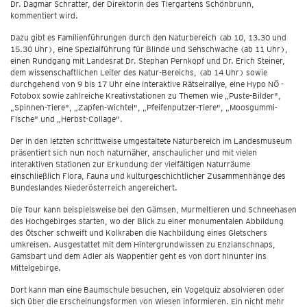
Dr. Dagmar Schratter, der Direktorin des Tiergartens Schönbrunn,
kommentiert wird.
Dazu gibt es Familienführungen durch den Naturbereich (ab 10, 13.30 und
15.30 Uhr), eine Spezialführung für Blinde und Sehschwache (ab 11 Uhr),
einen Rundgang mit Landesrat Dr. Stephan Pernkopf und Dr. Erich Steiner,
dem wissenschaftlichen Leiter des Natur-Bereichs, (ab 14 Uhr) sowie
durchgehend von 9 bis 17 Uhr eine interaktive Rätselrallye, eine Hypo NÖ -
Fotobox sowie zahlreiche Kreativstationen zu Themen wie „Puste-Bilder",
„Spinnen-Tiere", „Zapfen-Wichtel", „Pfeifenputzer-Tiere", „Moosgummi-
Fische" und „Herbst-Collage".
Der in den letzten schrittweise umgestaltete Naturbereich im Landesmuseum
präsentiert sich nun noch naturnäher, anschaulicher und mit vielen
interaktiven Stationen zur Erkundung der vielfältigen Naturräume
einschließlich Flora, Fauna und kulturgeschichtlicher Zusammenhänge des
Bundeslandes Niederösterreich angereichert.
Die Tour kann beispielsweise bei den Gämsen, Murmeltieren und Schneehasen
des Hochgebirges starten, wo der Blick zu einer monumentalen Abbildung
des Ötscher schweift und Kolkraben die Nachbildung eines Gletschers
umkreisen. Ausgestattet mit dem Hintergrundwissen zu Enzianschnaps,
Gamsbart und dem Adler als Wappentier geht es von dort hinunter ins
Mittelgebirge.
Dort kann man eine Baumschule besuchen, ein Vogelquiz absolvieren oder
sich über die Erscheinungsformen von Wiesen informieren. Ein nicht mehr