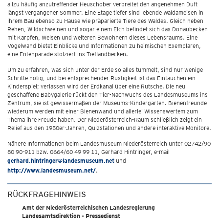
allzu häufig anzutreffender Heuschober verbreitet den angenehmen Duft
längst vergangener Sommer. Eine Etage tiefer sind lebende Waldameisen in
ihrem Bau ebenso zu Hause wie präparierte Tiere des Waldes. Gleich neben
Rehen, Wildschweinen und sogar einem Elch befindet sich das Donaubecken
mit Karpfen, Welsen und weiteren Bewohnern dieses Lebensraums. Eine
Vogelwand bietet Einblicke und Informationen zu heimischen Exemplaren,
eine Entenparade stolziert ins Tieflandbecken.
Um zu erfahren, was sich unter der Erde so alles tummelt, sind nur wenige
Schritte nötig, und bei entsprechender Rüstigkeit ist das Eintauchen ein
Kinderspiel; verlassen wird der Erdkanal über eine Rutsche. Die neu
geschaffene Babygalerie rückt den Tier-Nachwuchs des Landesmuseums ins
Zentrum, sie ist gewissermaßen der Museums-Kindergarten. Bienenfreunde
wiederum werden mit einer Bienenwand und allerlei Wissenswertem zum
Thema ihre Freude haben. Der Niederösterreich-Raum schließlich zeigt ein
Relief aus den 1950er-Jahren, Quizstationen und andere interaktive Monitore.
Nähere Informationen beim Landesmuseum Niederösterreich unter 02742/90
80 90-911 bzw. 0664/60 49 99 11, Gerhard Hintringer, e-mail
gerhard.hintringer@landesmuseum.net
und
http://www.landesmuseum.net/
.
RÜCKFRAGEHINWEIS
Amt der Niederösterreichischen Landesregierung
Landesamtsdirektion - Pressedienst