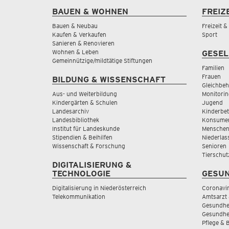
BAUEN & WOHNEN
FREIZ
Bauen & Neubau
Freizeit 
Kaufen & Verkaufen
Sport
Sanieren & Renovieren
Wohnen & Leben
GESEL
Gemeinnützige/mildtätige Stiftungen
Familien
Frauen
BILDUNG & WISSENSCHAFT
Gleichbeh
Aus- und Weiterbildung
Monitorin
Kindergärten & Schulen
Jugend
Landesarchiv
Kinderbe
Landesbibliothek
Konsumen
Institut für Landeskunde
Menschen
Stipendien & Beihilfen
Niederlas
Wissenschaft & Forschung
Senioren
Tierschut
DIGITALISIERUNG &
TECHNOLOGIE
GESUN
Digitalisierung in Niederösterreich
Coronavi
Telekommunikation
Amtsarzt 
Gesundhei
Gesundhe
Pflege & 