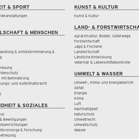
EIT & SPORT
KUNST & KULTUR
& Veranstaltungen
Kunst & Kultur
LAND- & FORSTWIRTSCH
LSCHAFT & MENSCHEN
Agrarstruktur, Boden, Güterwege
Forstwirtschaft
Jagd & Fischerei
andlung & Antidiskriminierung &
Landwirtschaft
g
Ländliche Entwicklung
Veterinär & Lebensmittelkontrolle
treuung
tenschutz
UMWELT & WASSER
 mit Behinderung
Umwelt-, Klima- und Energiebericht
sungs- und Aufenthaltsrecht
Abfall
Energie
z
Klima
Luft
DHEIT & SOZIALES
Nachhaltigkeit
rus
Naturschutz
& Bewilligungen
Umweltrecht
tseinrichtungen
Umweltschutz
itsvorsorge & Forschung
Wasser
Betreuung