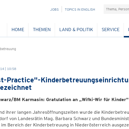
Suchefeld
NAVIGATION
JOBS
TOPICS IN ENGLISH
ÜBERSPRINGEN
HOME
THEMEN
LAND & POLITIK
SERVICE
betreuung
14 | 10:58
t-Practice"-Kinderbetreuungseinrichtun
ezeichnet
warz/BM Karmasin: Gratulation an „Wifki-Wir für Kinder"
d ihrer langen Jahresöffnungszeiten wurde die Kinderbetreuu
orf von Landesrätin Mag. Barbara Schwarz und Bundesminister
 im Bereich der Kinderbetreuung in Niederösterreich ausgezeic