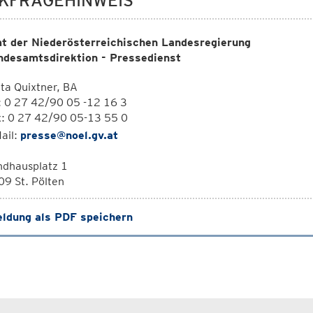
KFRAGEHINWEIS
t der Niederösterreichischen Landesregierung
ndesamtsdirektion - Pressedienst
ta Quixtner, BA
: 0 27 42/90 05 -12 16 3
x: 0 27 42/90 05-13 55 0
ail:
presse@noel.gv.at
ndhausplatz 1
9 St. Pölten
ldung als PDF speichern