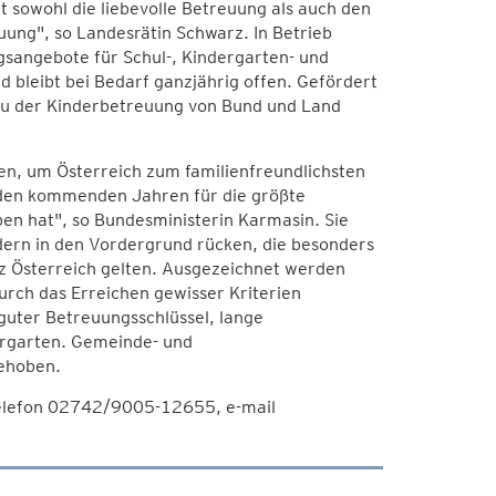
t sowohl die liebevolle Betreuung als auch den
uung", so Landesrätin Schwarz. In Betrieb
sangebote für Schul-, Kindergarten- und
d bleibt bei Bedarf ganzjährig offen. Gefördert
u der Kinderbetreuung von Bund und Land
n, um Österreich zum familienfreundlichsten
n den kommenden Jahren für die größte
en hat", so Bundesministerin Karmasin. Sie
dern in den Vordergrund rücken, die besonders
anz Österreich gelten. Ausgezeichnet werden
rch das Erreichen gewisser Kriterien
 guter Betreuungsschlüssel, lange
ergarten. Gemeinde- und
ehoben.
Telefon 02742/9005-12655, e-mail