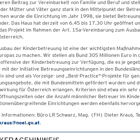
ren Beitrag zur Vereinbarkeit von Familie und Beruf und stell
der Mütter und Väter ganz stark in den Mittelpunkt der Betre
en wurde die Einrichtung im Jahr 1998, sie bietet Betreuung
nder. Das Haus hat derzeit von 6.45 bis 17.30 Uhr geöffnet un
das Projekt im Rahmen der Art. 15a-Vereinbarung zum Ausba
sterreich.
usbau der Kinderbetreuung ist eine der wichtigsten Maßnahme
ropas zu machen. Wir stellen als Bund 305 Millionen Euro i
ffensive der Kinderbetreuung zur Verfügung, die es je gegeb
mit der Initiative Betreuungseinrichtungen in den Bundeslän
iv sind und als Vorzeige- und „Best-Practice"-Projekte für g
ungsangebote, die mit Bundesmitteln gefördert wurden und du
wirkung für Österreich erlangen. Kriterien sind etwa ein sehr
öffnungszeiten oder die Anzahl männlicher Betreuer im Kind
tionenübergreifende Einrichtungen werden ebenfalls hervorg
 Informationen: Büro LR Schwarz, Mag. (FH) Dieter Kraus, 
.kraus@noel.gv.at
.