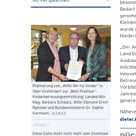
NÖ Perspektiven
besonde
Bedarf 
genomm
Kleinki
wurde 
Niederö
„Der A
Land Eu
Ausbauo
möchte 
innovat
Betreu
Prämierung von „Wifki-Wir für Kinder“ in
Vorbild
Ober-Grafendorf zur „Best Practice“-
Jahres
Kinderbetreuungseinrichtung: Landesrätin
genera
Mag. Barbara Schwarz, Wifki-Obmann Erich
Rammel und Bundesministerin Dr. Sophie
Nähere
Karmasin. (v.l.n.r.)
dieter
© NLK
Diese Datei steht nicht mehr zum Download