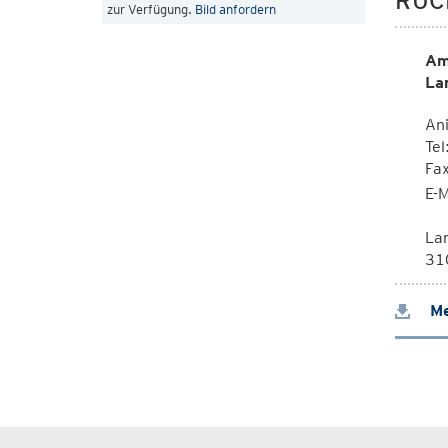
RÜC
zur Verfügung.
Bild anfordern
Am
La
Ani
Tel
Fa
E-M
La
310
Me