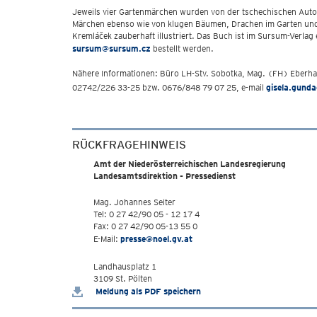
Jeweils vier Gartenmärchen wurden von der tschechischen Auto
Märchen ebenso wie von klugen Bäumen, Drachen im Garten und 
Kremláček zauberhaft illustriert. Das Buch ist im Sursum-Verl
sursum@sursum.cz
bestellt werden.
Nähere Informationen: Büro LH-Stv. Sobotka, Mag. (FH) Eberh
02742/226 33-25 bzw. 0676/848 79 07 25, e-mail
gisela.gund
RÜCKFRAGEHINWEIS
Amt der Niederösterreichischen Landesregierung
Landesamtsdirektion - Pressedienst
Mag. Johannes Seiter
Tel: 0 27 42/90 05 - 12 17 4
Fax: 0 27 42/90 05-13 55 0
E-Mail:
presse@noel.gv.at
Landhausplatz 1
3109 St. Pölten
Meldung als PDF speichern