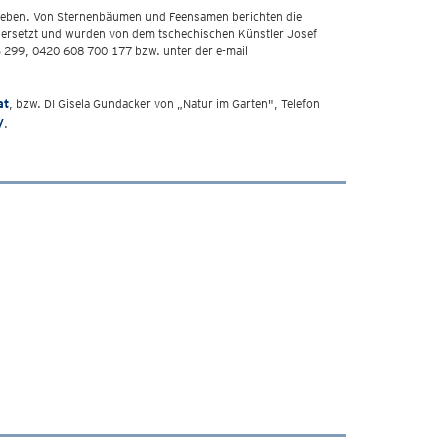
rieben. Von Sternenbäumen und Feensamen berichten die
bersetzt und wurden von dem tschechischen Künstler Josef
3 299, 0420 608 700 177 bzw. unter der e-mail
at
, bzw. DI Gisela Gundacker von „Natur im Garten", Telefon
/
.