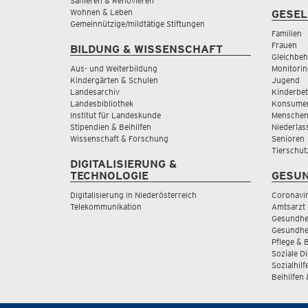
Sanieren & Renovieren
Wohnen & Leben
GESEL
Gemeinnützige/mildtätige Stiftungen
Familien
Frauen
BILDUNG & WISSENSCHAFT
Gleichbeh
Aus- und Weiterbildung
Monitorin
Kindergärten & Schulen
Jugend
Landesarchiv
Kinderbe
Landesbibliothek
Konsumen
Institut für Landeskunde
Menschen
Stipendien & Beihilfen
Niederlas
Wissenschaft & Forschung
Senioren
Tierschut
DIGITALISIERUNG &
TECHNOLOGIE
GESUN
Digitalisierung in Niederösterreich
Coronavi
Telekommunikation
Amtsarzt 
Gesundhei
Gesundhe
Pflege & 
Soziale D
Sozialhilf
Beihilfen