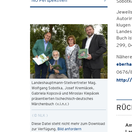
NÖ Perspektiven
Sobotka
Jeweil
Autori
klugen 
Landess
Buch i
299, 0
Nähere
eberha
0676/8
http:/
Landeshauptmann-Stellvertreter Mag.
Wolfgang Sobotka, Josef Kremlácek,
Gabriela Kopcová und Miroslav Klepácek
präsentierten tschechisch-deutsches
Märchenbuch (v.l.n.r.)
RÜC
© NLK
Diese Datei steht nicht mehr zum Download
Am
zur Verfügung.
Bild anfordern
La