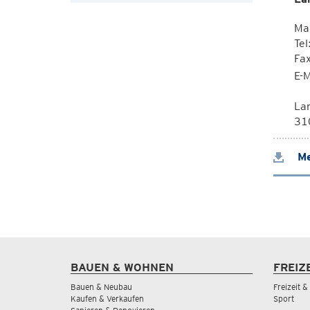
Ma
Tel
Fa
E-M
La
310
Me
BAUEN & WOHNEN
FREIZ
Bauen & Neubau
Freizeit 
Kaufen & Verkaufen
Sport