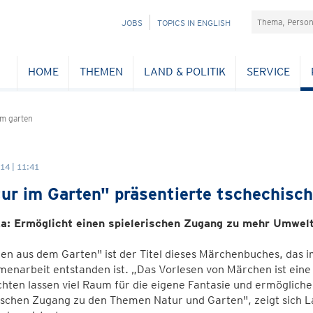
Suchefeld
NAVIGATION
JOBS
TOPICS IN ENGLISH
ÜBERSPRINGEN
HOME
THEMEN
LAND & POLITIK
SERVICE
m garten
14 | 11:41
ur im Garten" präsentierte tschechis
a: Ermöglicht einen spielerischen Zugang zu mehr Umwel
en aus dem Garten" ist der Titel dieses Märchenbuches, das 
narbeit entstanden ist. „Das Vorlesen von Märchen ist eine 
hten lassen viel Raum für die eigene Fantasie und ermöglich
rischen Zugang zu den Themen Natur und Garten", zeigt sich