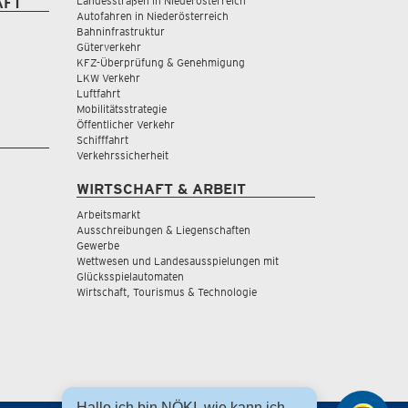
Landesstraßen in Niederösterreich
AFT
Autofahren in Niederösterreich
Bahninfrastruktur
Güterverkehr
KFZ-Überprüfung & Genehmigung
LKW Verkehr
Luftfahrt
Mobilitätsstrategie
Öffentlicher Verkehr
Schifffahrt
Verkehrssicherheit
WIRTSCHAFT & ARBEIT
Arbeitsmarkt
Ausschreibungen & Liegenschaften
Gewerbe
Wettwesen und Landesausspielungen mit
Glücksspielautomaten
Wirtschaft, Tourismus & Technologie
Hallo ich bin NÖKI, wie kann ich