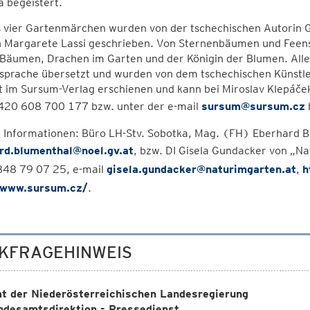
 begeistert.
s vier Gartenmärchen wurden von der tschechischen Autorin G
n Margarete Lassi geschrieben. Von Sternenbäumen und Feen
Bäumen, Drachen im Garten und der Königin der Blumen. Alle 
prache übersetzt und wurden von dem tschechischen Künstler 
st im Sursum-Verlag erschienen und kann bei Miroslav Klepá
420 608 700 177 bzw. unter der e-mail
sursum@sursum.cz
 Informationen: Büro LH-Stv. Sobotka, Mag. (FH) Eberhard 
rd.blumenthal@noel.gv.at
, bzw. DI Gisela Gundacker von „N
48 79 07 25, e-mail
gisela.gundacker@naturimgarten.at
,
h
/www.sursum.cz/
.
KFRAGEHINWEIS
t der Niederösterreichischen Landesregierung
ndesamtsdirektion - Pressedienst