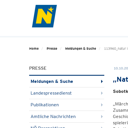
Home
Presse
Meldungen & Suche
113960_natur i
PRESSE
10.10.20
„Nat
Meldungen & Suche
Sobotk
Landespressedienst
„Märch
Publikationen
Zusamme
Amtliche Nachrichten
Geschic
spiele