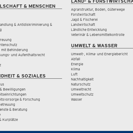
LAND- & FORSTWIRTSCH
LSCHAFT & MENSCHEN
Agrarstruktur, Boden, Güterwege
Forstwirtschaft
Jagd & Fischerei
andlung & Antidiskriminierung &
Landwirtschaft
g
Ländliche Entwicklung
Veterinär & Lebensmittelkontrolle
treuung
tenschutz
UMWELT & WASSER
 mit Behinderung
Umwelt-, Klima- und Energiebericht
sungs- und Aufenthaltsrecht
Abfall
Energie
z
Klima
Luft
DHEIT & SOZIALES
Nachhaltigkeit
rus
Naturschutz
& Bewilligungen
Umweltrecht
tseinrichtungen
Umweltschutz
itsvorsorge & Forschung
Wasser
Betreuung
ienste & Beratung
e
 & Kurplätze