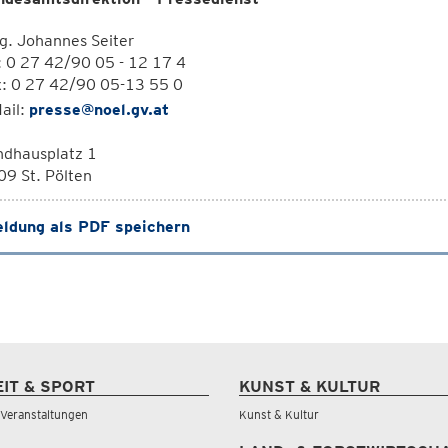
g. Johannes Seiter
: 0 27 42/90 05 - 12 17 4
x: 0 27 42/90 05-13 55 0
ail:
presse@noel.gv.at
ndhausplatz 1
9 St. Pölten
ldung als PDF speichern
EIT & SPORT
KUNST & KULTUR
& Veranstaltungen
Kunst & Kultur