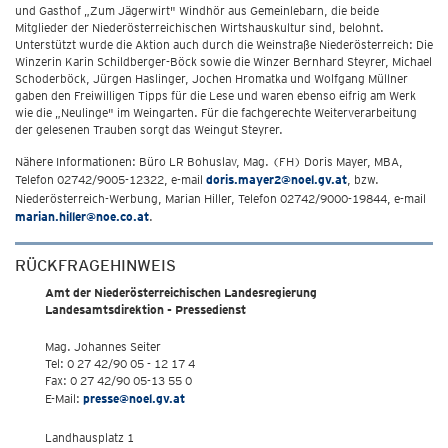
und Gasthof „Zum Jägerwirt" Windhör aus Gemeinlebarn, die beide
Mitglieder der Niederösterreichischen Wirtshauskultur sind, belohnt.
Unterstützt wurde die Aktion auch durch die Weinstraße Niederösterreich: Die
Winzerin Karin Schildberger-Böck sowie die Winzer Bernhard Steyrer, Michael
Schoderböck, Jürgen Haslinger, Jochen Hromatka und Wolfgang Müllner
gaben den Freiwilligen Tipps für die Lese und waren ebenso eifrig am Werk
wie die „Neulinge" im Weingarten. Für die fachgerechte Weiterverarbeitung
der gelesenen Trauben sorgt das Weingut Steyrer.
Nähere Informationen: Büro LR Bohuslav, Mag. (FH) Doris Mayer, MBA,
Telefon 02742/9005-12322, e-mail
doris.mayer2@noel.gv.at
, bzw.
Niederösterreich-Werbung, Marian Hiller, Telefon 02742/9000-19844, e-mail
marian.hiller@noe.co.at
.
RÜCKFRAGEHINWEIS
Amt der Niederösterreichischen Landesregierung
Landesamtsdirektion - Pressedienst
Mag. Johannes Seiter
Tel: 0 27 42/90 05 - 12 17 4
Fax: 0 27 42/90 05-13 55 0
E-Mail:
presse@noel.gv.at
Landhausplatz 1