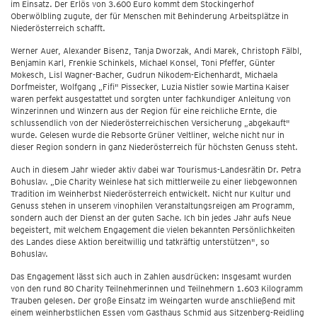
im Einsatz. Der Erlös von 3.600 Euro kommt dem Stockingerhof
Oberwölbling zugute, der für Menschen mit Behinderung Arbeitsplätze in
Niederösterreich schafft.
Werner Auer, Alexander Bisenz, Tanja Dworzak, Andi Marek, Christoph Fälbl,
Benjamin Karl, Frenkie Schinkels, Michael Konsel, Toni Pfeffer, Günter
Mokesch, Lisl Wagner-Bacher, Gudrun Nikodem-Eichenhardt, Michaela
Dorfmeister, Wolfgang „Fifi" Pissecker, Luzia Nistler sowie Martina Kaiser
waren perfekt ausgestattet und sorgten unter fachkundiger Anleitung von
Winzerinnen und Winzern aus der Region für eine reichliche Ernte, die
schlussendlich von der Niederösterreichischen Versicherung „abgekauft"
wurde. Gelesen wurde die Rebsorte Grüner Veltliner, welche nicht nur in
dieser Region sondern in ganz Niederösterreich für höchsten Genuss steht.
Auch in diesem Jahr wieder aktiv dabei war Tourismus-Landesrätin Dr. Petra
Bohuslav. „Die Charity Weinlese hat sich mittlerweile zu einer liebgewonnen
Tradition im Weinherbst Niederösterreich entwickelt. Nicht nur Kultur und
Genuss stehen in unserem vinophilen Veranstaltungsreigen am Programm,
sondern auch der Dienst an der guten Sache. Ich bin jedes Jahr aufs Neue
begeistert, mit welchem Engagement die vielen bekannten Persönlichkeiten
des Landes diese Aktion bereitwillig und tatkräftig unterstützen", so
Bohuslav.
Das Engagement lässt sich auch in Zahlen ausdrücken: Insgesamt wurden
von den rund 80 Charity Teilnehmerinnen und Teilnehmern 1.603 Kilogramm
Trauben gelesen. Der große Einsatz im Weingarten wurde anschließend mit
einem weinherbstlichen Essen vom Gasthaus Schmid aus Sitzenberg-Reidling