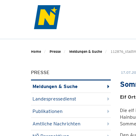
Home
Presse
Meldungen & Suche
112876_stadtm
PRESSE
17.07.20
Somm
Meldungen & Suche
Elf Or
Landespressedienst
Die el
Publikationen
Hainbur
Amtliche Nachrichten
Sommer 
Den Auf