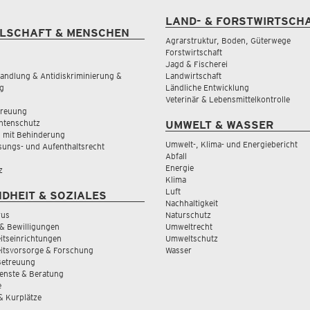
LAND- & FORSTWIRTSCH
LSCHAFT & MENSCHEN
Agrarstruktur, Boden, Güterwege
Forstwirtschaft
Jagd & Fischerei
andlung & Antidiskriminierung &
Landwirtschaft
g
Ländliche Entwicklung
Veterinär & Lebensmittelkontrolle
treuung
tenschutz
UMWELT & WASSER
 mit Behinderung
Umwelt-, Klima- und Energiebericht
sungs- und Aufenthaltsrecht
Abfall
Energie
z
Klima
Luft
DHEIT & SOZIALES
Nachhaltigkeit
rus
Naturschutz
& Bewilligungen
Umweltrecht
tseinrichtungen
Umweltschutz
itsvorsorge & Forschung
Wasser
Betreuung
ienste & Beratung
e
 & Kurplätze