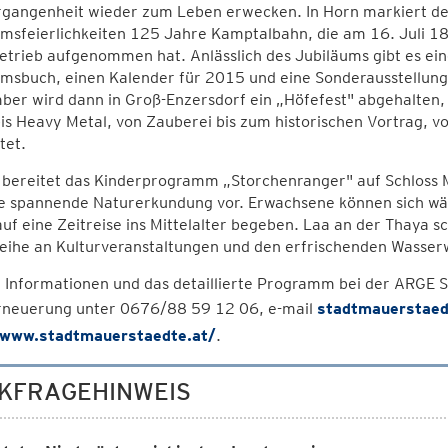
rgangenheit wieder zum Leben erwecken. In Horn markiert de
umsfeierlichkeiten 125 Jahre Kamptalbahn, die am 16. Juli 
etrieb aufgenommen hat. Anlässlich des Jubiläums gibt es e
umsbuch, einen Kalender für 2015 und eine Sonderausstellung
er wird dann in Groß-Enzersdorf ein „Höfefest" abgehalten, d
is Heavy Metal, von Zauberei bis zum historischen Vortrag, vo
tet.
bereitet das Kinderprogramm „Storchenranger" auf Schloss 
e spannende Naturerkundung vor. Erwachsene können sich währ
uf eine Zeitreise ins Mittelalter begeben. Laa an der Thaya sc
Reihe an Kulturveranstaltungen und den erfrischenden Wasser
 Informationen und das detaillierte Programm bei der ARGE 
rneuerung unter 0676/88 59 12 06, e-mail
stadtmauerstaed
/www.stadtmauerstaedte.at/
.
KFRAGEHINWEIS