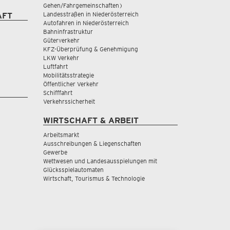
Gehen/Fahrgemeinschaften)
Landesstraßen in Niederösterreich
AFT
Autofahren in Niederösterreich
Bahninfrastruktur
Güterverkehr
KFZ-Überprüfung & Genehmigung
LKW Verkehr
Luftfahrt
Mobilitätsstrategie
Öffentlicher Verkehr
Schifffahrt
Verkehrssicherheit
WIRTSCHAFT & ARBEIT
Arbeitsmarkt
Ausschreibungen & Liegenschaften
Gewerbe
Wettwesen und Landesausspielungen mit
Glücksspielautomaten
Wirtschaft, Tourismus & Technologie