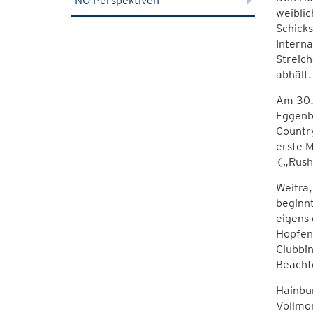
NÖ Perspektiven
weiblic
Schicks
Intern
Streich
abhält.
Am 30. 
Eggenbu
Country
erste M
(„Rush 
Weitra,
beginn
eigens 
Hopfenr
Clubbi
Beachfe
Hainbu
Vollmo