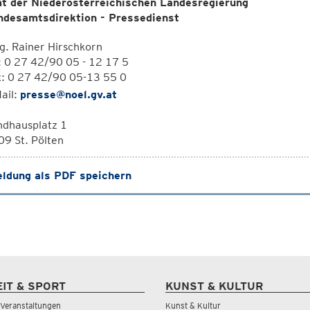
t der Niederösterreichischen Landesregierung
ndesamtsdirektion - Pressedienst
. Rainer Hirschkorn
: 0 27 42/90 05 - 12 17 5
x: 0 27 42/90 05-13 55 0
ail:
presse@noel.gv.at
ndhausplatz 1
9 St. Pölten
ldung als PDF speichern
EIT & SPORT
KUNST & KULTUR
& Veranstaltungen
Kunst & Kultur