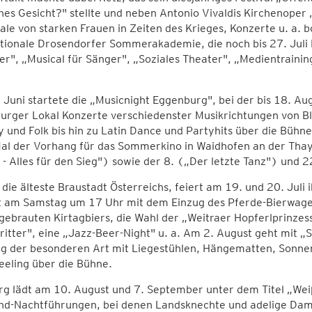
hes Gesicht?" stellte und neben Antonio Vivaldis Kirchenoper
ale von starken Frauen in Zeiten des Krieges, Konzerte u. a. b
ationale Drosendorfer Sommerakademie, die noch bis 27. Jul
er", „Musical für Sänger", „Soziales Theater", „Medientrainin
Juni startete die „Musicnight Eggenburg", bei der bis 18. A
rger Lokal Konzerte verschiedenster Musikrichtungen von Bl
 und Folk bis hin zu Latin Dance und Partyhits über die Bühne
al der Vorhang für das Sommerkino in Waidhofen an der Thaya
- Alles für den Sieg") sowie der 8. („Der letzte Tanz") und
 die älteste Braustadt Österreichs, feiert am 19. und 20. Juli
t am Samstag um 17 Uhr mit dem Einzug des Pferde-Bierwagens
gebrauten Kirtagbiers, die Wahl der „Weitraer Hopferlprinzes
itter", eine „Jazz-Beer-Night" u. a. Am 2. August geht mit „
ng der besonderen Art mit Liegestühlen, Hängematten, Sonne
eling über die Bühne.
rg lädt am 10. August und 7. September unter dem Titel „Wei
nd-Nachtführungen, bei denen Landsknechte und adelige Dam