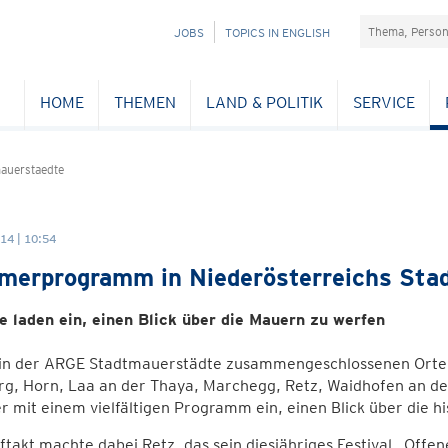
Suchefeld
NAVIGATION
JOBS
TOPICS IN ENGLISH
ÜBERSPRINGEN
HOME
THEMEN
LAND & POLITIK
SERVICE
auerstaedte
14 | 10:54
erprogramm in Niederösterreichs Sta
te laden ein, einen Blick über die Mauern zu werfen
f in der ARGE Stadtmauerstädte zusammengeschlossenen Orte
g, Horn, Laa an der Thaya, Marchegg, Retz, Waidhofen an der
mit einem vielfältigen Programm ein, einen Blick über die h
takt machte dabei Retz, das sein diesjähriges Festival „Offe