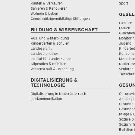
Kaufen & Verkaufen
Sport
Sanieren & Renovieren
Wohnen & Leben
GESEL
Gemeinnützige/mildtätige Stiftungen
Familien
Frauen
BILDUNG & WISSENSCHAFT
Gleichbeh
Aus- und Weiterbildung
Monitorin
Kindergärten & Schulen
Jugend
Landesarchiv
Kinderbe
Landesbibliothek
Konsumen
Institut für Landeskunde
Menschen
Stipendien & Beihilfen
Niederlas
Wissenschaft & Forschung
Senioren
Tierschut
DIGITALISIERUNG &
TECHNOLOGIE
GESUN
Digitalisierung in Niederösterreich
Coronavi
Telekommunikation
Amtsarzt 
Gesundhei
Gesundhe
Pflege & 
Soziale D
Sozialhilf
Beihilfen