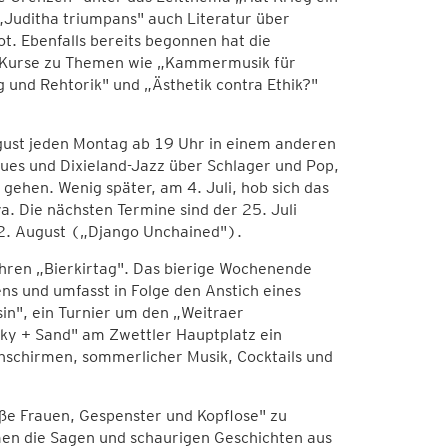
 „Juditha triumpans" auch Literatur über
ot. Ebenfalls bereits begonnen hat die
i Kurse zu Themen wie „Kammermusik für
g und Rehtorik" und „Ästhetik contra Ethik?"
ugust jeden Montag ab 19 Uhr in einem anderen
ues und Dixieland-Jazz über Schlager und Pop,
 gehen. Wenig später, am 4. Juli, hob sich das
. Die nächsten Termine sind der 25. Juli
 22. August („Django Unchained").
 ihren „Bierkirtag". Das bierige Wochenende
 und umfasst in Folge den Anstich eines
sin", ein Turnier um den „Weitraer
Sky + Sand" am Zwettler Hauptplatz ein
nschirmen, sommerlicher Musik, Cocktails und
ße Frauen, Gespenster und Kopflose" zu
en die Sagen und schaurigen Geschichten aus