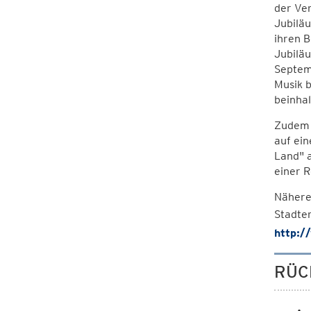
der Ve
Jubilä
ihren B
Jubilä
Septemb
Musik b
beinhal
Zudem 
auf ein
Land" a
einer 
Nähere
Stadte
http:/
RÜC