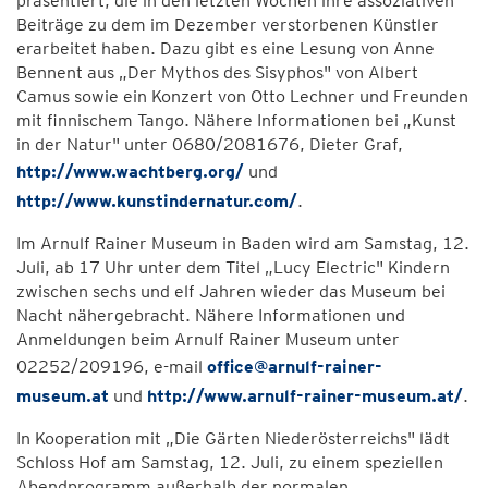
präsentiert, die in den letzten Wochen ihre assoziativen
Beiträge zu dem im Dezember verstorbenen Künstler
erarbeitet haben. Dazu gibt es eine Lesung von Anne
Bennent aus „Der Mythos des Sisyphos" von Albert
Camus sowie ein Konzert von Otto Lechner und Freunden
mit finnischem Tango. Nähere Informationen bei „Kunst
in der Natur" unter 0680/2081676, Dieter Graf,
http://www.wachtberg.org/
und
http://www.kunstindernatur.com/
.
Im Arnulf Rainer Museum in Baden wird am Samstag, 12.
Juli, ab 17 Uhr unter dem Titel „Lucy Electric" Kindern
zwischen sechs und elf Jahren wieder das Museum bei
Nacht nähergebracht. Nähere Informationen und
Anmeldungen beim Arnulf Rainer Museum unter
02252/209196, e-mail
office@arnulf-rainer-
museum.at
und
http://www.arnulf-rainer-museum.at/
.
In Kooperation mit „Die Gärten Niederösterreichs" lädt
Schloss Hof am Samstag, 12. Juli, zu einem speziellen
Abendprogramm außerhalb der normalen