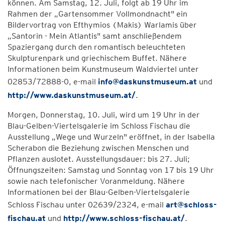
können. Am Samstag, 12. Juli, folgt ab 19 Uhr im
Rahmen der „Gartensommer Vollmondnacht" ein
Bildervortrag von Efthymios (Makis) Warlamis über
„Santorin - Mein Atlantis" samt anschließendem
Spaziergang durch den romantisch beleuchteten
Skulpturenpark und griechischem Buffet. Nähere
Informationen beim Kunstmuseum Waldviertel unter
02853/72888-0, e-mail
info@daskunstmuseum.at
und
http://www.daskunstmuseum.at/
.
Morgen, Donnerstag, 10. Juli, wird um 19 Uhr in der
Blau-Gelben-Viertelsgalerie im Schloss Fischau die
Ausstellung „Wege und Wurzeln" eröffnet, in der Isabella
Scherabon die Beziehung zwischen Menschen und
Pflanzen auslotet. Ausstellungsdauer: bis 27. Juli;
Öffnungszeiten: Samstag und Sonntag von 17 bis 19 Uhr
sowie nach telefonischer Voranmeldung. Nähere
Informationen bei der Blau-Gelben-Viertelsgalerie
Schloss Fischau unter 02639/2324, e-mail
art@schloss-
fischau.at
und
http://www.schloss-fischau.at/
.