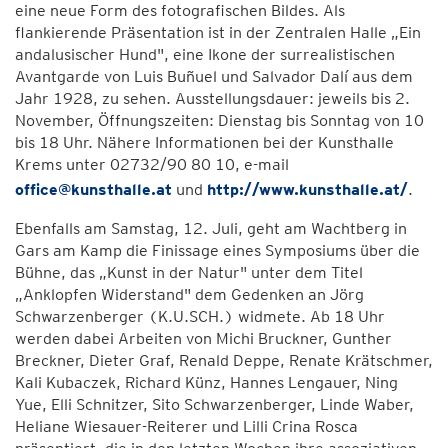
eine neue Form des fotografischen Bildes. Als
flankierende Präsentation ist in der Zentralen Halle „Ein
andalusischer Hund", eine Ikone der surrealistischen
Avantgarde von Luis Buñuel und Salvador Dalí aus dem
Jahr 1928, zu sehen. Ausstellungsdauer: jeweils bis 2.
November, Öffnungszeiten: Dienstag bis Sonntag von 10
bis 18 Uhr. Nähere Informationen bei der Kunsthalle
Krems unter 02732/90 80 10, e-mail
office@kunsthalle.at
und
http://www.kunsthalle.at/
.
Ebenfalls am Samstag, 12. Juli, geht am Wachtberg in
Gars am Kamp die Finissage eines Symposiums über die
Bühne, das „Kunst in der Natur" unter dem Titel
„Anklopfen Widerstand" dem Gedenken an Jörg
Schwarzenberger (K.U.SCH.) widmete. Ab 18 Uhr
werden dabei Arbeiten von Michi Bruckner, Gunther
Breckner, Dieter Graf, Renald Deppe, Renate Krätschmer,
Kali Kubaczek, Richard Künz, Hannes Lengauer, Ning
Yue, Elli Schnitzer, Sito Schwarzenberger, Linde Waber,
Heliane Wiesauer-Reiterer und Lilli Crina Rosca