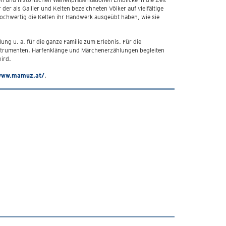
r als Gallier und Kelten bezeichneten Völker auf vielfältige
hochwertig die Kelten ihr Handwerk ausgeübt haben, wie sie
ng u. a. für die ganze Familie zum Erlebnis. Für die
nstrumenten. Harfenklänge und Märchenerzählungen begleiten
ird.
/www.mamuz.at/
.