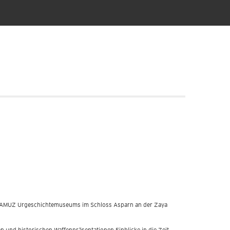
s MAMUZ Urgeschichtemuseums im Schloss Asparn an der Zaya
n und historischen Waffenpräsentationen Einblicke in die Zeit