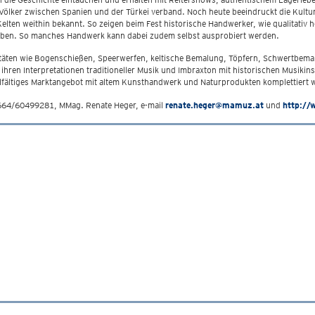
ölker zwischen Spanien und der Türkei verband. Noch heute beeindruckt die Kultur de
lten weithin bekannt. So zeigen beim Fest historische Handwerker, wie qualitativ 
haben. So manches Handwerk kann dabei zudem selbst ausprobiert werden.
itäten wie Bogenschießen, Speerwerfen, keltische Bemalung, Töpfern, Schwertbemalu
ren Interpretationen traditioneller Musik und Imbraxton mit historischen Musiki
lfältiges Marktangebot mit altem Kunsthandwerk und Naturprodukten komplettiert w
664/60499281, MMag. Renate Heger, e-mail
renate.heger@mamuz.at
und
http:/