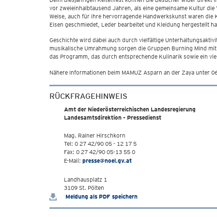
vor zweieinhalbtausend Jahren, als eine gemeinsame Kultur die V
Weise, auch für ihre hervorragende Handwerkskunst waren die Ke
Eisen geschmiedet, Leder bearbeitet und Kleidung hergestellt 
Geschichte wird dabei auch durch vielfältige Unterhaltungsaktiv
musikalische Umrahmung sorgen die Gruppen Burning Mind mit ih
das Programm, das durch entsprechende Kulinarik sowie ein vie
Nähere Informationen beim MAMUZ Asparn an der Zaya unter 0
RÜCKFRAGEHINWEIS
Amt der Niederösterreichischen Landesregierung
Landesamtsdirektion - Pressedienst
Mag. Rainer Hirschkorn
Tel: 0 27 42/90 05 - 12 17 5
Fax: 0 27 42/90 05-13 55 0
E-Mail:
presse@noel.gv.at
Landhausplatz 1
3109 St. Pölten
Meldung als PDF speichern