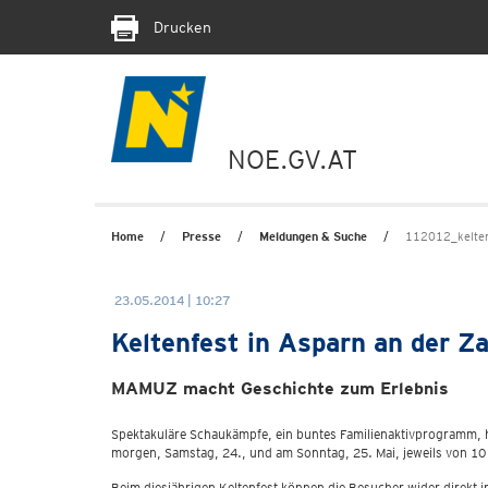
Drucken
NOE.GV.AT
Home
Presse
Meldungen & Suche
112012_kelten
23.05.2014 | 10:27
Keltenfest in Asparn an der Z
MAMUZ macht Geschichte zum Erlebnis
Spektakuläre Schaukämpfe, ein buntes Familienaktivprogramm,
morgen, Samstag, 24., und am Sonntag, 25. Mai, jeweils von 10 b
Beim diesjährigen Keltenfest können die Besucher wider direkt i