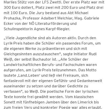
Marlies Stütz von der LFS Zwettl. Der erste Platz war mit
300 Euro dotiert, Platz zwei mit 200 Euro und Platz drei
mit 100 Euro. Die Jury bestand aus Abt Michael
Prohazka, Professor Adalbert Melchiar, Mag. Gabriele
Ecker von der NÖ Literaturförderung und
Schulinspektorin Agnes Karpf-Riegler.
„Viele Jugendliche sind als Autoren aktiv. Durch den
Lyrik-Preis haben die Schüler ein passendes Forum, um
die eigenen Werke zu präsentieren und sich mit
Gleichgesinnten auszutauschen", sagte Initiator Rudi
Weiß, der selbst Buchautor ist. „Alle Schüler der
Landwirtschaftlichen Berufs- und Fachschulen waren
aufgerufen, am Lyrik-Preis teilzunehmen. Das Motto
lautete ‚Land.Leben‘ und ließ viel Freiraum, sich
fantasievoll mit der eigenen Gefühls- und Gedankenwelt
auseinander zu setzen und darüber Gedichte zu
verfassen", so Weiß. Die poetische Form der lyrischen
Texte konnte frei gewählt werden. Vom klassischen
Sonett mit fünfhebigen Jamben über den Limerick bis
zum freien Vers und konkreter Poesie war alles erlaubt.