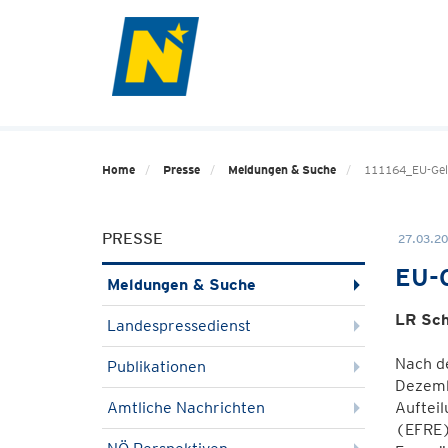
Home
Presse
Meldungen & Suche
111164_EU-Gel
PRESSE
27.03.20
EU-G
Meldungen & Suche
LR Sch
Landespressedienst
Nach d
Publikationen
Dezemb
Amtliche Nachrichten
Aufteil
(EFRE) 