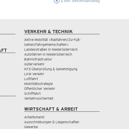
Zum Seitenanfang
VERKEHR & TECHNIK
Aktive Mobilität (Radfahren/Zu-Fuß-
Gehen/Fahrgemeinschaften)
Landesstraßen in Niederösterreich
AFT
Autofahren in Niederösterreich
Bahninfrastruktur
Güterverkehr
KFZ-Überprüfung & Genehmigung
LKW Verkehr
Luftfahrt
Mobilitätsstrategie
Öffentlicher Verkehr
Schifffahrt
Verkehrssicherheit
WIRTSCHAFT & ARBEIT
Arbeitsmarkt
Ausschreibungen & Liegenschaften
Gewerbe