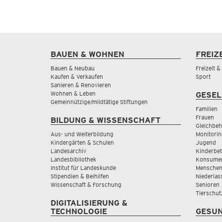
BAUEN & WOHNEN
FREIZ
Bauen & Neubau
Freizeit 
Kaufen & Verkaufen
Sport
Sanieren & Renovieren
Wohnen & Leben
GESEL
Gemeinnützige/mildtätige Stiftungen
Familien
Frauen
BILDUNG & WISSENSCHAFT
Gleichbeh
Aus- und Weiterbildung
Monitorin
Kindergärten & Schulen
Jugend
Landesarchiv
Kinderbe
Landesbibliothek
Konsumen
Institut für Landeskunde
Menschen
Stipendien & Beihilfen
Niederlas
Wissenschaft & Forschung
Senioren
Tierschut
DIGITALISIERUNG &
TECHNOLOGIE
GESUN