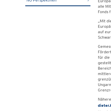
NÖ Perspektiven
Europäi
alle Mi
Fonds f
„Mit di
Europäi
auf eur
Schwar
Gemesse
Fördert
für di
gestell
Bereich
mittle
grenzü
Ungarn"
Grenzre
Nähere
dieter