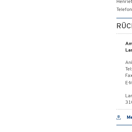
Henrie
Telefo
RÜC
Am
La
Ani
Tel
Fa
E-M
La
310
Me