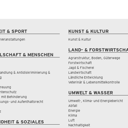
EIT & SPORT
KUNST & KULTUR
& Veranstaltungen
Kunst & Kultur
LAND- & FORSTWIRTSCH
LSCHAFT & MENSCHEN
Agrarstruktur, Boden, Güterwege
Forstwirtschaft
Jagd & Fischerei
andlung & Antidiskriminierung &
Landwirtschaft
g
Ländliche Entwicklung
Veterinär & Lebensmittelkontrolle
treuung
tenschutz
UMWELT & WASSER
 mit Behinderung
Umwelt-, Klima- und Energiebericht
sungs- und Aufenthaltsrecht
Abfall
Energie
z
Klima
Luft
DHEIT & SOZIALES
Nachhaltigkeit