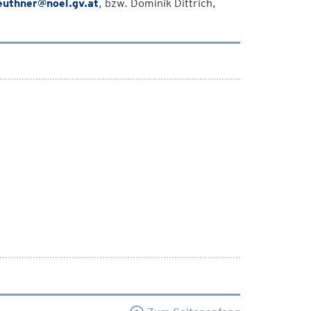
euthner@noel.gv.at
, bzw. Dominik Dittrich,