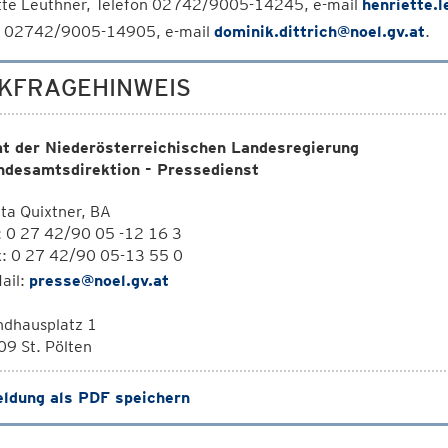
tte Leuthner, Telefon 02742/9005-14245, e-mail
henriette.l
n 02742/9005-14905, e-mail
dominik.dittrich@noel.gv.at
.
KFRAGEHINWEIS
t der Niederösterreichischen Landesregierung
ndesamtsdirektion - Pressedienst
ta Quixtner, BA
: 0 27 42/90 05 -12 16 3
x: 0 27 42/90 05-13 55 0
ail:
presse@noel.gv.at
ndhausplatz 1
9 St. Pölten
ldung als PDF speichern