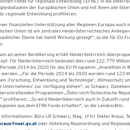
schen Fonds für regionale Entwicklung (EFRE) in die österre
tgliedsstaaten der Europäischen Union und mit ihnen alle ös
ür regionale Entwicklung profitieren.
eser finanziellen Unterstützung aller Regionen Europas auch
schen Union ist ein zentrales niederösterreichisches Anliegen
opäischer Ebene hat damit Wirkung gezeigt", so die für EU-F
z.
n an seiner Bevölkerung erhält Niederösterreich überproport
opf. Für Niederösterreich bedeutet dies rund 122,775 Million
e Periode 2014 bis 2020 für das EU-Programm „Investition in
t werden. „Für die Periode 2014 bis 2020 werden rund 123 Mil
en ‚Forschung, Entwicklung und Technologie‘, ‚Klimaschutz und
re Unternehmen‘ zur Verfügung stehen", so Schwarz. Daneben 
berschreitenden Programmen „Österreich-Tschechische Republi
 profitieren: „So wird Niederösterreich auch in Zukunft rund
gionen aus dem EFRE-Fonds erhalten", so die Landesrätin.
 Informationen: Büro LR Schwarz, Mag. (FH) Dieter Kraus, 
.kraus@noel.gv.at
oder Abteilung Raumordnung und Regionalpoli