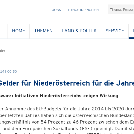
Suchefeld
NAVIGATION
JOBS
TOPICS IN ENGLISH
ÜBERSPRINGEN
HOME
THEMEN
LAND & POLITIK
SERVICE
der
14 | 00:50
elder für Niederösterreich für die Jah
warz: Initiativen Niederösterreichs zeigen Wirkung
er Annahme des EU-Budgets für die Jahre 2014 bis 2020 durc
er letzten Jahres haben sich die österreichischen Bundeslän
ungsverhältnis von 54 Prozent zu 46 Prozent zwischen dem E
und dem Europäischen Sozialfonds (ESF) geeinigt. Damit steh