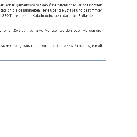
n der Donau gemeinsam mit den Österreichischen Bundesforsten
e täglich die gesammelten Tiere über die Straße und bestimmten
en 359 Tiere aus den Kübeln geborgen, darunter Erdkröten,
er einen Zeitraum von zwei Monaten werden jeden Morgen die
u-Auen GmbH, Mag. Erika Dorn, Telefon 02212/3450-16, e-mail