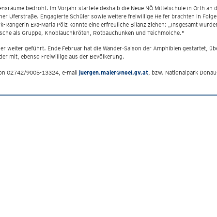
bensräume bedroht. Im Vorjahr startete deshalb die Neue NÖ Mittelschule in Orth a
r Uferstraße. Engagierte Schüler sowie weitere freiwillige Helfer brachten in Folg
rk-Rangerin Eva-Maria Pölz konnte eine erfreuliche Bilanz ziehen: „Insgesamt wurd
ösche als Gruppe, Knoblauchkröten, Rotbauchunken und Teichmolche."
 weiter geführt. Ende Februar hat die Wander-Saison der Amphibien gestartet, üb
der mit, ebenso Freiwillige aus der Bevölkerung.
efon 02742/9005-13324, e-mail
juergen.maier@noel.gv.at
, bzw. Nationalpark Dona