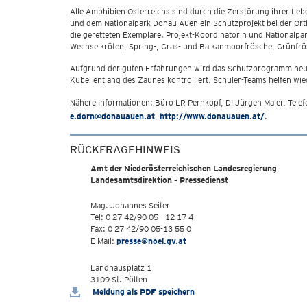
Alle Amphibien Österreichs sind durch die Zerstörung ihrer Le
und dem Nationalpark Donau-Auen ein Schutzprojekt bei der Orthe
die geretteten Exemplare. Projekt-Koordinatorin und Nationalpa
Wechselkröten, Spring-, Gras- und Balkanmoorfrösche, Grünfr
Aufgrund der guten Erfahrungen wird das Schutzprogramm heuer
Kübel entlang des Zaunes kontrolliert. Schüler-Teams helfen wie
Nähere Informationen: Büro LR Pernkopf, DI Jürgen Maier, Tel
e.dorn@donauauen.at
,
http://www.donauauen.at/
.
RÜCKFRAGEHINWEIS
Amt der Niederösterreichischen Landesregierung
Landesamtsdirektion - Pressedienst
Mag. Johannes Seiter
Tel: 0 27 42/90 05 - 12 17 4
Fax: 0 27 42/90 05-13 55 0
E-Mail:
presse@noel.gv.at
Landhausplatz 1
3109 St. Pölten
Meldung als PDF speichern