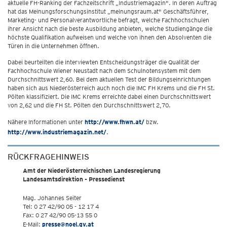
aktuelle FH-Ranking der Fachzeitschrift „Industriemagazin". In deren Auftrag
hat das Meinungsforschungsinstitut „meinungsraum.at" Geschäftsführer,
Marketing- und Personalverantwortliche befragt, welche Fachhochschulen
ihrer Ansicht nach die beste Ausbildung anbieten, welche Studiengänge die
höchste Qualifikation aufweisen und welche von ihnen den Absolventen die
Türen in die Unternehmen öffnen.
Dabei beurteilten die interviewten Entscheidungsträger die Qualität der
Fachhochschule Wiener Neustadt nach dem Schulnotensystem mit dem
Durchschnittswert 2,60. Bei dem aktuellen Test der Bildungseinrichtungen
haben sich aus Niederösterreich auch noch die IMC FH Krems und die FH St.
Pölten klassifiziert. Die IMC Krems erreichte dabei einen Durchschnittswert
von 2,62 und die FH St. Pölten den Durchschnittswert 2,70.
Nähere Informationen unter
http://www.fhwn.at/
bzw.
http://www.industriemagazin.net/
.
RÜCKFRAGEHINWEIS
Amt der Niederösterreichischen Landesregierung
Landesamtsdirektion - Pressedienst
Mag. Johannes Seiter
Tel: 0 27 42/90 05 - 12 17 4
Fax: 0 27 42/90 05-13 55 0
E-Mail:
presse@noel.gv.at