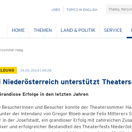
Suchefeld
NAVIGATION
JOBS
TOPICS IN ENGLISH
ÜBERSPRINGEN
HOME
THEMEN
LAND & POLITIK
SERVICE
ersommer Haag
ELDUNG
19.02.2014 | 09:28
 Niederösterreich unterstützt Theate
 Grandiose Erfolge in den letzten Jahren
 Besucherinnen und Besucher konnte der Theatersommer Haag 
unter der Intendanz von Gregor Bloeb wurde Felix Mitterers S
 in der Josefstadt, ein grandioser Erfolg mit zahlreichen Z
 fixer und erfolgreicher Bestandteil des Theaterfests Niederöst