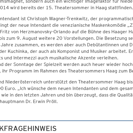
umsmagnet, sondern auch ein wichtiger Imagefaktor für Niede
2014 wird bereits der 15. Theatersommer in Haag stattfinden
ntendant ist Christoph Wagner-Trenkwitz, der programmatisc
ingt der neue Intendant die venezianische Maskenkomödie „Ze
 Fritz von Herzmanovsky-Orlando auf die Bühne des Haager Ha
bis zum 9. August weitere 20 Vorstellungen. Die Besetzung set
n Jahre zusammen, es werden aber auch Debütantinnen und 
er Kuchinka, der auch als Komponist und Musiker arbeitet. E
s und Intermezzi auch musikalische Akzente verleihen.
d der Sonntage der Spielzeit werden auch heuer wieder hochk
, ihr Programm im Rahmen des Theatersommers Haag zum Be
nd Niederösterreich unterstützt den Theatersommer Haag bis
0 Euro. „Ich wünsche dem neuen Intendanten und dem gesa
 wie in den letzten Jahren und bin überzeugt, dass die Qualit
hauptmann Dr. Erwin Pröll.
KFRAGEHINWEIS