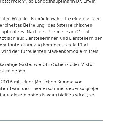
rösterreich", so Landeshauptmann Dr. Erwin
.
h den Weg der Komödie wählt. In seinem ersten
rbinettas Befreiung" des österreichischen
uptplatzes. Nach der Premiere am 2. Juli
zt sich aus Darstellerinnen und Darstellern der
Debütanten zum Zug kommen. Regie führt
r wird der turbulenten Maskenkomödie mittels
arätige Gäste, wie Otto Schenk oder Viktor
sten geben.
 2016 mit einer jährlichen Summe von
mten Team des Theatersommers ebenso große
ät auf diesem hohen Niveau bleiben wird", so