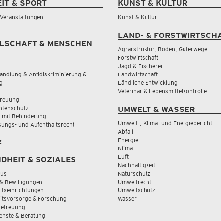
EIT & SPORT
KUNST & KULTUR
& Veranstaltungen
Kunst & Kultur
LAND- & FORSTWIRTSCH
LSCHAFT & MENSCHEN
Agrarstruktur, Boden, Güterwege
Forstwirtschaft
Jagd & Fischerei
andlung & Antidiskriminierung &
Landwirtschaft
g
Ländliche Entwicklung
Veterinär & Lebensmittelkontrolle
treuung
tenschutz
UMWELT & WASSER
 mit Behinderung
Umwelt-, Klima- und Energiebericht
sungs- und Aufenthaltsrecht
Abfall
Energie
z
Klima
Luft
DHEIT & SOZIALES
Nachhaltigkeit
rus
Naturschutz
& Bewilligungen
Umweltrecht
tseinrichtungen
Umweltschutz
itsvorsorge & Forschung
Wasser
Betreuung
ienste & Beratung