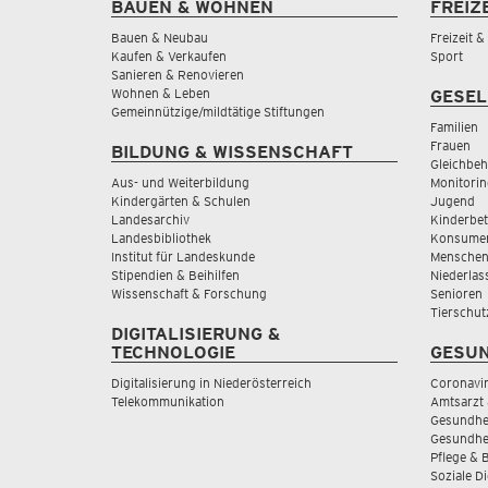
BAUEN & WOHNEN
FREIZ
Bauen & Neubau
Freizeit 
Kaufen & Verkaufen
Sport
Sanieren & Renovieren
Wohnen & Leben
GESEL
Gemeinnützige/mildtätige Stiftungen
Familien
Frauen
BILDUNG & WISSENSCHAFT
Gleichbeh
Aus- und Weiterbildung
Monitorin
Kindergärten & Schulen
Jugend
Landesarchiv
Kinderbe
Landesbibliothek
Konsumen
Institut für Landeskunde
Menschen
Stipendien & Beihilfen
Niederlas
Wissenschaft & Forschung
Senioren
Tierschut
DIGITALISIERUNG &
TECHNOLOGIE
GESUN
Digitalisierung in Niederösterreich
Coronavi
Telekommunikation
Amtsarzt 
Gesundhei
Gesundhe
Pflege & 
Soziale D