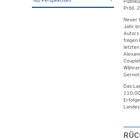
NÖ Perspektiven
Publik
Pröll. 
Neuer I
Jahr br
Autors
folgen 
letzte
Alexand
Couplet
Währen
Gernot
Das La
110.00
Erfolge
Landes
RÜC