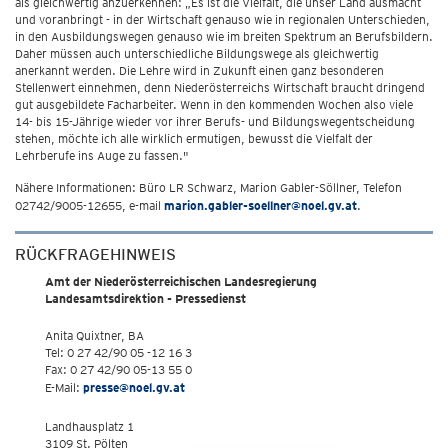
als gleichwertig anzuerkennen: „Es ist die Vielfalt, die unser Land ausmacht
und voranbringt - in der Wirtschaft genauso wie in regionalen Unterschieden,
in den Ausbildungswegen genauso wie im breiten Spektrum an Berufsbildern.
Daher müssen auch unterschiedliche Bildungswege als gleichwertig
anerkannt werden. Die Lehre wird in Zukunft einen ganz besonderen
Stellenwert einnehmen, denn Niederösterreichs Wirtschaft braucht dringend
gut ausgebildete Facharbeiter. Wenn in den kommenden Wochen also viele
14- bis 15-Jährige wieder vor ihrer Berufs- und Bildungswegentscheidung
stehen, möchte ich alle wirklich ermutigen, bewusst die Vielfalt der
Lehrberufe ins Auge zu fassen."
Nähere Informationen: Büro LR Schwarz, Marion Gabler-Söllner, Telefon
02742/9005-12655, e-mail
marion.gabler-soellner@noel.gv.at
.
RÜCKFRAGEHINWEIS
Amt der Niederösterreichischen Landesregierung
Landesamtsdirektion - Pressedienst
Anita Quixtner, BA
Tel: 0 27 42/90 05 -12 16 3
Fax: 0 27 42/90 05-13 55 0
E-Mail:
presse@noel.gv.at
Landhausplatz 1
3109 St. Pölten