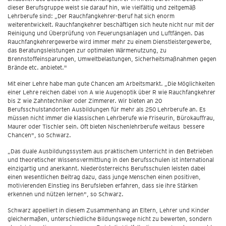
dieser Berufsgruppe weist sie darauf hin, wie vielfältig und zeitgemäß
Lehrberufe sind: „Der Rauchfangkehrer-Beruf hat sich enorm
weiterentwickelt. Rauchfangkehrer beschäftigen sich heute nicht nur mit der
Reinigung und Überprüfung von Feuerungsanlagen und Luftfängen. Das
Rauchfangkehrergewerbe wird immer mehr zu einem Dienstleistergewerbe,
das Beratungsleistungen zur optimalen Wärmenutzung, zu
Brennstoffeinsparungen, Umweltbelastungen, Sicherheitsmaßnahmen gegen
Brände etc. anbietet."
Mit einer Lehre habe man gute Chancen am Arbeitsmarkt. „Die Möglichkeiten
einer Lehre reichen dabei von A wie Augenoptik über R wie Rauchfangkehrer
bis Z wie Zahntechniker oder Zimmerer. Wir bieten an 20
Berufsschulstandorten Ausbildungen für mehr als 250 Lehrberufe an. Es
müssen nicht immer die klassischen Lehrberufe wie Friseurin, Bürokauffrau,
Maurer oder Tischler sein. Oft bieten Nischenlehrberufe weitaus bessere
Chancen", so Schwarz.
„Das duale Ausbildungssystem aus praktischem Unterricht in den Betrieben
und theoretischer Wissensvermittlung in den Berufsschulen ist international
einzigartig und anerkannt. Niederösterreichs Berufsschulen leisten dabei
einen wesentlichen Beitrag dazu, dass junge Menschen einen positiven,
motivierenden Einstieg ins Berufsleben erfahren, dass sie ihre Stärken
erkennen und nützen lernen", so Schwarz.
Schwarz appelliert in diesem Zusammenhang an Eltern, Lehrer und Kinder
gleichermaßen, unterschiedliche Bildungswege nicht zu bewerten, sondern