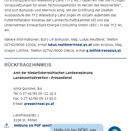
Forschungszentrum Wieselburg-Land (TFZ WL) haben wir hier die richtigen
Voraussetzungen für einen Technologiemotor im Herzen des Mostviertels",
sind sich Bohuslav und Miernicki einig. Mit der Eröffnung der zweiten
Ausbaustufe des TFZ Wieselburg-Land zogen im Vorjahr außerdem das
Futtermittellabor Rosenau der Landwirtschaftskammer NÖ und das
Unternehmen Erneuerbare Energie Consulting GmbH (EEC) in das TFZ WL
ein.
Nähere Informationen: Büro LR Bohuslav, Mag. Lukas Reutterer, Telefon
02742/9005-12026, e-mail
lukas.reutterer@noel.gv.at
oder ecoplus, Mag.
Gregor Lohfink, Telefon 02742/9000-19616, e-mail
g.lohfink@ecoplus,at
.
RÜCKFRAGEHINWEIS
Amt der Niederösterreichischen Landesregierung
Landesamtsdirektion - Pressedienst
Anita Quixtner, BA
Tel: 0 27 42/90 05 -12 16 3
Fax: 0 27 42/90 05-13 55 0
E-Mail:
presse@noel.gv.at
Landhausplatz 1
3109 St. Pölten
Meldung als PDF speichern
Hallo ich bin NÖKI, wie