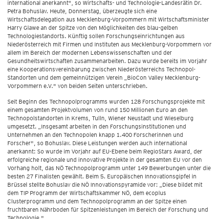
international anerkannt", so Wirtschafts- und Technologie-Landesrätin Dr.
Petra Bohuslav. Heute, Donnerstag, überzeugte sich eine
Wirtschaftsdelegation aus Mecklenburg-Vorpommern mit Wirtschaftsminister
Harry Glawe an der Spitze von den Möglichkeiten des blau-gelben
Technologiestandorts. Künftig sollen Forschungseinrichtungen aus
Niederösterreich mit Firmen und Instituten aus Mecklenburg-Vorpommern vor
allem im Bereich der modernen Lebenswissenschaften und der
Gesundheitswirtschaften zusammenarbeiten. Dazu wurde bereits im Vorjahr
eine Kooperationsvereinbarung zwischen Niederösterreichs Technopol-
Standorten und dem gemeinnützigen Verein „BioCon Valley Mecklenburg-
Vorpommern e.V." von beiden Seiten unterschrieben.
Seit Beginn des Technopolprogramms wurden 128 Forschungsprojekte mit
einem gesamten Projektvolumen von rund 150 Millionen Euro an den
Technopolstandorten in Krems, Tulln, Wiener Neustadt und Wieselburg
umgesetzt. „Insgesamt arbeiten in den Forschungsinstitutionen und
Unternehmen an den Technopolen knapp 1.400 Forscherinnen und
Forscher", so Bohuslav. Diese Leistungen werden auch international
anerkannt: So wurde im Vorjahr auf EU-Ebene beim RegioStars Award, der
erfolgreiche regionale und innovative Projekte in der gesamten EU vor den
Vorhang holt, das NÖ Technopolprogramm unter 149 Bewerbungen unter die
besten 27 Finalisten gewählt. Beim 5. Europäischen Innovationsgipfel in
Brüssel stellte Bohuslav die NÖ Innovationspyramide vor: „Diese bildet mit
dem TIP Programm der Wirtschaftskammer NÖ, dem ecoplus
Clusterprogramm und dem Technopolprogramm an der Spitze einen
fruchtbaren Nährboden für Spitzenleistungen im Bereich der Forschung und
Technologie."