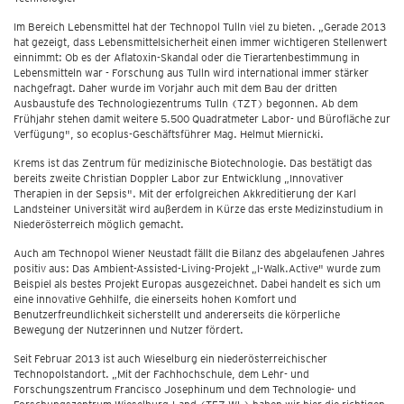
Im Bereich Lebensmittel hat der Technopol Tulln viel zu bieten. „Gerade 2013
hat gezeigt, dass Lebensmittelsicherheit einen immer wichtigeren Stellenwert
einnimmt: Ob es der Aflatoxin-Skandal oder die Tierartenbestimmung in
Lebensmitteln war - Forschung aus Tulln wird international immer stärker
nachgefragt. Daher wurde im Vorjahr auch mit dem Bau der dritten
Ausbaustufe des Technologiezentrums Tulln (TZT) begonnen. Ab dem
Frühjahr stehen damit weitere 5.500 Quadratmeter Labor- und Bürofläche zur
Verfügung", so ecoplus-Geschäftsführer Mag. Helmut Miernicki.
Krems ist das Zentrum für medizinische Biotechnologie. Das bestätigt das
bereits zweite Christian Doppler Labor zur Entwicklung „Innovativer
Therapien in der Sepsis". Mit der erfolgreichen Akkreditierung der Karl
Landsteiner Universität wird außerdem in Kürze das erste Medizinstudium in
Niederösterreich möglich gemacht.
Auch am Technopol Wiener Neustadt fällt die Bilanz des abgelaufenen Jahres
positiv aus: Das Ambient-Assisted-Living-Projekt „I-Walk.Active" wurde zum
Beispiel als bestes Projekt Europas ausgezeichnet. Dabei handelt es sich um
eine innovative Gehhilfe, die einerseits hohen Komfort und
Benutzerfreundlichkeit sicherstellt und andererseits die körperliche
Bewegung der Nutzerinnen und Nutzer fördert.
Seit Februar 2013 ist auch Wieselburg ein niederösterreichischer
Technopolstandort. „Mit der Fachhochschule, dem Lehr- und
Forschungszentrum Francisco Josephinum und dem Technologie- und