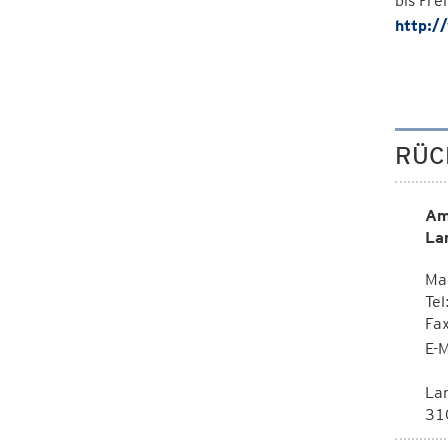
bis Fr
http:/
RÜC
Am
La
Mag
Tel
Fa
E-M
La
310