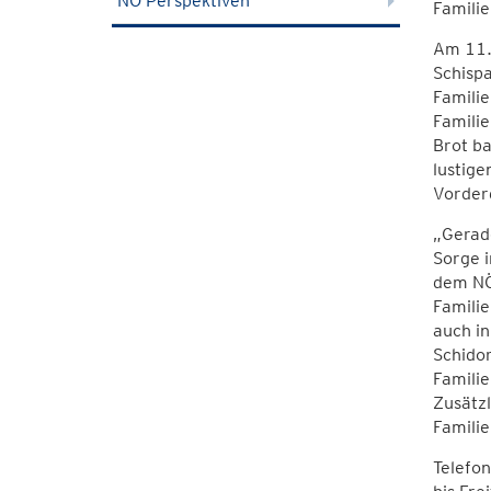
NÖ Perspektiven
Familie
Am 11.
Schispa
Familie
Familie
Brot b
lustige
Vorder
„Gerade
Sorge i
dem NÖ 
Familie
auch in
Schido
Famili
Zusätzl
Familie
Telefo