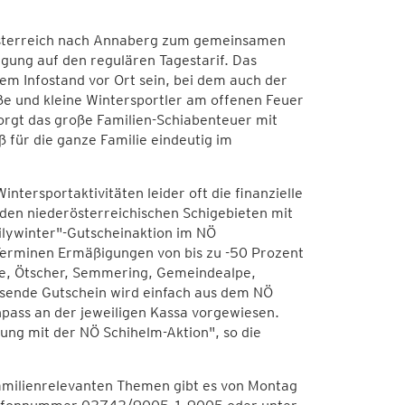
rösterreich nach Annaberg zum gemeinsamen
gung auf den regulären Tagestarif. Das
m Infostand vor Ort sein, bei dem auch der
ße und kleine Wintersportler am offenen Feuer
rgt das große Familien-Schiabenteuer mit
 für die ganze Familie eindeutig im
tersportaktivitäten leider oft die finanzielle
 den niederösterreichischen Schigebieten mit
ilywinter"-Gutscheinaktion im NÖ
 Terminen Ermäßigungen von bis zu -50 Prozent
lpe, Ötscher, Semmering, Gemeindealpe,
ssende Gutschein wird einfach aus dem NÖ
ass an der jeweiligen Kassa vorgewiesen.
ung mit der NÖ Schihelm-Aktion", so die
amilienrelevanten Themen gibt es von Montag