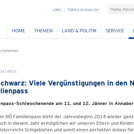
Suchefeld
NAVIGATION
JOBS
TOPICS IN ENGLISH
ÜBERSPRINGEN
HOME
THEMEN
LAND & POLITIK
SERVICE
ochenenden
14 | 09:21
chwarz: Viele Vergünstigungen in den 
lienpass
enpass-Schiwochenende am 11. und 12. Jänner in Annaber
em NÖ Familienpass steht der Jahresbeginn 2014 wieder ganz
uch in diesem Jahr ermöglichen wir unseren Eltern und Kinde
sterreichs Schigebieten und somit einen perfekten Anlass fü