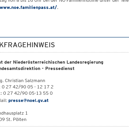
eitag von 8 bis 16 Uhr bei der NÖ Familienhotline unter der
/www.noe.familienpass.at/
.
KFRAGEHINWEIS
t der Niederösterreichischen Landesregierung
ndesamtsdirektion - Pressedienst
. Christian Salzmann
: 0 27 42/90 05 - 12 17 2
x: 0 27 42/90 05-13 55 0
ail:
presse@noel.gv.at
ndhausplatz 1
9 St. Pölten