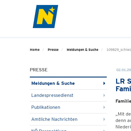
Home
Presse
Meldungen & Suche
109829_schiw
PRESSE
02.01.20
LR S
Meldungen & Suche
Fami
Landespressedienst
Famili
Publikationen
„Mit d
Amtliche Nachrichten
denn a
Niederö