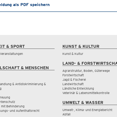
ldung als PDF speichern
EIT & SPORT
KUNST & KULTUR
& Veranstaltungen
Kunst & Kultur
LAND- & FORSTWIRTSCH
LSCHAFT & MENSCHEN
Agrarstruktur, Boden, Güterwege
Forstwirtschaft
Jagd & Fischerei
andlung & Antidiskriminierung &
Landwirtschaft
g
Ländliche Entwicklung
Veterinär & Lebensmittelkontrolle
treuung
tenschutz
UMWELT & WASSER
 mit Behinderung
Umwelt-, Klima- und Energiebericht
sungs- und Aufenthaltsrecht
Abfall