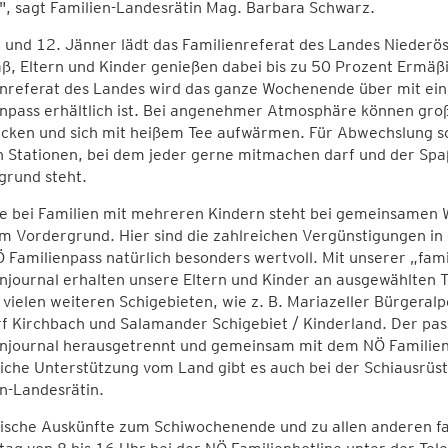
", sagt Familien-Landesrätin Mag. Barbara Schwarz.
 und 12. Jänner lädt das Familienreferat des Landes Niede
ß, Eltern und Kinder genießen dabei bis zu 50 Prozent Ermäßi
nreferat des Landes wird das ganze Wochenende über mit eine
npass erhältlich ist. Bei angenehmer Atmosphäre können gro
acken und sich mit heißem Tee aufwärmen. Für Abwechslung so
n Stationen, bei dem jeder gerne mitmachen darf und der Spaß
grund steht.
 bei Familien mit mehreren Kindern steht bei gemeinsamen Win
m Vordergrund. Hier sind die zahlreichen Vergünstigungen in
Familienpass natürlich besonders wertvoll. Mit unserer „fam
njournal erhalten unsere Eltern und Kinder an ausgewählten
 vielen weiteren Schigebieten, wie z. B. Mariazeller Bürgera
rf Kirchbach und Salamander Schigebiet / Kinderland. Der pa
enjournal herausgetrennt und gemeinsam mit dem NÖ Familienp
iche Unterstützung vom Land gibt es auch bei der Schiausrüst
n-Landesrätin.
nische Auskünfte zum Schiwochenende und zu allen anderen f