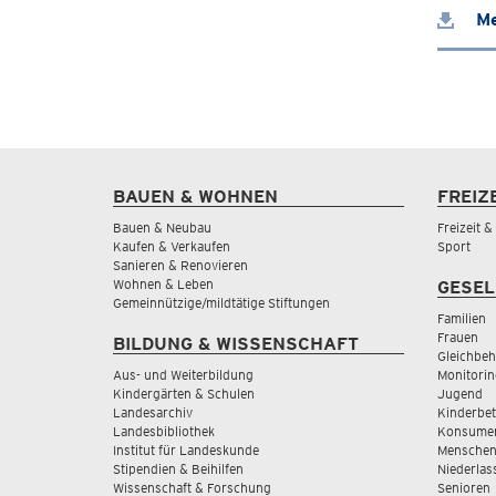
Me
BAUEN & WOHNEN
FREIZ
Bauen & Neubau
Freizeit 
Kaufen & Verkaufen
Sport
Sanieren & Renovieren
Wohnen & Leben
GESEL
Gemeinnützige/mildtätige Stiftungen
Familien
Frauen
BILDUNG & WISSENSCHAFT
Gleichbeh
Aus- und Weiterbildung
Monitorin
Kindergärten & Schulen
Jugend
Landesarchiv
Kinderbe
Landesbibliothek
Konsumen
Institut für Landeskunde
Menschen
Stipendien & Beihilfen
Niederlas
Wissenschaft & Forschung
Senioren