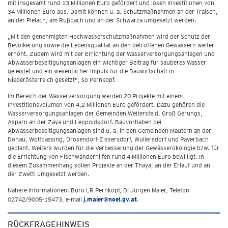
mit insgesamt rund 13 Millionen Euro gefördert und lösen Investitionen von
34 Millionen Euro aus. Damit können u. a. Schutzmaßnahmen an der Traisen,
an der Pielach, am Rußbach und an der Schwarza umgesetzt werden.
„Mit den genehmigten Hochwasserschutzmaßnahmen wird der Schutz der
Bevölkerung sowie die Lebensqualität an den betroffenen Gewässern weiter
erhöht. Zudem wird mit der Errichtung der Wasserversorgungsanlagen und
Abwasserbeseitigungsanlagen ein wichtiger Beitrag für sauberes Wasser
geleistet und ein wesentlicher Impuls für die Bauwirtschaft in
Niederösterreich gesetzt", so Pernkopf.
Im Bereich der Wasserversorgung werden 20 Projekte mit einem
Investitionsvolumen von 4,2 Millionen Euro gefördert. Dazu gehören die
Wasserversorgungsanlagen der Gemeinden Weitersfeld, Groß Gerungs,
Asparn an der Zaya und Leopoldsdorf. Bauvorhaben bei
Abwasserbeseitigungsanlagen sind u. a. in den Gemeinden Mautern an der
Donau, Wolfpassing, Drosendorf-Zissersdorf, Wullersdorf und Payerbach
geplant. Weiters wurden für die Verbesserung der Gewässerökologie bzw. für
die Errichtung von Fischwanderhilfen rund 4 Millionen Euro bewilligt. In
diesem Zusammenhang sollen Projekte an der Thaya, an der Erlauf und an
der Zwettl umgesetzt werden.
Nähere Informationen: Büro LR Pernkopf, DI Jürgen Maier, Telefon
02742/9005-15473, e-mail
j.maier@noel.gv.at
.
RÜCKFRAGEHINWEIS