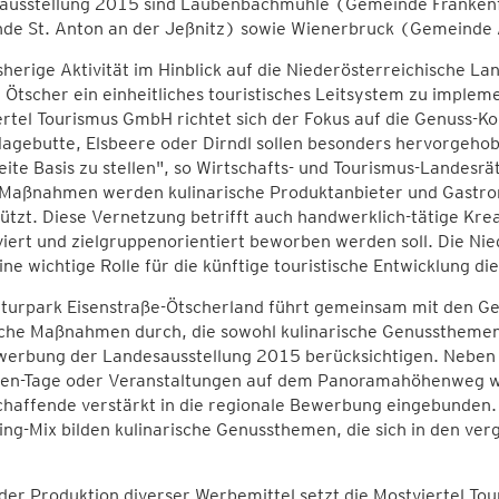
ausstellung 2015 sind Laubenbachmühle (Gemeinde Frankenf
de St. Anton an der Jeßnitz) sowie Wienerbruck (Gemeind
sherige Aktivität im Hinblick auf die Niederösterreichische L
Ötscher ein einheitliches touristisches Leitsystem zu imple
rtel Tourismus GmbH richtet sich der Fokus auf die Genuss-K
agebutte, Elsbeere oder Dirndl sollen besonders hervorgehob
eite Basis zu stellen", so Wirtschafts- und Tourismus-Landesrät
 Maßnahmen werden kulinarische Produktanbieter und Gastro
tützt. Diese Vernetzung betrifft auch handwerklich-tätige K
viert und zielgruppenorientiert beworben werden soll. Die N
eine wichtige Rolle für die künftige touristische Entwicklung di
lturpark Eisenstraße-Ötscherland führt gemeinsam mit den G
che Maßnahmen durch, die sowohl kulinarische Genussthemen a
werbung der Landesausstellung 2015 berücksichtigen. Neben t
sen-Tage oder Veranstaltungen auf dem Panoramahöhenweg 
haffende verstärkt in die regionale Bewerbung eingebunden. 
ng-Mix bilden kulinarische Genussthemen, die sich in den ver
er Produktion diverser Werbemittel setzt die Mostviertel Tou