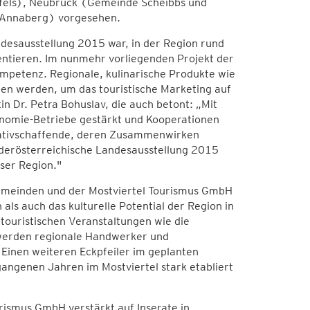
els), Neubruck (Gemeinde Scheibbs und
e Annaberg) vorgesehen.
andesausstellung 2015 war, in der Region rund
mentieren. Im nunmehr vorliegenden Projekt der
ompetenz. Regionale, kulinarische Produkte wie
en werden, um das touristische Marketing auf
in Dr. Petra Bohuslav, die auch betont: „Mit
nomie-Betriebe gestärkt und Kooperationen
reativschaffende, deren Zusammenwirken
iederösterreichische Landesausstellung 2015
eser Region."
emeinden und der Mostviertel Tourismus GmbH
ls auch das kulturelle Potential der Region in
ouristischen Veranstaltungen wie die
werden regionale Handwerker und
Einen weiteren Eckpfeiler im geplanten
gangenen Jahren im Mostviertel stark etabliert
rismus GmbH verstärkt auf Inserate in