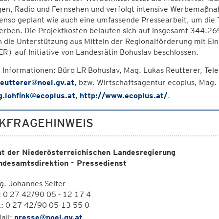
en, Radio und Fernsehen und verfolgt intensive Werbemaßnah
benso geplant wie auch eine umfassende Pressearbeit, um die
rben. Die Projektkosten belaufen sich auf insgesamt 344.26
h die Unterstützung aus Mitteln der Regionalförderung mit E
) auf Initiative von Landesrätin Bohuslav beschlossen.
 Informationen: Büro LR Bohuslav, Mag. Lukas Reutterer, Te
reutterer@noel.gv.at
, bzw. Wirtschaftsagentur ecoplus, Mag
g.lohfink@ecoplus.at
,
http://www.ecoplus.at/
.
KFRAGEHINWEIS
t der Niederösterreichischen Landesregierung
ndesamtsdirektion - Pressedienst
g. Johannes Seiter
: 0 27 42/90 05 - 12 17 4
x: 0 27 42/90 05-13 55 0
ail:
presse@noel.gv.at