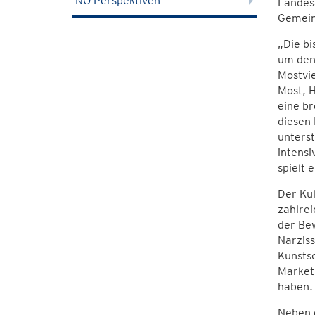
NÖ Perspektiven
Landes
Gemein
„Die bi
um den 
Mostvie
Most, H
eine br
diesen
unters
intensi
spielt 
Der Ku
zahlrei
der Be
Narzis
Kunstsc
Marketi
haben.
Neben d