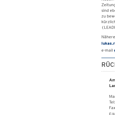
Zeitung
sind e
zu bewe
kürzlic
(LEADER
Nähere
lukas.
e-mail
RÜC
Am
La
Ma
Tel
Fa
E-M