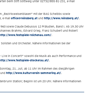
rten beim Stift Göttweig unter 02732/855 81-231, e-mail
em „Bezirksweisenblasen" mit der BAG Scheibbs sowie
, e-mail
office@reinsberg.at
und
http://www.reinsberg.at/
.
D 960 sowie Claude Debussys 12 Präludien, Band I. Ab 19.30 Uhr
 Johannes Brahms, Edvard Grieg, Franz Schubert und Robert
http://www.festspiele-reichenau.com/
.
ür Solisten und Orchester. Nähere Informationen bei der
- Live in Concert!" sowohl die Musik als auch Performance und
http://www.festspiele-stockerau.at/
.
 Sonntag, 21. Juli, ab 11 Uhr im Rahmen des diesjährigen
und
http://www.kulturverein-semmering.at/
.
nbrunn Station; Beginn ist um 20 Uhr. Nähere Informationen