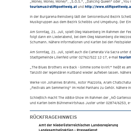
„Money, Money, Money", „S.O.S.", „Dancing Queen" oder „You Ca
tourismus@stiftgoettweig.at
und
http://www.stiftgoettweig.a
In der Burgarena Reinsberg lädt der Seniorenbund Bezirk Sche
Musikgruppen aus dem Bezirk Scheibbs und Umgebung. Der Eintri
Am Sonntag, 21. Juli, spielt Oleg Maisenberg im Rahmen der Fe
folgt dann ein Liederabend, bei dem Oleg Maisenberg die Mezzo
Schumann. Nähere Informationen und Karten bei den Festspiele
Am Sonntag, 21. Juli, spielt auch die Camerata Via Sacra unter d
Stadtgemeinde Lilienfeld unter 02762/522 12-17, e-mail
tourism
„The Blues Brothers Are Back - Gimme some lovin\'" heißt es am
Tanzstil der legendären Kultband wieder aufleben lassen. Nähe
Werke von Johannes Brahms, Astor Piazzolla, Aram Chatschaturja
„Festivals am Semmering" im Hotel Panhans zu Gehör. Nähere I
Schließlich macht The ABBA-Show im Rahmen der „NÖ Gartensom
und Karten beim Bühnenwirtshaus Juster unter 02874/6253, e
RÜCKFRAGEHINWEIS
Amt der Niederösterreichischen Landesregierung
Landesamtsdirektion - Pressedienst