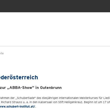
rte
derösterreich
s zur „ABBA-Show" in Gutenbrunn
m Rahmen der „Schubertiade" des diesjährigen Internationalen Meisterkurses für Lie
hard Strauss u. a. in den Kaisersaal von Stift Heiligenkreuz. Beginn ist um 17 Uh
www.schubert-institut.at/
.