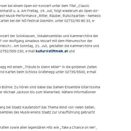
sen bei einem Open-Air-Konzert unter dem Titel „Classic
einhardt u. a. Am Freitag, 19. Juli, folgt wiederum als Open-Air-
 Text-Musik-Performance „Ritter, Räuber, Rutschpartien - Nemesis
Karten bei der NÖ Festival GesmbH. unter 02732/90 80 33, e-
in Konzert der Soloklassen, Vokalensembles und Kammerchöre der
 427 von Wolfgang Amadeus Mozart mit dem Plenumschor der
Ferlesch). Am Sonntag, 21. Juli, gestalten die Kammerchöre und
 02752/555-230, e-mail
kultur@stiftmelk.at
und
g mit einem „Tribute to Glenn Miller" in die goldenen Zeiten
und Karten beim Schloss Grafenegg unter 02735/5500, e-mail
 die Bühne: Zu hören sind dabei das Damen-Ensemble Gitarrissima
er Michael Jackson bis zum Wienerlied. Nähere Informationen
erg bei Staatz-Kautendorf das Thema Wind von vielen Seiten.
sembles des Musikvereins Staatz zur Uraufführung gebracht
fien sowie allen legendären Hits wie „Take a Chance on Me",