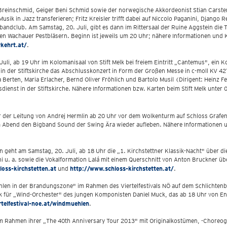
reinschmid, Geiger Beni Schmid sowie der norwegische Akkordeonist Stian Carsten
sik in Jazz transferieren; Fritz Kreisler trifft dabei auf Niccolo Paganini, Django R
bandclub. Am Samstag, 20. Juli, gibt es dann im Rittersaal der Ruine Aggstein die
den Wachauer Pestbläsern. Beginn ist jeweils um 20 Uhr; nähere Informationen und 
kehrt.at/
.
 Juli, ab 19 Uhr im Kolomanisaal von Stift Melk bei freiem Eintritt „Cantemus", e
 in der Stiftskirche das Abschlusskonzert in Form der Großen Messe in c-moll KV
erten, Maria Erlacher, Bernd Oliver Fröhlich und Bartolo Musil (Dirigent: Heinz 
ienst in der Stiftskirche. Nähere Informationen bzw. Karten beim Stift Melk unter
 der Leitung von Andrej Hermlin ab 20 Uhr vor dem Wolkenturm auf Schloss Grafeneg
em Abend den Bigband Sound der Swing Ära wieder aufleben. Nähere Informationen 
en geht am Samstag, 20. Juli, ab 18 Uhr die „1. Kirchstettner Klassik-Nacht" über
i u. a. sowie die Vokalformation Lalá mit einem Querschnitt von Anton Bruckner üb
loss-kirchstetten.at
und
http://www.schloss-kirchstetten.at/
.
hlen in der Brandungszone" im Rahmen des Viertelfestivals NÖ auf dem Schlichtenb
 für „Wind-Orchester" des jungen Komponisten Daniel Muck, das ab 18 Uhr von En
telfestival-noe.at/windmuehlen
.
m Rahmen ihrer „The 40th Anniversary Tour 2013" mit Originalkostümen, -Choreogra