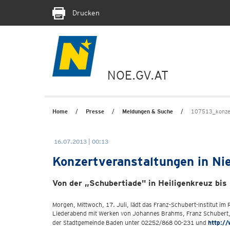
Drucken
NOE.GV.AT
Home
Presse
Meldungen & Suche
107513_konze
16.07.2013 | 00:13
Konzertveranstaltungen in Nie
Von der „Schubertiade" in Heiligenkreuz bi
Morgen, Mittwoch, 17. Juli, lädt das Franz-Schubert-Institut i
Liederabend mit Werken von Johannes Brahms, Franz Schubert, Ric
der Stadtgemeinde Baden unter 02252/868 00-231 und
http://