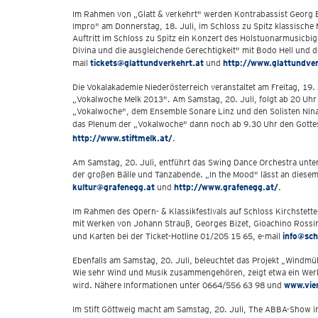
Im Rahmen von „Glatt & verkehrt" werden Kontrabassist Georg B
Impro" am Donnerstag, 18. Juli, im Schloss zu Spitz klassische Mu
Auftritt im Schloss zu Spitz ein Konzert des Holstuonarmusicbig
Divina und die ausgleichende Gerechtigkeit" mit Bodo Hell und 
mail
tickets@glattundverkehrt.at
und
http://www.glattundver
Die Vokalakademie Niederösterreich veranstaltet am Freitag, 19.
„Vokalwoche Melk 2013". Am Samstag, 20. Juli, folgt ab 20 Uhr
„Vokalwoche", dem Ensemble Sonare Linz und den Solisten Nina B
das Plenum der „Vokalwoche" dann noch ab 9.30 Uhr den Gottesd
http://www.stiftmelk.at/
.
Am Samstag, 20. Juli, entführt das Swing Dance Orchestra unter
der großen Bälle und Tanzabende. „In the Mood" lässt an dies
kultur@grafenegg.at
und
http://www.grafenegg.at/
.
Im Rahmen des Opern- & Klassikfestivals auf Schloss Kirchstett
mit Werken von Johann Strauß, Georges Bizet, Gioachino Rossin
und Karten bei der Ticket-Hotline 01/205 15 65, e-mail
info@sch
Ebenfalls am Samstag, 20. Juli, beleuchtet das Projekt „Windmü
Wie sehr Wind und Musik zusammengehören, zeigt etwa ein Werk
wird. Nähere Informationen unter 0664/556 63 98 und
www.vier
Im Stift Göttweig macht am Samstag, 20. Juli, The ABBA-Show i