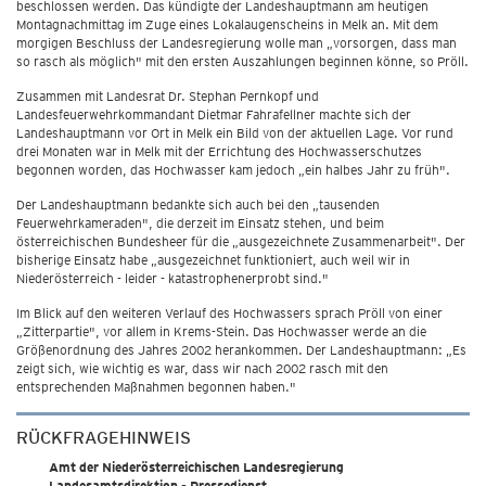
beschlossen werden. Das kündigte der Landeshauptmann am heutigen
Montagnachmittag im Zuge eines Lokalaugenscheins in Melk an. Mit dem
morgigen Beschluss der Landesregierung wolle man „vorsorgen, dass man
so rasch als möglich" mit den ersten Auszahlungen beginnen könne, so Pröll.
Zusammen mit Landesrat Dr. Stephan Pernkopf und
Landesfeuerwehrkommandant Dietmar Fahrafellner machte sich der
Landeshauptmann vor Ort in Melk ein Bild von der aktuellen Lage. Vor rund
drei Monaten war in Melk mit der Errichtung des Hochwasserschutzes
begonnen worden, das Hochwasser kam jedoch „ein halbes Jahr zu früh".
Der Landeshauptmann bedankte sich auch bei den „tausenden
Feuerwehrkameraden", die derzeit im Einsatz stehen, und beim
österreichischen Bundesheer für die „ausgezeichnete Zusammenarbeit". Der
bisherige Einsatz habe „ausgezeichnet funktioniert, auch weil wir in
Niederösterreich - leider - katastrophenerprobt sind."
Im Blick auf den weiteren Verlauf des Hochwassers sprach Pröll von einer
„Zitterpartie", vor allem in Krems-Stein. Das Hochwasser werde an die
Größenordnung des Jahres 2002 herankommen. Der Landeshauptmann: „Es
zeigt sich, wie wichtig es war, dass wir nach 2002 rasch mit den
entsprechenden Maßnahmen begonnen haben."
RÜCKFRAGEHINWEIS
Amt der Niederösterreichischen Landesregierung
Landesamtsdirektion - Pressedienst