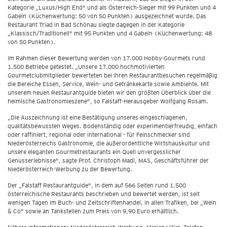
Kategorie „Luxus/High End" und als Österreich-Sieger mit 99 Punkten und 4
Gabeln (Küchenwertung: 50 von 50 Punkten) ausgezeichnet wurde. Das
Restaurant Triad in Bad Schönau siegte dagegen in der Kategorie
„Klassisch/Traditionell" mit 95 Punkten und 4 Gabeln (Küchenwertung: 48
von 50 Punkten).
Im Rahmen dieser Bewertung werden von 17.000 Hobby-Gourmets rund
1.500 Betriebe getestet. „Unsere 17.000 hochmotivierten
Gourmetclubmitglieder bewerteten bei ihren Restaurantbesuchen regelmäßig
die Bereiche Essen, Service, Wein- und Getränkekarte sowie Ambiente. Mit
unserem neuen Restaurantguide bieten wir den größten Überblick über die
heimische Gastronomieszene", so Falstaff-Herausgeber Wolfgang Rosam.
„Die Auszeichnung ist eine Bestätigung unseres eingeschlagenen,
qualitätsbewussten Weges. Bodenständig oder experimentierfreudig, einfach
oder raffiniert, regional oder international - für Feinschmecker sind
Niederösterreichs Gastronomie, die außerordentliche Wirtshauskultur und
unsere eleganten Gourmetrestaurants ein Quell unvergesslicher
Genusserlebnisse", sagte Prof. Christoph Madl, MAS, Geschäftsführer der
Niederösterreich-Werbung zu der Bewertung.
Der „Falstaff Restaurantguide", in dem auf 566 Seiten rund 1.500
österreichische Restaurants beschrieben und bewertet werden, ist seit
wenigen Tagen im Buch- und Zeitschriftenhandel, in allen Trafiken, bei „Wein
& Co" sowie an Tankstellen zum Preis von 9,90 Euro erhältlich.