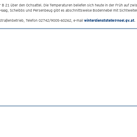
r B 21 über den Ochsattel. Die Temperaturen beliefen sich heute in der Früh auf zwis
 Haag, Scheibbs und Persenbeug gibt es abschnittsweise Bodennebel mit Sichtweit
Straßenbetrieb, Telefon 02742/9005-60262, e-mail
winterdienststelle@noel.gv.at