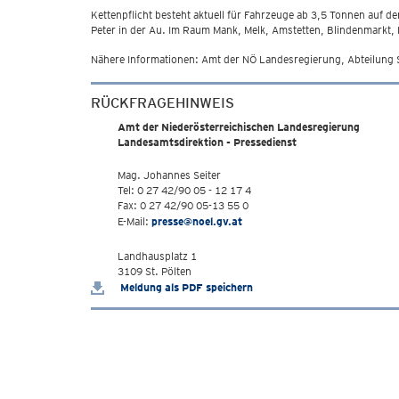
Kettenpflicht besteht aktuell für Fahrzeuge ab 3,5 Tonnen auf de
Peter in der Au. Im Raum Mank, Melk, Amstetten, Blindenmarkt,
Nähere Informationen: Amt der NÖ Landesregierung, Abteilung 
RÜCKFRAGEHINWEIS
Amt der Niederösterreichischen Landesregierung
Landesamtsdirektion - Pressedienst
Mag. Johannes Seiter
Tel: 0 27 42/90 05 - 12 17 4
Fax: 0 27 42/90 05-13 55 0
E-Mail:
presse@noel.gv.at
Landhausplatz 1
3109 St. Pölten
Meldung als PDF speichern