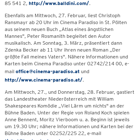
85 541 2,
http://www.balldini.com/
.
Ebenfalls am Mittwoch, 27. Februar, liest Christoph
Ransmayr ab 20 Uhr im Cinema Paradiso in St. Pölten
aus seinem neuen Buch „Atlas eines ängstlichen
Mannes", Peter Rosmanith begleitet den Autor
musikalisch. Am Sonntag, 3. März, präsentiert dann
Zdenka Becker ab 11 Uhr ihren neuen Roman „Der
größte Fall meines Vaters". Nähere Informationen und
Karten beim Cinema Paradiso unter 02742/214 00, e-
mail
office@cinema-paradiso.at
und
http://www.cinema-paradiso.at/
.
Am Mittwoch, 27., und Donnerstag, 28. Februar, gastiert
das Landestheater Niederösterreich mit William
Shakespeares Komödie „Viel Lärm um nichts" an der
Bühne Baden. Unter der Regie von Roland Koch spielen
Anne Bennent, Moritz Vierboom u. a. Beginn ist jeweils
um 19.30 Uhr; nähere Informationen und Karten bei der
Bühne Baden unter 02252/225 22, e-mail