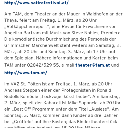
http://www.satirefestival.at/
.
Am TAM, dem Theater an der Mauer in Waidhofen an der
Thaya, feiert am Freitag, 1. März, ab 20 Uhr
„Rotkäppchenreport", eine Revue für Erwachsene von
Angelika Bartram mit Musik von Steve Nobles, Premiere.
Die komödiantische Durchmischung des Personals der
Grimmschen Märchenwelt steht weiters am Samstag, 2.
März, ab 20 Uhr und Sonntag, 3. März, ab 17 Uhr auf
dem Spielplan. Nähere Informationen und Karten beim
TAM unter 02842/529 55, e-mail
theater@tam.at
und
http://www.tam.at/
.
Im VAZ St. Pölten ist am Freitag, 1. März, ab 20 Uhr
Andreas Steppan einer der Protagonisten in Ronald
Rudolls Komödie „Lockvogel küsst Taube". Am Samstag,
2. März, spielt der Kabarettist Mike Supancic, ab 20 Uhr
ein „Best Of" Programm unter dem Titel „Auslese". Am
Sonntag, 3. März, kommen dann Kinder ab drei Jahren
bei „Grüffelo" auf ihre Kosten; das Kindertheaterstück
zum Mitspielen beginnt um 15.30 Uhr. Nähere